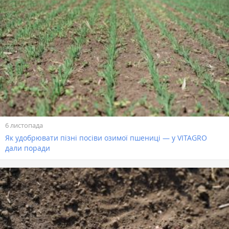
6 листопада
Як удобрювати пізні посіви озимої пшениці — у VITAGRO
дали поради