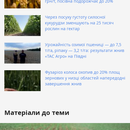
грн/т, посівна подорожчає до 20%
Через посуху густоту силосної
кукурудзи зменшують на 25 тисяч
рослин на гектар
Урожайність озимої пшениці — до 7,5
т/га, ріпаку — 3,2 т/га: результати жнив
«ТАС Агро» на Півдні
Фузаріоз колоса охопив до 20% площ
зернових у низці областей напередодні
завершення жнив
Матеріали до теми