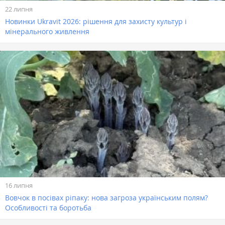
22 липня
Новинки Ukravit 2026: рішення для захисту культур і
мінерального живлення
16 липня
Вовчок в посівах ріпаку: нова загроза українським полям?
Особливості та боротьба