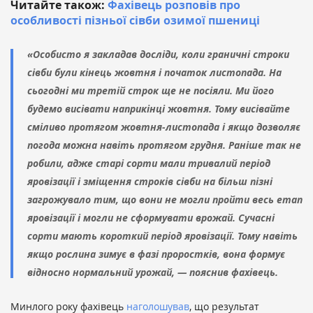
Читайте також:
Фахівець розповів про
особливості пізньої сівби озимої пшениці
«Особисто я закладав досліди, коли граничні строки
сівби були кінець жовтня і початок листопада. На
сьогодні ми третій строк ще не посіяли. Ми його
будемо висівати наприкінці жовтня. Тому висівайте
сміливо протягом жовтня-листопада і якщо дозволяє
погода можна навіть протягом грудня. Раніше так не
робили, адже старі сорти мали тривалий період
яровізації і зміщення строків сівби на більш пізні
загрожувало тим, що вони не могли пройти весь етап
яровізації і могли не сформувати врожай. Сучасні
сорти мають короткий період яровізації. Тому навіть
якщо рослина зимує в фазі проростків, вона формує
відносно нормальний урожай, — пояснив фахівець.
Минлого року фахівець
наголошував
, що результат