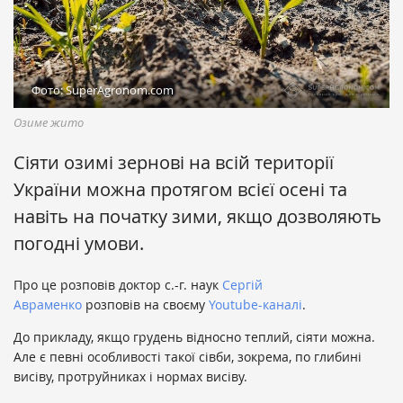
Фото: SuperAgronom.com
Озиме жито
Сіяти озимі зернові на всій території
України можна протягом всієї осені та
навіть на початку зими, якщо дозволяють
погодні умови.
​Про це розповів доктор с.-г. наук
Сергій
Авраменко
розповів на своєму
Youtube-каналі
.
До прикладу, якщо грудень відносно теплий, сіяти можна.
Але є певні особливості такої сівби, зокрема, по глибині
висіву, протруйниках і нормах висіву.