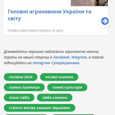
Головні агроновини України та
світу
Головні агроновини України та світу
Дізнавайтесь першими найсвіжіші агрономічні новини
України на нашій сторінці в
Facebook
,
Telegram
, а також
підписуйтесь на
Instagram СуперАгронома
.
посівна 2024
посіви озимих
озима пшениця
озимі культури
пізня сівба
сівба озимих
строки висіву озимих зернових