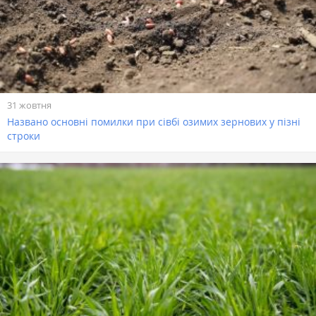
31 жовтня
Названо основні помилки при сівбі озимих зернових у пізні
строки