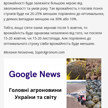
врожайності буде залежати більшою мірою від
зволоженості та умов року. Так врожайність з посівів пізніх
строків буде на 20-25% меншою порівняно до оптимальних,
у деяких випадках меншою на 30% або 10%.
Тобто, якщо сіяти озимі зернові після 5 жовтня, то
врожайність буде однакова незалежно від того, чи посіяли
15-20 жовтня, чи 15-20 листопада. Але порівняно до
оптимального строку сівби врожайність буде меншою.
Меланія Несмачна, SuperAgronom.com