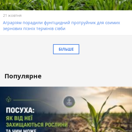
21 жовтня
Аграріям порадили фунгіцидний протруйник для озимих
зернових пізніх термінів сівби
БІЛЬШЕ
Популярне