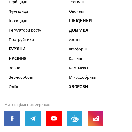
Гербіциди
Технічні
Фунгіциди
Овочеві
Інсекциди
ШКІДНИКИ
Регулятори росту
ДОБРИВА
Протруйники
Азотні
БУР’ЯНИ
Фосфорні
НАСІННЯ
Калійні
Зернові
Комплексні
Зернобобові
Мікродобрива
Олійні
ХВОРОБИ
Ми в соціальних мережах