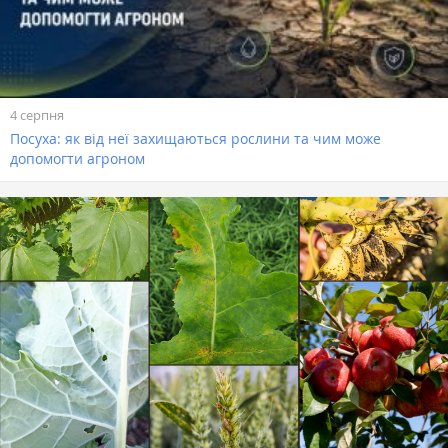
4 серпня
Посуха: як від неї захищаються рослини та чим може
допомогти агроном