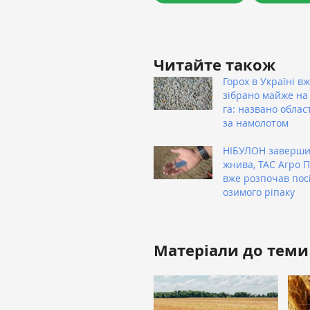
Читайте також
Горох в Україні в
зібрано майже на 
га: названо облас
за намолотом
НІБУЛОН заверш
жнива, ТАС Агро 
вже розпочав пос
озимого ріпаку
Матеріали до теми