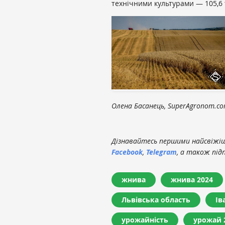
технічними культурами — 105,6 т
Олена Басанець, SuperAgronom.c
Дізнавайтесь першими найсвіжіші
Facebook
,
Telegram
, а також під
жнива
жнива 2024
Львівська область
Ів
урожайність
урожай 