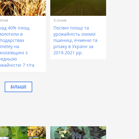
ипня
3 січня
над 40% площ
Посівні площі та
молотили в
урожайність озимої
сподарствах
пшениці, ячменю та
ometey на
ріпаку в Україні за
колаївщині з
2019-2021 рр.
редньою
ожайністю 7 т/га
БІЛЬШЕ