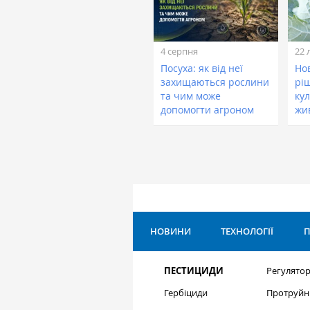
4 серпня
22 
Посуха: як від неї
Нов
захищаються рослини
рі
та чим може
кул
допомогти агроном
жи
НОВИНИ
ТЕХНОЛОГІЇ
П
ПЕСТИЦИДИ
Регулятор
Гербіциди
Протруйн