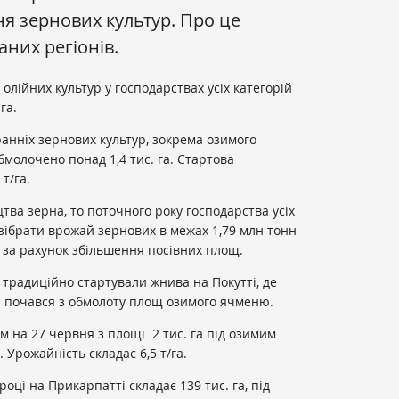
я зернових культур. Про це
них регіонів.
лійних культур у господарствах усіх категорій
га.
анніх зернових культур, зокрема озимого
молочено понад 1,4 тис. га. Стартова
т/га.
тва зерна, то поточного року господарства усіх
зібрати врожай зернових в межах 1,79 млн тонн
) за рахунок збільшення посівних площ.
традиційно стартували жнива на Покутті, де
 почався з обмолоту площ озимого ячменю.
 на 27 червня з площі 2 тис. га під озимим
 Урожайність складає 6,5 т/га.
оці на Прикарпатті складає 139 тис. га, під