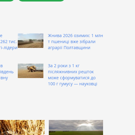
же
Жнива 2026 озимих: 1 млн
262 тис.
т пшениці вже зібрали
ті-лідери
аграрії Полтавщини
ив
За 2 роки з 1 кг
Південь
післяжнивних решток
івну
може сформуватися до
100 г гумусу — науковці