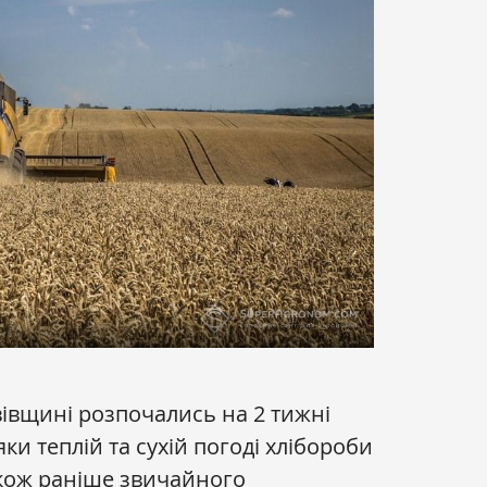
івщині розпочались на 2 тижні
яки теплій та сухій погоді хлібороби
кож раніше звичайного