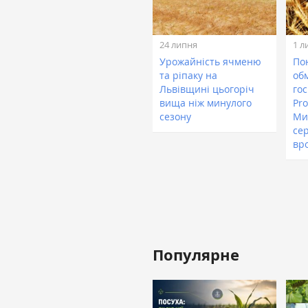
24 липня
1 л
Урожайність ячменю
По
та ріпаку на
об
Львівщині цьогоріч
го
вища ніж минулого
Pr
сезону
Ми
се
вр
Популярне