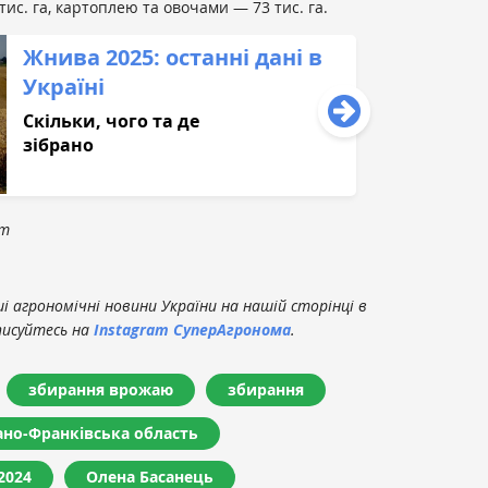
ис. га, картоплею та овочами — 73 тис. га.
Жнива 2025: останні дані в
Україні
Скільки, чого та де
зібрано
om
 агрономічні новини України на нашій сторінці в
писуйтесь на
Instagram СуперАгронома
.
збирання врожаю
збирання
ано-Франківська область
2024
Олена Басанець