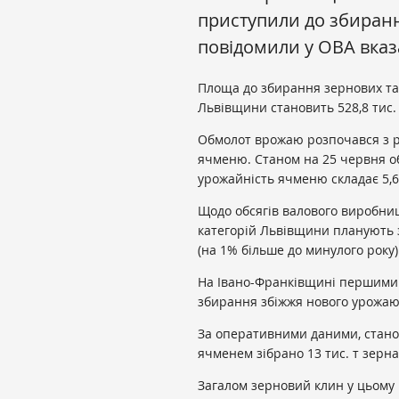
приступили до збиранн
повідомили у ОВА вказа
Площа до збирання зернових та о
Львівщини становить 528,8 тис. 
Обмолот врожаю розпочався з р
ячменю. Станом на 25 червня об
урожайність ячменю складає 5,6 
Щодо обсягів валового виробниц
категорій Львівщини планують 
(на 1% більше до минулого року
На Івано-Франківщині першими 
збирання збіжжя нового урожаю
За оперативними даними, станом
ячменем зібрано 13 тис. т зерна.
Загалом зерновий клин у цьому р