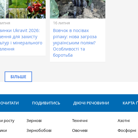
липня
16 липня
инки Ukravit 2026:
Вовчок в посівах
шення для захисту
ріпаку: нова загроза
ьтур і мінерального
українським полям?
влення
Особливості та
боротьба
БІЛЬШЕ
ОЧИТАТИ
ПОДИВИТИСЬ
ДІЮЧІ РЕЧОВИНИ
КАРТА 
и росту
Зернові
Технічні
Азотні
ики
Зернобобові
Овочеві
Фосфорні