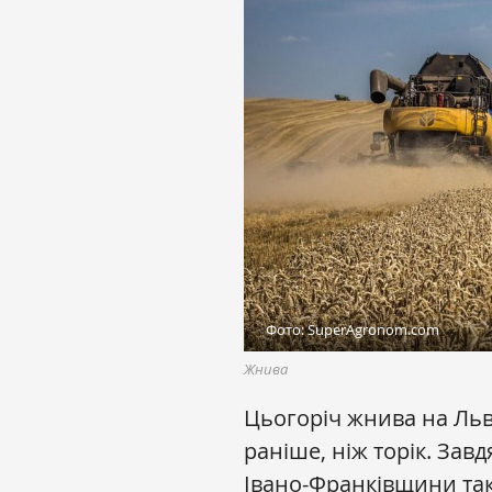
Фото: SuperAgronom.com
Жнива
Цьогоріч жнива на Льв
раніше, ніж торік. Завд
Івано-Франківщини та