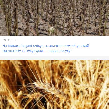
29 серпня
На Миколаївщині очікують значно нижчий урожай
соняшнику та кукурудзи — через посуху