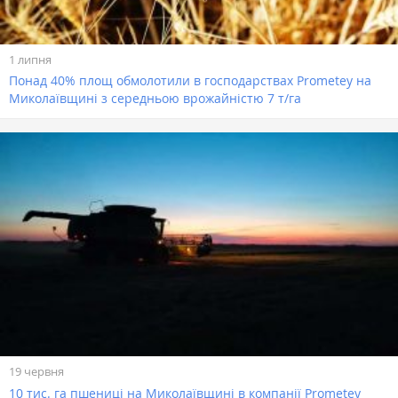
1 липня
Понад 40% площ обмолотили в господарствах Prometey на
Миколаївщині з середньою врожайністю 7 т/га
19 червня
10 тис. га пшениці на Миколаївщині в компанії Prometey