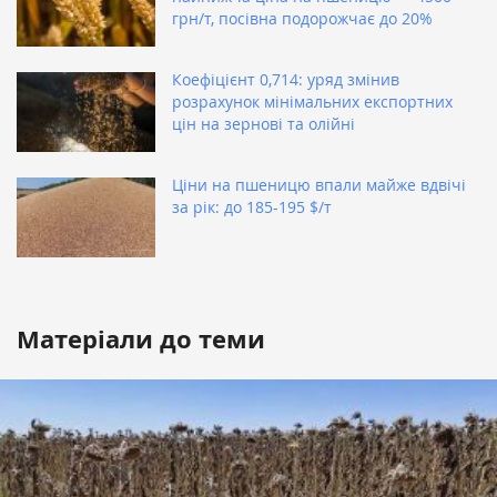
грн/т, посівна подорожчає до 20%
Коефіцієнт 0,714: уряд змінив
розрахунок мінімальних експортних
цін на зернові та олійні
Ціни на пшеницю впали майже вдвічі
за рік: до 185-195 $/т
Матеріали до теми