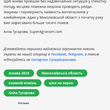
Щоб жнива пройшли без надзвичайних ситуацій у спекотну
погоду, місцева пожежна охорона проводить рейди.
Зокрема і перевіряють наявність вогнегасників у
комбайнерів. Адже у Миколаївській області з початку року
вже зафіксовано більше тисячі пожеж.
Алла Гусарова, SuperAgronоm.com
Дізнавайтесь першими найсвіжіші агрономічні новини
України на нашій сторінці в
Facebook
,
Telegram
, а також
підписуйтесь на
Instagram СуперАгронома
.
жнива 2024
Миколаївська область
озимий ячмінь
ціна на зерно
Алла Гусарова