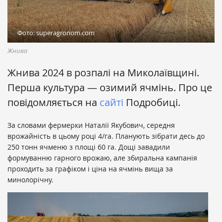
Фото: superagronom.com
Жнива
Жнива 2024 в розпалі на Миколаївщині.
Перша культура — озимий ячмінь. Про це
повідомляється на
сайті
Подробиці.
За словами фермерки Наталії Якубович, середня
врожайність в цьому році 4/га. Планують зібрати десь до
250 тонн ячменю з площі 60 га. Дощі завадили
формуванню гарного врожаю, але збиральна кампанія
проходить за графіком і ціна на ячмінь вища за
минолорічну.