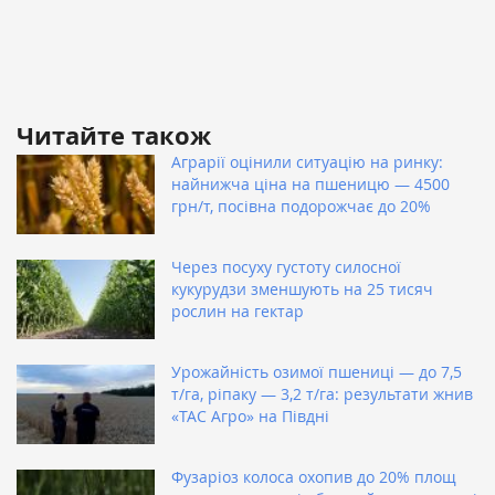
Читайте також
Аграрії оцінили ситуацію на ринку:
найнижча ціна на пшеницю — 4500
грн/т, посівна подорожчає до 20%
Через посуху густоту силосної
кукурудзи зменшують на 25 тисяч
рослин на гектар
Урожайність озимої пшениці — до 7,5
т/га, ріпаку — 3,2 т/га: результати жнив
«ТАС Агро» на Півдні
Фузаріоз колоса охопив до 20% площ