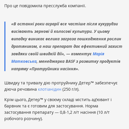
Про це повідомила пресслужба компанії.
«В останні роки аграрії все частіше після кукурудзи
висівають зернові й колосові культури. У цьому
випадку виникає велика загроза пошкодження рослин
дротяником, а наш препарат дає ефективний захист
завдяки своїй швидкій дії», — коментує
Марія
Матковська
, менеджерка BASF з розвитку продуктів
напряму «Протруйники насіння».
Швидку та тривалу дію протруйнику Детер™ забезпечує
діюча речовина
клотіанідин
(250 г/л).
Крім цього, Детер™ у своєму складі містить ад’ювант і
барвник та є готовим для застосування. Норма
застосування препарату — 0,8-1,2 л/т насіння (10 л/т
робочого розчину).