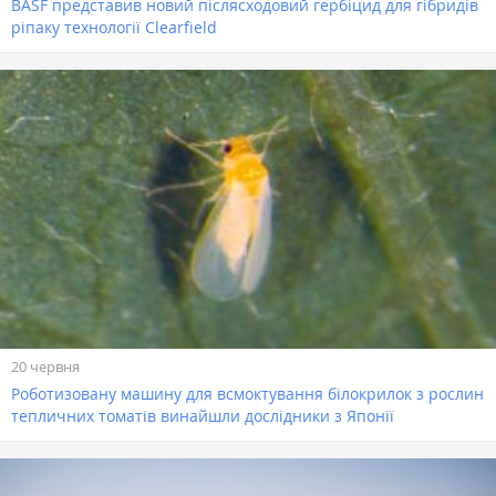
BASF представив новий післясходовий гербіцид для гібридів
ріпаку технології Clearfield
20 червня
Роботизовану машину для всмоктування білокрилок з рослин
тепличних томатів винайшли дослідники з Японії