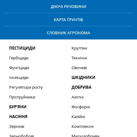
ДІЮЧІ РЕЧОВИНИ
КАРТА ҐРУНТІВ
СЛОВНИК АГРОНОМА
ПЕСТИЦИДИ
Круп’яні
Гербіциди
Технічні
Фунгіциди
Овочеві
Інсекциди
ШКІДНИКИ
Регулятори росту
ДОБРИВА
Протруйники
Азотні
БУР’ЯНИ
Фосфорні
НАСІННЯ
Калійні
Зернові
Комплексні
Зернобобові
Мікродобрива