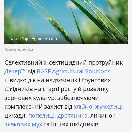
Фото: SuperAgronom.com
Озима пшениця
Селективний інсектицидний протруйник
Детер™
від
BASF Agricultural Solutions
швидко діє на надземних і ґрунтових
шкідників на старті росту й розвитку
зернових культур, забезпечуючи
комплексний захист від
хлібної жужелиці
,
цикади,
попелиці
,
дротяника
, личинок
злакових мух
та інших шкідників.