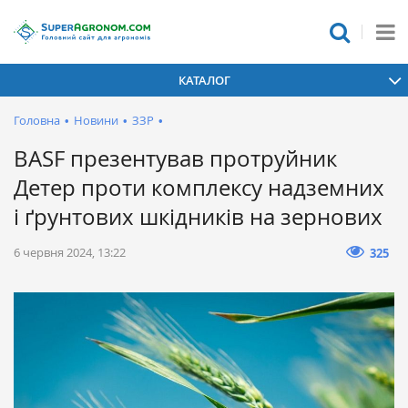
КАТАЛОГ
Головна
•
Новини
•
ЗЗР
•
BASF презентував протруйник
Детер проти комплексу надземних
і ґрунтових шкідників на зернових
6 червня 2024, 13:22
325