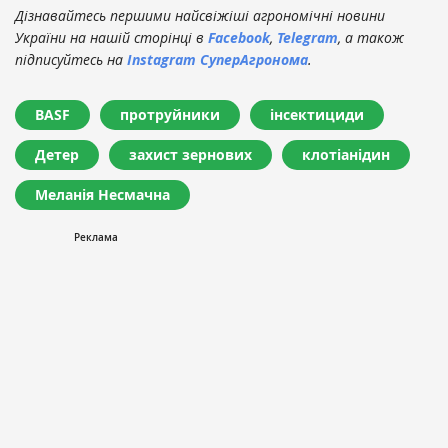
Дізнавайтесь першими найсвіжіші агрономічні новини
України на нашій сторінці в
Facebook
,
Telegram
, а також
підписуйтесь на
Instagram СуперАгронома
.
BASF
протруйники
інсектициди
Детер
захист зернових
клотіанідин
Меланія Несмачна