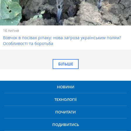
16 липня
Вовчок в посівах ріпаку: нова загроза українським полям?
Особливості та боротьба
БІЛЬШЕ
НОВИНИ
ТЕХНОЛОГІЇ
ПОЧИТАТИ
ПОДИВИТИСЬ