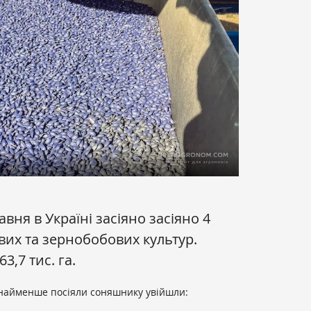
вня в Україні засіяно засіяно 4
ових та зернобобових культур.
3,7 тис. га
.
е найменше посіяли соняшнику увійшли: