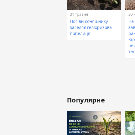
31 травня
30 
Посіви соняшнику
На
заселяє геліхризова
за
попелиця
ра
Кі
че
те
Популярне