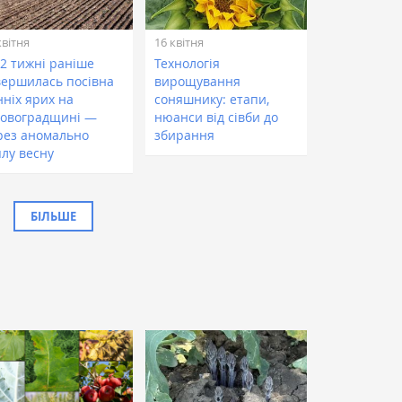
квітня
16 квітня
 2 тижні раніше
Технологія
вершилась посівна
вирощування
нніх ярих на
соняшнику: етапи,
ровоградщині —
нюанси від сівби до
рез аномально
збирання
плу весну
БІЛЬШЕ