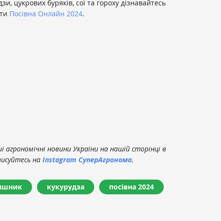
дзи, цукрових буряків, сої та гороху дізнавайтесь
рти
Посівна Онлайн 2024
.
 агрономічні новини України на нашій сторінці в
писуйтесь на
Instagram СуперАгронома
.
яшник
кукурудза
посівна 2024