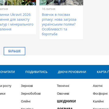
липня
16 липня
инки Ukravit 2026:
Вовчок в посівах
шення для захисту
ріпаку: нова загроза
ьтур і мінерального
українським полям?
влення
Особливості та
боротьба
БІЛЬШЕ
ОЧИТАТИ
ПОДИВИТИСЬ
ДІЮЧІ РЕЧОВИНИ
КАРТА 
и росту
Зернові
Технічні
Азотні
ики
Зернобобові
Овочеві
Фосфорні
Олійні
ШКІДНИКИ
Калійні