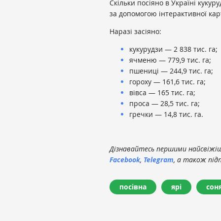
Скільки посіяно в Україні кукуру
за допомогою інтерактивної ка
Наразі засіяно:
кукурудзи — 2 838 тис. га;
ячменю — 779,9 тис. га;
пшениці — 244,9 тис. га;
гороху — 161,6 тис. га;
вівса — 165 тис. га;
проса — 28,5 тис. га;
гречки — 14,8 тис. га.
Дізнавайтесь першими найсвіжіші
Facebook
,
Telegram
, а також під
посівна
ярі
сон