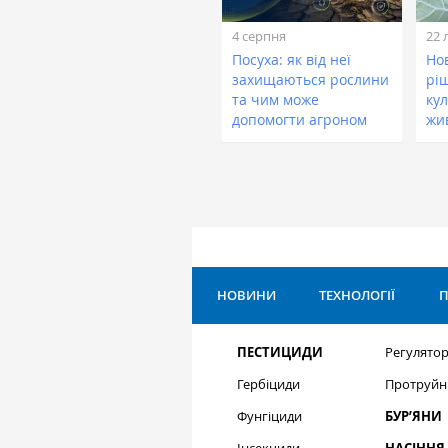
4 серпня
22 
Посуха: як від неї
Нов
захищаються рослини
рі
та чим може
кул
допомогти агроном
жи
НОВИНИ
ТЕХНОЛОГІЇ
П
ПЕСТИЦИДИ
Регулятор
Гербіциди
Протруйн
Фунгіциди
БУР’ЯНИ