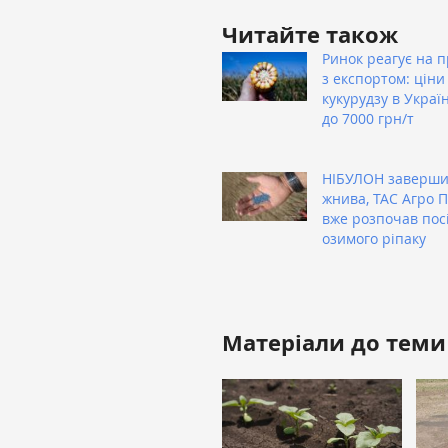
Читайте також
Ринок реагує на 
з експортом: ціни
кукурудзу в Украї
до 7000 грн/т
НІБУЛОН заверш
жнива, ТАС Агро 
вже розпочав пос
озимого ріпаку
Матеріали до теми