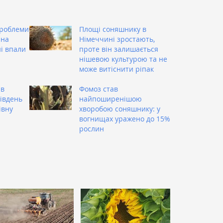
проблеми
Площі соняшнику в
 на
Німеччині зростають,
ні впали
проте він залишається
нішевою культурою та не
може витіснити ріпак
ив
Фомоз став
Південь
найпоширенішою
івну
хворобою соняшнику: у
вогнищах уражено до 15%
рослин