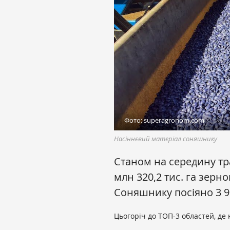
Фото: superagronom.com
Насіннєвий матеріал соняшнику
Станом на середину тра
млн 320,2 тис. га зерн
Соняшнику посіяно 3 96
Цьогоріч до ТОП-3 областей, д