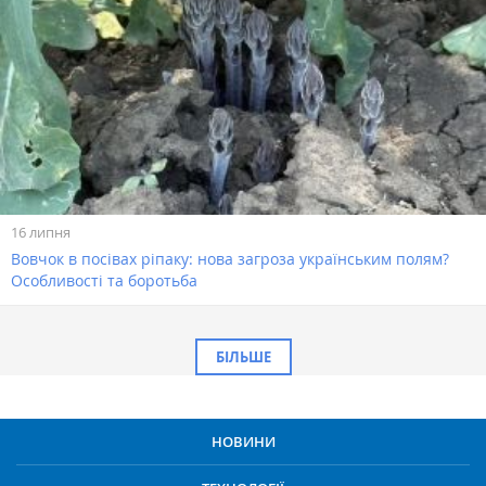
16 липня
Вовчок в посівах ріпаку: нова загроза українським полям?
Особливості та боротьба
БІЛЬШЕ
НОВИНИ