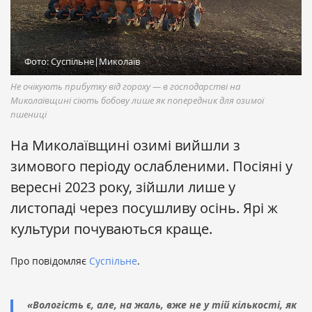
Фото: Суспільне|Миколаїв
Не очікують прибутку від гороху — в господарстві на
Миколаївщині сіють бобову лише як попередник для озимої
пшениці
На Миколаївщині озимі вийшли з
зимового періоду ослабленими. Посіяні у
вересні 2023 року, зійшли лише у
листопаді через посушливу осінь. Ярі ж
культури почуваються краще.
Про повідомляє
Суспільне
.
«Вологість є, але, на жаль, вже не у тій кількості, як