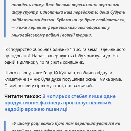
тиждень тому. Вже бачимо пересихання верхнього
шару ґрунту. Синоптики нам передають: дощі будуть
найближчими днями. Будемо на це дуже сподіватися»,
— каже керівник фермерського господарства у
Миколаївському районі Георгій Купраш.
Господарство обробляє близько 1 тис. га землі, здебільшого
орендованої. Наразі завершують сівбу ярих культур. На
одній з ділянок у 40 га сіють соняшник.
Цього сезону, каже Георгій Купраш, особливо відчули
кліматичні зміни: була дуже посушлива осінь і м’яка зима.
Озимі посіви у гіршому стані, ніж зазвичай.
Читати також:
З чотирьох стебел лише одне
продуктивне: фахівець прогнозує великий
недобір врожаю пшениці
«У цьому році важко було нам перелаштуватися на
новий час, зрозуміти те, що земля, рослини