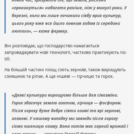
«прокинуться» набагато раніше, ніж у минулі роки. У
березні, коли ми лише починали сівбу ярих культур,
цього року вже все йшло повним ходом із середини
лютого», — каже фермер.
Він розповідає, що господарство намагається
запроваджувати нові технології, частково практикують no-
till.
На більшій частині площ сіють зернові, також вирощують
соняшник та ріпак. А ще нішеві — гірчицю та горох.
«Деякі культури вирощуємо більше для сівозміни.
Горох збагачує землю азотом, гірчиця — фосфором.
Після гороху дуже добре сіяти озимі та ярі зернові,
злакові. У нашому випадку ми завжди після гороху
сіємо пшеницю озиму. Вона потім має гарний врожай і
клас зерна», — зазначив Георгій Купраш.