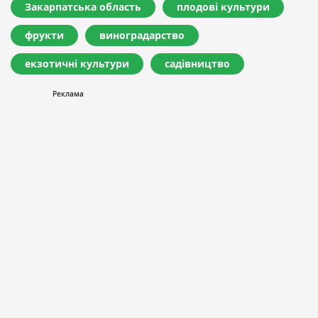
Закарпатська область
плодові культури
фрукти
виноградарство
екзотичні культури
садівництво