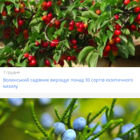
7 грудня
Волинський садівник вирощує понад 30 сортів екзотичного
кизилу