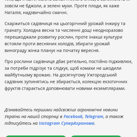
зовсім не бджоли, а зелені мухи. Проте плоди, як каже
Наталія, надзвичайно смачні.
Скаржиться садівниця на цьогорічний урожай інжиру та
гранату. Холодна весна та численні дощі неодноразово
перешкоджали розвитку рослин, проте інакші культури
встояли проти весняних холодів, збирати урожай
винограду жінка планує на початку вересня.
Про рослини садівниця дбає ретельно, постійно підживлює,
за потреби підрізує та слідкує, щоб комахи не шкодили
майбутньому врожаю. На досягнутому Ужгородський
садівник зупинятись не збирається, колекцію екзотичних
фруктів старається доповнювати новими екземплярами.
Дізнавайтесь першими найсвіжіші агрономічні новини
України на нашій сторінці в
Facebook
,
Telegram
, а також
підписуйтесь на
Instagram СуперАгронома
.