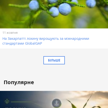
11 жовтня
На Закарпатті лохину вирощують за міжнародними
стандартами GlobalGAP
БІЛЬШЕ
Популярне