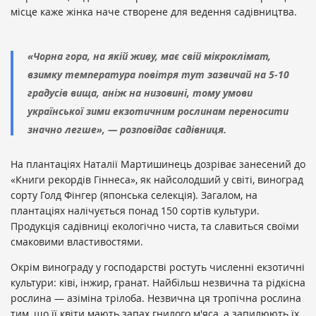
місце каже жінка наче створене для ведення садівництва.
«Чорна гора, на якій живу, має свій мікроклімат,
взимку температура повітря тут зазвичай на 5-10
градусів вища, аніж на низовині, тому умови
української зими екзотичним рослинам переносити
значно легше», — розповідає садівниця.
На плантаціях Наталії Мартишинець дозріває занесений до
«Книги рекордів Гіннеса», як найсолодший у світі, виноград
сорту Голд Фінгер (японська селекція). Загалом, на
плантаціях налічується понад 150 сортів культури.
Продукція садівниці екологічно чиста, та славиться своїми
смаковими властивостями.
Окрім винограду у господарстві ростуть численні екзотичні
культури: ківі, інжир, гранат. Найбільш незвична та рідкісна
рослина — азіміна трілоба. Незвична ця тропічна рослина
тим, що її квіти мають запах гнилого м'яса, а запилюють їх