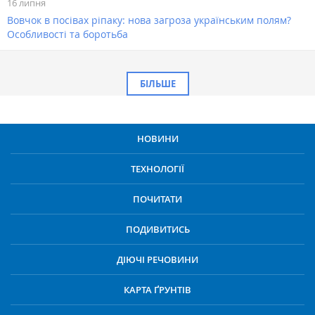
16 липня
Вовчок в посівах ріпаку: нова загроза українським полям?
Особливості та боротьба
БІЛЬШЕ
НОВИНИ
ТЕХНОЛОГІЇ
ПОЧИТАТИ
ПОДИВИТИСЬ
ДІЮЧІ РЕЧОВИНИ
КАРТА ҐРУНТІВ