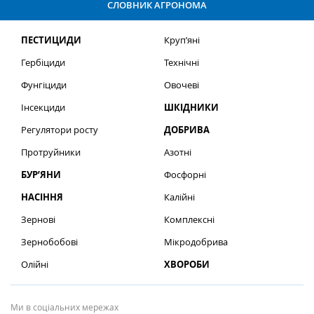
СЛОВНИК АГРОНОМА
ПЕСТИЦИДИ
Круп’яні
Гербіциди
Технічні
Фунгіциди
Овочеві
Інсекциди
ШКІДНИКИ
Регулятори росту
ДОБРИВА
Протруйники
Азотні
БУР’ЯНИ
Фосфорні
НАСІННЯ
Калійні
Зернові
Комплексні
Зернобобові
Мікродобрива
Олійні
ХВОРОБИ
Ми в соціальних мережах