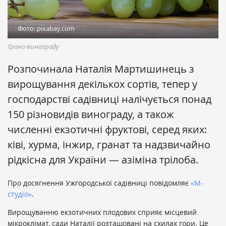
Фото: pixabay.com
Гроно винограду
Розпочинала Наталія Мартишинець з
вирощування декількох сортів, тепер у
господарстві садівниці налічується понад
150 різновидів винограду, а також
численні екзотичні фруктові, серед яких:
ківі, хурма, інжир, гранат та надзвичайно
рідкісна для України — азіміна трілоба.
Про досягнення Ужгородської садівниці повідомляє
«М-
студіо»
.
Вирощуванню екзотичних плодових сприяє місцевий
мікроклімат, сади Наталії розташовані на схилах гори. Це