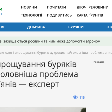
НОВИНИ
ПОЧИТАТИ
ДІЮЧІ РЕЧОВИНИ
ТЕХНОЛОГІЇ
ПОДИВИТИСЬ
КАРТА ҐРУНТІВ
НЯ
ДОБРИВА
БУР’ЯНИ
Х
 неї захищаються рослини та чим може допомогти агроном
технології вирощування буряків цукрових найголовніша проблема знищ
вирощування буряків
головніша проблема
янів — експерт
116