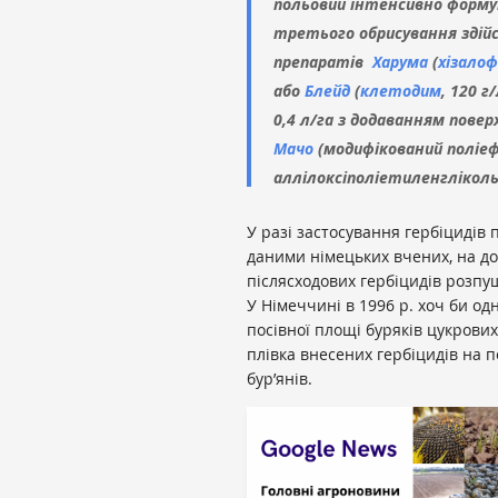
польовий інтенсивно форму
третього обрисування зді
препаратів
Харума
(
хізало
або
Блейд
(
клетодим
, 120 г
0,4 л/га з додаванням пове
Мачо
(модифікований поліеф
аллілоксіполіетиленгліколь 
У разі застосування гербіцидів 
даними німецьких вчених, на до
післясходових гербіцидів розп
У Німеччині в 1996 р. хоч би 
посівної площі буряків цукрових
плівка внесених гербіцидів на п
бур’янів.