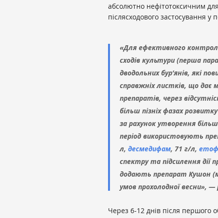
абсолютно нефітотоксичним для к
післясходового застосування у п
«Для ефективного контролю 
сходів культури (перша пар
дводольних бур’янів, які пов
справжніх листків, що дає
препаратів, через відсутніс
більш пізніх фазах розвитк
за рахунок утворення більш
період використовують пр
л,
десмедифам
, 71 г/л,
етоф
спектру та підсилення дії п
додають препарат Кушон (ме
умов прохолодної весни», — 
Через 6-12 днів після першого 