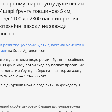
в в орному шарі ґрунту дуже великі
. У шарі ґрунту товщиною 5 см,
 від 1100 до 2300 насінин різних
гротехнічні заходи не завжди
осівів.
и розвитку цукрових буряків, важливі моменти у
ами»
на SuperAgronom.com.
оконкурентними щодо рослин бур’янів, особливо
 90 діб із часу появи сходів у посівах просапних
 поглинати з ґрунту найдоступніші форми азоту —
г/га, калію — 170–250 кг/га.
в від бур’янів можна розділити на досходову і
ріод сходів цукрових буряків та формування