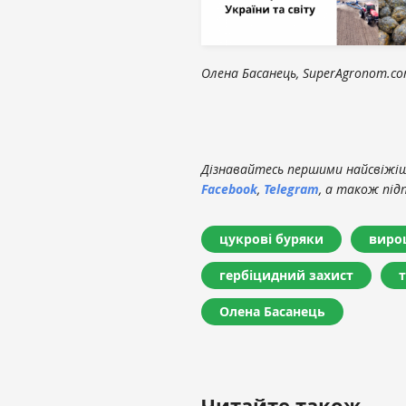
Олена Басанець, SuperAgronom.c
Дізнавайтесь першими найсвіжіші
Facebook
,
Telegram
, а також під
цукрові буряки
виро
гербіцидний захист
Олена Басанець
Читайте також