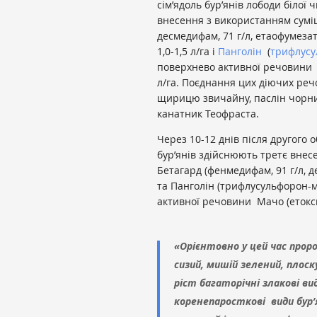
сім’ядоль бур’янів лободи білої
внесення з використанням суміш
десмедифам, 71 г/л, етаофумезат,
1,0-1,5 л/га і
Панголін
(
трифлусу
поверхнево активної речовин
л/га.
Поєднання цих діючих реч
щирицю звичайну, паслін чорний
канатник Теофраста.
Через 10-12 днів після другого 
бур’янів здійснюють третє внес
Бетагард (фенмедифам, 91 г/л, де
та Панголін (трифлусульфорон-мет
активної речовини Мачо (етоксил
«Орієнтовно у цей час прор
сизий, мишій зелений, пло
ріст багаторічні злакові ви
коренепаросткові види бур’