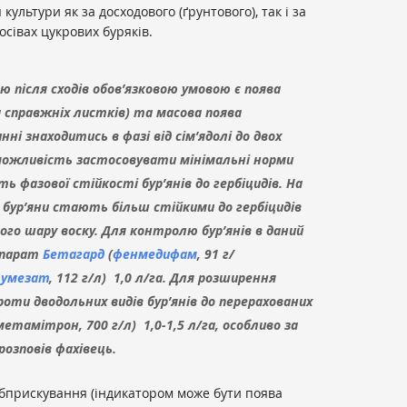
ультури як за досходового (ґрунтового), так і за
осівах цукрових буряків.
після сходів обов’язковою умовою є поява
а справжніх листків) та масова поява
инні знаходитись в фазі від сім’ядолі до двох
 можливість застосовувати мінімальні норми
ть фазової стійкості бур’янів до гербіцидів. На
у бур’яни стають більш стійкими до гербіцидів
ого шару воску. Для контролю бур’янів в даний
епарат
Бетагард
(
фенмедифам
, 91 г/
умезат
, 112 г/л) 1,0 л/га. Для розширення
роти дводольних видів бур’янів до перерахованих
тамітрон, 700 г/л) 1,0-1,5 л/га, особливо за
розповів фахівець.
обприскування (індикатором може бути поява