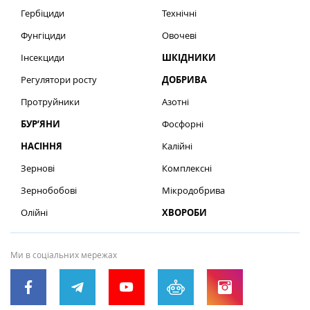
Гербіциди
Технічні
Фунгіциди
Овочеві
Інсекциди
ШКІДНИКИ
Регулятори росту
ДОБРИВА
Протруйники
Азотні
БУР’ЯНИ
Фосфорні
НАСІННЯ
Калійні
Зернові
Комплексні
Зернобобові
Мікродобрива
Олійні
ХВОРОБИ
Ми в соціальних мережах