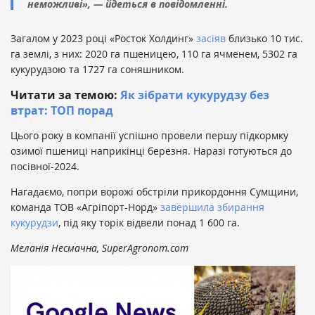
неможливі», — йдеться в повідомленні.
Загалом у 2023 році «Росток Холдинг»
засіяв
близько 10 тис.
га землі, з них: 2020 га пшеницею, 110 га ячменем, 5302 га
кукурудзою та 1727 га соняшником.
Читати за темою:
Як зібрати кукурудзу без
втрат: ТОП порад
Цього року в компанії успішно провели першу підкормку
озимої пшениці наприкінці березня. Наразі готуються до
посівної-2024.
Нагадаємо, попри ворожі обстріли прикордоння Сумщини,
команда ТОВ «Агріпорт-Норд»
завершила збирання
кукурудзи
, під яку торік відвели понад 1 600 га.
Меланія Несмачна, SuperAgronom.com