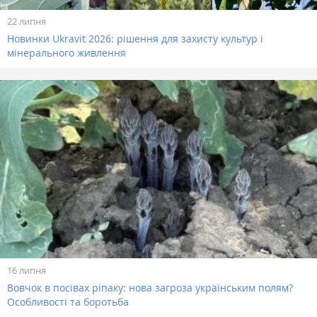
22 липня
Новинки Ukravit 2026: рішення для захисту культур і
мінерального живлення
16 липня
Вовчок в посівах ріпаку: нова загроза українським полям?
Особливості та боротьба