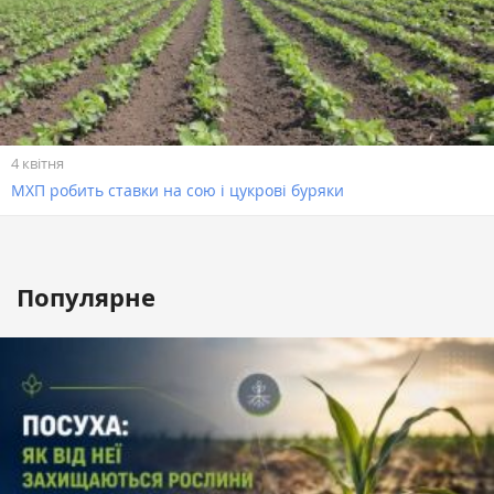
4 квітня
МХП робить ставки на сою і цукрові буряки
Популярне