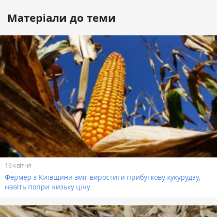
Матеріали до теми
16 квітня
Фермер з Київщини зміг виростити прибуткову кукурудзу,
навіть попри низьку ціну