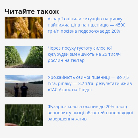
Читайте також
Аграрії оцінили ситуацію на ринку:
найнижча ціна на пшеницю — 4500
грн/т, посівна подорожчає до 20%
Через посуху густоту силосної
кукурудзи зменшують на 25 тисяч
рослин на гектар
Урожайність озимої пшениці — до 7,5
т/га, ріпаку — 3,2 т/га: результати жнив
«ТАС Агро» на Півдні
Фузаріоз колоса охопив до 20% площ
зернових у низці областей напередодні
завершення жнив