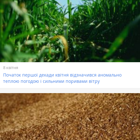
8 квітня
Початок першої декади квітня відзначився аномально
теплою погодою і сильними поривами вітру