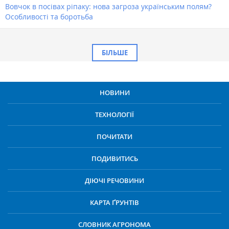
Вовчок в посівах ріпаку: нова загроза українським полям?
Особливості та боротьба
БІЛЬШЕ
НОВИНИ
ТЕХНОЛОГІЇ
ПОЧИТАТИ
ПОДИВИТИСЬ
ДІЮЧІ РЕЧОВИНИ
КАРТА ҐРУНТІВ
СЛОВНИК АГРОНОМА