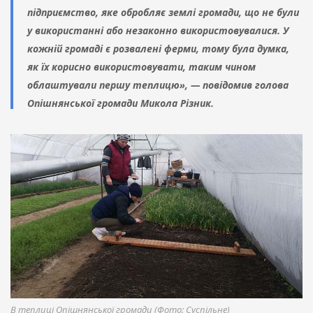
підприємство, яке обробляє землі громади, що не були
у використанні або незаконно використовувалися. У
кожній громаді є розвалені ферми, тому була думка,
як їх корисно використовувати, таким чином
облаштували першу теплицю», — повідомив голова
Опішнянської громади Микола Різник.
В теплиці Опішнянської громади (Фото: Суспільне)