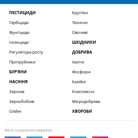
ПЕСТИЦИДИ
Круп’яні
Гербіциди
Технічні
Фунгіциди
Овочеві
Інсекциди
ШКІДНИКИ
Регулятори росту
ДОБРИВА
Протруйники
Азотні
БУР’ЯНИ
Фосфорні
НАСІННЯ
Калійні
Зернові
Комплексні
Зернобобові
Мікродобрива
Олійні
ХВОРОБИ
Ми в соціальних мережах