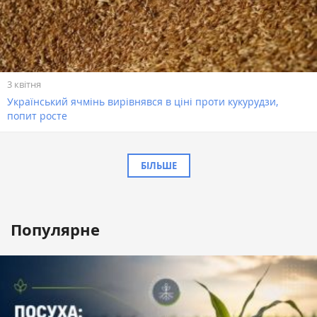
3 квітня
​Український ячмінь вирівнявся в ціні проти кукурудзи,
попит росте
БІЛЬШЕ
Популярне