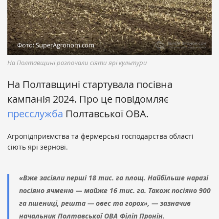
Фото: SuperAgronom.com
На Полтавщині розпочали сіяти ярі культури
На Полтавщині стартувала посівна
кампанія 2024. Про це повідомляє
пресслужба
Полтавської ОВА.
Агропідприємства та фермерські господарства області
сіють ярі зернові.
«Вже засіяли перші 18 тис. га площ. Найбільше наразі
посіяно ячменю — майже 16 тис. га. Також посіяно 900
га пшениці, решта — овес та горох», — зазначив
начальник Полтавської ОВА Філіп Пронін.