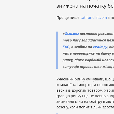
знижена на початку бе
Про це пише
Latifundist.com
з п
«
Остхем
поставив рекомендо
того часу залишається незм
КАС
, а згодом на
селітру
, п
них в перерахунку на діючу
ринку, адже карбамід навпа
ситуація триває вже місяць
Учасники ринку очікували, що ці
компанії та імпортери скоротил
весни із дорогим товаром. Утр
гравців ринку і це не повною 
зниження ціни на селітру в люто
сезону, коли попит тільки зрост