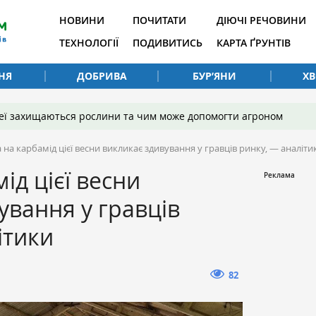
НОВИНИ
ПОЧИТАТИ
ДІЮЧІ РЕЧОВИНИ
ТЕХНОЛОГІЇ
ПОДИВИТИСЬ
КАРТА ҐРУНТІВ
НЯ
ДОБРИВА
БУР’ЯНИ
Х
 неї захищаються рослини та чим може допомогти агроном
 на карбамід цієї весни викликає здивування у гравців ринку, — аналіти
ід цієї весни
ування у гравців
ітики
82