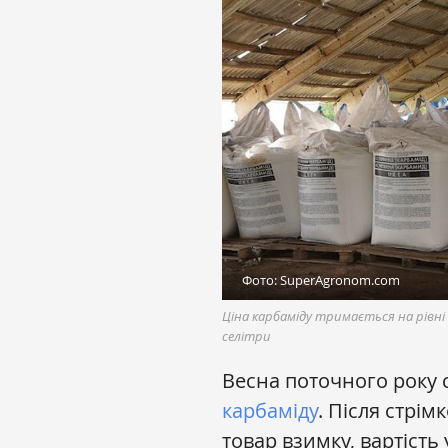
Фото: SuperAgronom.com
Ціна карбаміду тримається на рівні
селітри
Весна поточного року 
карбаміду
. Після стрім
товар взимку, вартість