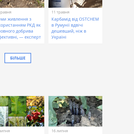
травня
11 травня
еми живлення з
Карбамід від OSTCHEM
користанням РКД як
в Румунії вдвічі
новного добрива
дешевший, ніж в
фективні, — експерт
Україні
БІЛЬШЕ
липня
16 липня