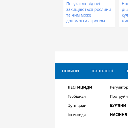
Посуха: як від неї
Нов
захищаються рослини
рі
та чим може
кул
допомогти агроном
жи
НОВИНИ
ТЕХНОЛОГІЇ
П
ПЕСТИЦИДИ
Регулятор
Гербіциди
Протруйн
Фунгіциди
БУР’ЯНИ
Інсекциди
НАСІННЯ