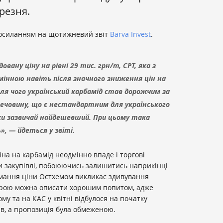
резня.
осиланням на щотижневий звіт
Barva Invest
.
вану ціну на рівні 29 тис. грн/т, СРТ, яка з
інною навіть після значного зниження цін на
ісля чого український карбамід став дорожчим за
 речовину, що є нестандартним для українського
ки зазвичай найдешевший. При цьому така
», — йдеться у звіті.
на на карбамід неодмінно впаде і торгові
и закупівлі, побоюючись залишитись наприкінці
имання ціни Остхемом викликає здивування
мірою можна описати хорошим попитом, адже
му та на КАС у квітні відбулося на початку
ав, а пропозиція була обмеженою.