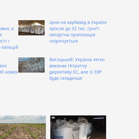
Ціни на карбамід в Україні
вих, а
зросли до 32 тис. грн/т:
я
імпортна пропозиція
сті і
скорочується
н кальцій
Висоцький: Україна легко
аїні
виконає Нітратну
00 нових
директиву ЄС, але із ЗЗР
буде складніше