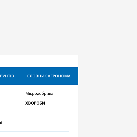
ҐРУНТІВ
СЛОВНИК АГРОНОМА
Мікродобрива
ХВОРОБИ
і