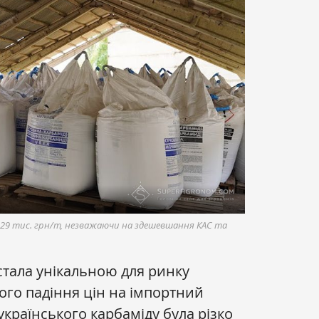
 29 тис. грн/т, незважаючи на здешевшання КАС та
стала унікальною для ринку
кого падіння цін на імпортний
 українського карбаміду була різко