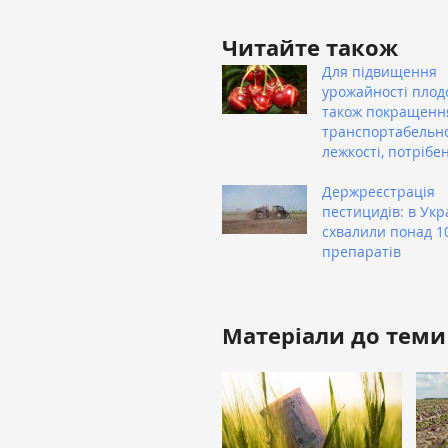
Читайте також
Для підвищення
урожайності плодо
також покращенн
транспортабельно
лежкості, потрібе
Держреєстрація
пестицидів: в Укр
схвалили понад 1
препаратів
Матеріали до теми