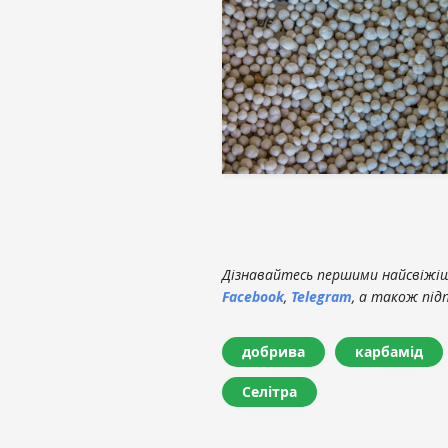
Дізнавайтесь першими найсвіжіші
Facebook
,
Telegram
, а також під
добрива
карбамід
Селітра