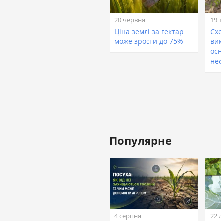
20 червня
19 
Ціна землі за гектар
Сх
може зрости до 75%
ви
ос
не
Популярне
4 серпня
22 