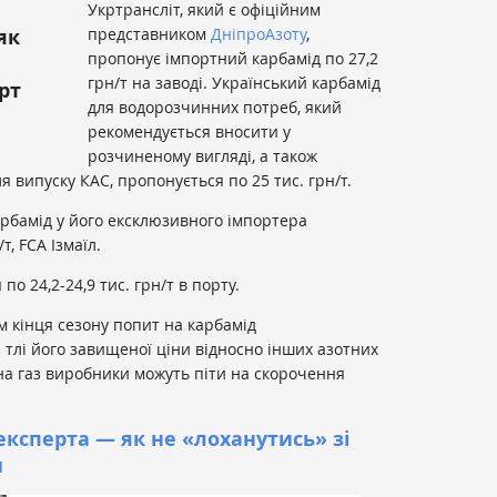
Укртрансліт, який є офіційним
як
представником
ДніпроАзоту
,
пропонує імпортний карбамід по 27,2
грн/т на заводі. Український карбамід
рт
для водорозчинних потреб, який
рекомендується вносити у
розчиненому вигляді, а також
 випуску КАС, пропонується по 25 тис. грн/т.
рбамід у його ексклюзивного імпортера
т, FCA Ізмаїл.
о 24,2-24,9 тис. грн/т в порту.
 кінця сезону попит на карбамід
 тлі його завищеної ціни відносно інших азотних
на газ виробники можуть піти на скорочення
експерта — як не «лоханутись» зі
и