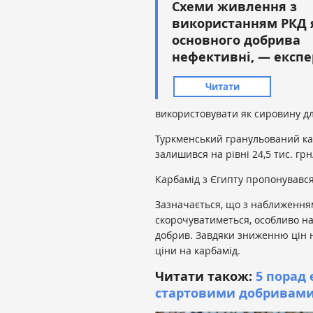
Схеми живлення з
використанням РКД 
основного добрива
нефективні, — експе
Читати
використовувати як сировину для
Туркменський гранульований ка
залишився на рівні 24,5 тис. грн/
Карбамід з Єгипту пропонувався п
Зазначається, що з наближенням
скорочуватиметься, особливо на
добрив. Завдяки зниженню цін 
ціни на карбамід.
Читати також:
5 порад 
стартовими добривам