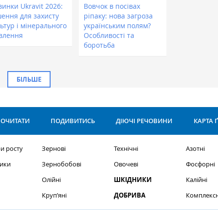
инки Ukravit 2026:
Вовчок в посівах
шення для захисту
ріпаку: нова загроза
ьтур і мінерального
українським полям?
влення
Особливості та
боротьба
БІЛЬШЕ
ОЧИТАТИ
ПОДИВИТИСЬ
ДІЮЧІ РЕЧОВИНИ
КАРТА 
и росту
Зернові
Технічні
Азотні
ики
Зернобобові
Овочеві
Фосфорні
Олійні
ШКІДНИКИ
Калійні
Круп’яні
ДОБРИВА
Комплексн