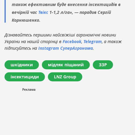
також ефективним буде внесення інсектицидів в
вечірній час
Твікс
1-1,2 л/га», — порадив Сергій
Корнюшенко.
Дізнавайтесь першими найсвіжіші агрономічні новини
України на нашій сторінці в
Facebook
,
Telegram
, а також
підписуйтесь на
Instagram СуперАгронома
.
шкідники
мідляк піщаний
ЗЗР
інсектициди
LNZ Group