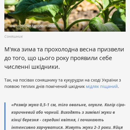
Фото: SuperAgronom.com
Соняшник
М'яка зима та прохолодна весна призвели
до того, що цього року проявили себе
численні шкідники.
Так, на посівах соняшнику та кукурудзи на сході України з
появою теплих днів помічений шкідник
мідляк піщаний
.
«Розмір жука 0,5-1 см, тіло овальне, опукле. Колір сіро-
коричневий або чорний. Виходять з зимівлі жуки в
кінці березня - середині квітня, і починають
інтенсивно харчуватися. Живуть жуки 2-3 роки. Яйця