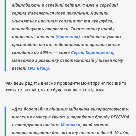
відкладають в середині квітня, а вже в середині
серпня з'являється нове покоління. Личинки
живляться насінням соняшника та кукурудзи,
пошкоджують проростки. Також велику шкоду
наносить і личинка (
дротяник
), особливо в умовах
прохолодної весни, недоотримання врожаю може
складати до 50%», — каже
Сергій Корнюшенко
,
менеджер з розвитку агротехнологій у південному
регіоні
LNZ Group
.
Фахівець радить вчасно проводити моніторинг посівів та
вживати заходів, якщо буде виявлено шкідника.
«Для боротьби з піщаним мідляком використовують:
внесення аміаку в ґрунт, у портфоліо бренду DEFENDA
є протруювач насіння
Метакса
, який можна
використовувати для захисту насіння в дозі 5-10 л/т,