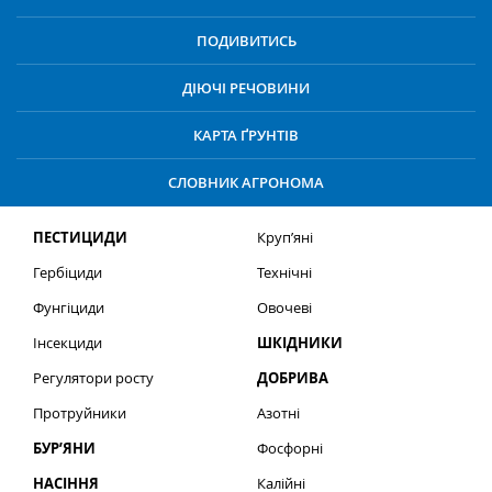
ПОДИВИТИСЬ
ДІЮЧІ РЕЧОВИНИ
КАРТА ҐРУНТІВ
СЛОВНИК АГРОНОМА
ПЕСТИЦИДИ
Круп’яні
Гербіциди
Технічні
Фунгіциди
Овочеві
Інсекциди
ШКІДНИКИ
Регулятори росту
ДОБРИВА
Протруйники
Азотні
БУР’ЯНИ
Фосфорні
НАСІННЯ
Калійні