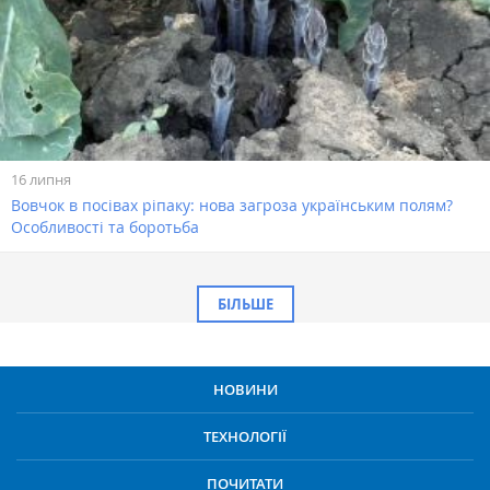
16 липня
Вовчок в посівах ріпаку: нова загроза українським полям?
Особливості та боротьба
БІЛЬШЕ
НОВИНИ
ТЕХНОЛОГІЇ
ПОЧИТАТИ