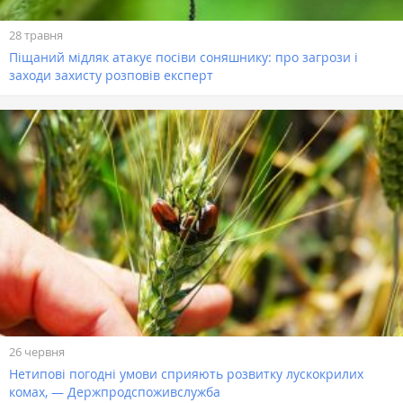
28 травня
Піщаний мідляк атакує посіви соняшнику: про загрози і
заходи захисту розповів експерт
26 червня
Нетипові погодні умови сприяють розвитку лускокрилих
комах, — Держпродспоживслужба