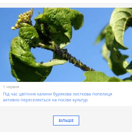
1 червня
Під час цвітіння калини бурякова листкова попелиця
активно переселяється на посіви культур
БІЛЬШЕ