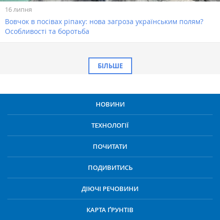
16 липня
Вовчок в посівах ріпаку: нова загроза українським полям?
Особливості та боротьба
БІЛЬШЕ
НОВИНИ
ТЕХНОЛОГІЇ
ПОЧИТАТИ
ПОДИВИТИСЬ
ДІЮЧІ РЕЧОВИНИ
КАРТА ҐРУНТІВ