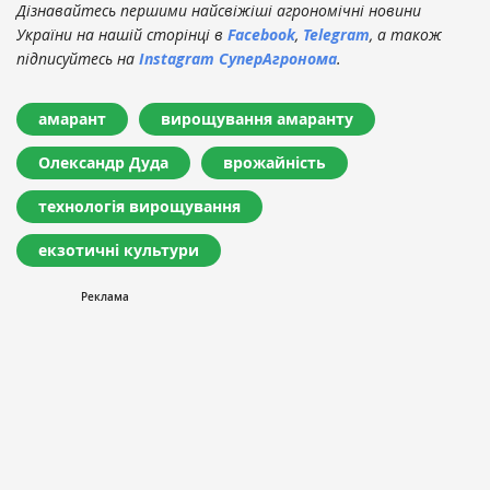
Дізнавайтесь першими найсвіжіші агрономічні новини
України на нашій сторінці в
Facebook
,
Telegram
, а також
підписуйтесь на
Instagram СуперАгронома
.
амарант
вирощування амаранту
Олександр Дуда
врожайність
технологія вирощування
екзотичні культури