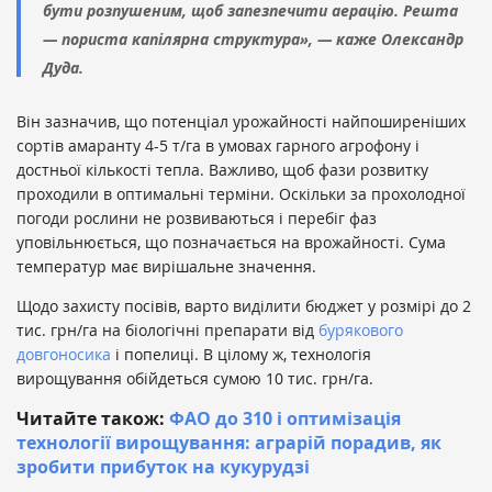
бути розпушеним, щоб запезпечити аерацію. Решта
— пориста капілярна структура», — каже Олександр
Дуда.
Він зазначив, що потенціал урожайності найпоширеніших
сортів амаранту 4-5 т/га в умовах гарного агрофону і
достньої кількості тепла. Важливо, щоб фази розвитку
проходили в оптимальні терміни. Оскільки за прохолодної
погоди рослини не розвиваються і перебіг фаз
уповільнюється, що позначається на врожайності. Сума
температур має вирішальне значення.
Щодо захисту посівів, варто виділити бюджет у розмірі до 2
тис. грн/га на біологічні препарати від
бурякового
довгоносика
і попелиці. В цілому ж, технологія
вирощування обійдеться сумою 10 тис. грн/га.
Читайте також:
ФАО до 310 і оптимізація
технології вирощування: аграрій порадив, як
зробити прибуток на кукурудзі