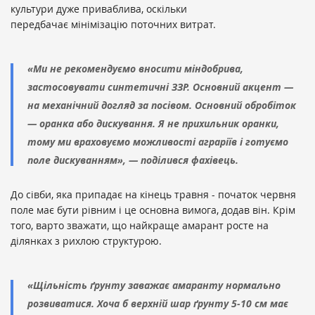
культури дуже приваблива, оскільки
передбачає мінімізацію поточних витрат.
«Ми не рекомендуємо вносити міндобрива,
застосовувати синтетичні ЗЗР. Основний акцент —
на механічний догляд за посівом. Основний обробіток
— оранка або дискування. Я не прихильник оранки,
тому ми враховуємо можливості аграріїв і готуємо
поле дискуванням», — поділився фахівець.
До сівби, яка припадає на кінець травня - початок червня
поле має бути рівним і це основна вимога, додав він. Крім
того, варто зважати, що найкраще амарант росте на
ділянках з рихлою структурою.
«Щільність ґрунту заважає амаранту нормально
розвиватися. Хоча б верхній шар ґрунту 5-10 см має