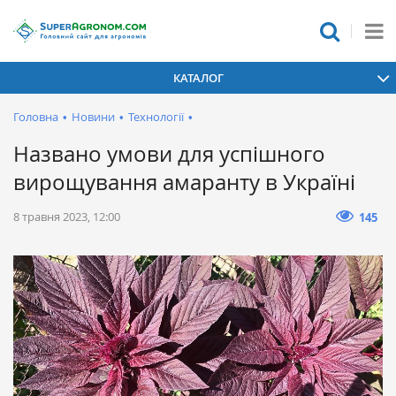
КАТАЛОГ
Головна
•
Новини
•
Технології
•
Названо умови для успішного
вирощування амаранту в Україні
8 травня 2023, 12:00
145