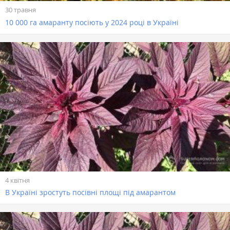
30 травня
10 000 га амаранту посіють у 2024 році в Україні
4 квітня
В Україні зростуть посівні площі під амарантом