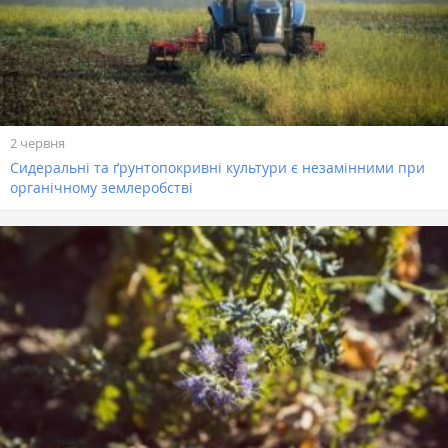
2 червня
Сидеральні та ґрунтопокривні культури є незамінними при
органічному землеробстві