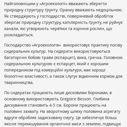
Найголовнішим у «Агроекології» вважають зберегти
природну структуру ґрунту. Оранку вважають недоцільною.
Як стверджують у господарстві, поверхневий обробіток
зберігає природну структуру, капілярність ґрунту, не руйнує
канали, які утворюють черв’яки та коріння рослин, що
розкладається.
Господарство «Агроекологія» використовує практику посіву
сидеральних культур. На сидерати використовуються
багаторічні бобові трави (еспарцет), вика, гречка. Головною
сидеральною культурою є еспарцет, який є хорошим
попередником під комерційні культури, має хороші
біологічні властивості, а також слугує відмінним кормом для
тваринництва.
По сидератах працюють лише дисковими боронами, в
основному використовують Gregoire Besson. Глибина
дискування становить 4-5 см. Борони працюють на
половині захвату. На зворотному шляху половина агрегату
вдруге обробляє задисковану смугу. Це забезпечує більш
якісне перемішування органічної маси з землею, підвищує