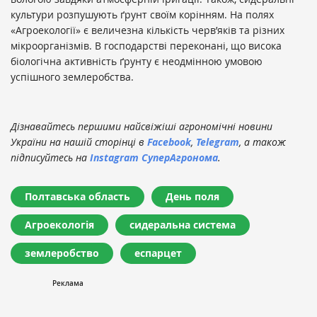
культури розпушують ґрунт своїм корінням. На полях
«Агроекології» є величезна кількість черв’яків та різних
мікроорганізмів. В господарстві переконані, що висока
біологічна активність ґрунту є неодмінною умовою
успішного землеробства.
Дізнавайтесь першими найсвіжіші агрономічні новини
України на нашій сторінці в
Facebook
,
Telegram
, а також
підписуйтесь на
Instagram СуперАгронома
.
Полтавська область
День поля
Агроекологія
сидеральна система
землеробство
еспарцет