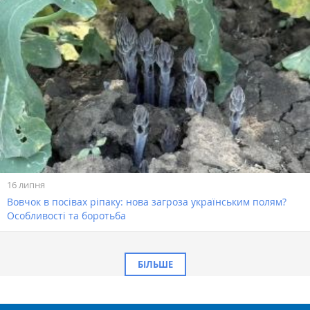
16 липня
Вовчок в посівах ріпаку: нова загроза українським полям?
Особливості та боротьба
БІЛЬШЕ