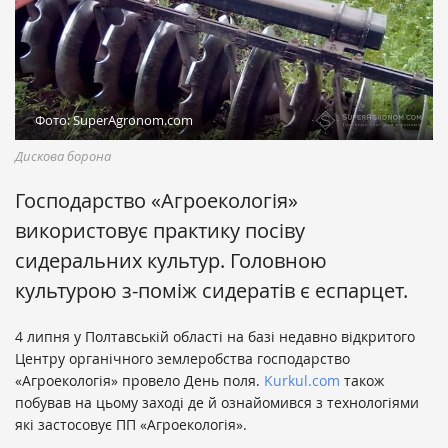
Фото: SuperAgronom.com
Дискова борона
Господарство «Агроекологія»
використовує практику посіву
сидеральних культур. Головною
культурою з-поміж сидератів є еспарцет.
4 липня у Полтавській області на базі недавно відкритого
Центру органічного землеробства господарство
«Агроекологія» провело День поля.
Kurkul.com
також
побував на цьому заході де й ознайомився з технологіями
які застосовує ПП «Агроекологія».