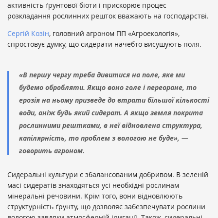
активність ґрунтової біоти і прискорює процес
розкладання рослинних решток вважають на господарстві.
Сергій Козін
, головний агроном ПП «Агроекологія»,
спростовує думку, що сидерати начебто висушують поля.
«В першу чергу треба дивитися на поле, яке ми
будемо обробляти. Якщо воно голе і переоране, то
ерозія на ньому призведе до втрати більшої кількості
води, аніж будь який сидерат. А якщо земля покрита
рослинними рештками, в неї відновлена структура,
капілярність, то проблем з вологою не буде», —
говорить агроном.
Сидеральні культури є збалансованим добривом. В зеленій
масі сидератів знаходяться усі необхідні рослинам
мінеральні речовини. Крім того, вони відновлюють
структурність ґрунту, що дозволяє забезпечувати рослини
вологою завдяки атмосферній іригації. Також, сидеральні