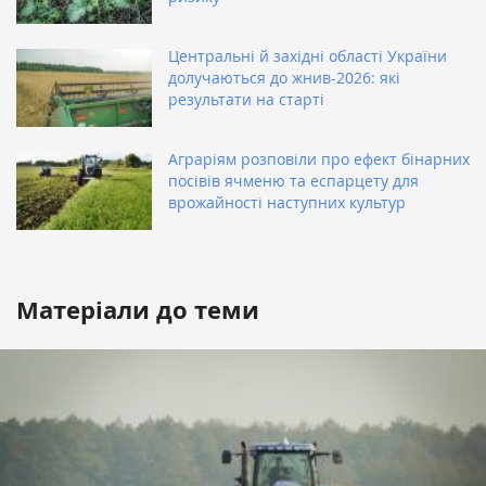
Центральні й західні області України
долучаються до жнив-2026: які
результати на старті
Аграріям розповіли про ефект бінарних
посівів ячменю та еспарцету для
врожайності наступних культур
Матеріали до теми