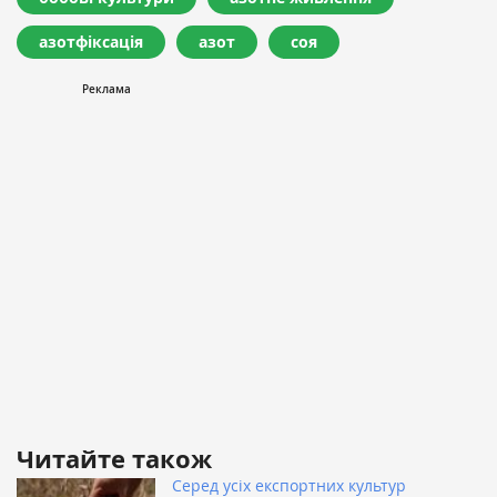
азотфіксація
азот
соя
Читайте також
Серед усіх експортних культур