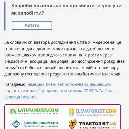
Хвороби насіння сої: на що звертати увагу та
як запобігти?
Читати
За словами співавтора дослідження Стіга У. Андерсена, це
генетичне дослідження може призвести до збільшення
врожаю шляхом природного сприяння їх росту через
симбіотичні асоціації. Він додав, що дослідження розкриває
розмаїття бобових і ризобіальних взаємодій з точки зору
діапазону господарів і результатів симбіотичної взаємодії.
Нагадаємо,
німецькі вчені запропонували дешевший
варіант технології редагування генома CRISPR/Cas9 для
селекції рослин
.