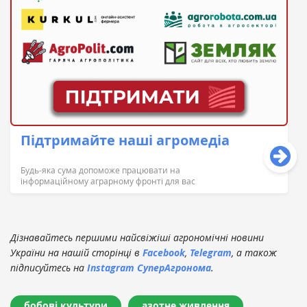
Підтримайте наші агромедіа
Будь-яка сума допоможе працювати на
інформаційному аграрному фронті для вас
Дізнавайтесь першими найсвіжіші агрономічні новини
України на нашій сторінці в
Facebook
,
Telegram
, а також
підписуйтесь на
Instagram СуперАгронома
.
бобові культури
азотне живлення