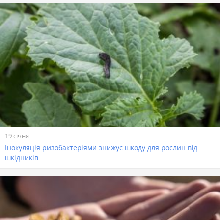
19 січня
Інокуляція ризобактеріями знижує шкоду для рослин від
шкідників