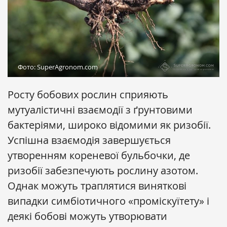
Фото: SuperAgronom.com
Росту бобових рослин сприяють
мутуалістичні взаємодії з ґрунтовими
бактеріями, широко відомими як ризобії.
Успішна взаємодія завершується
утворенням кореневої бульбочки, де
ризобії забезпечують рослину азотом.
Однак можуть траплятися виняткові
випадки симбіотичного «проміскуїтету» і
деякі бобові можуть утворювати