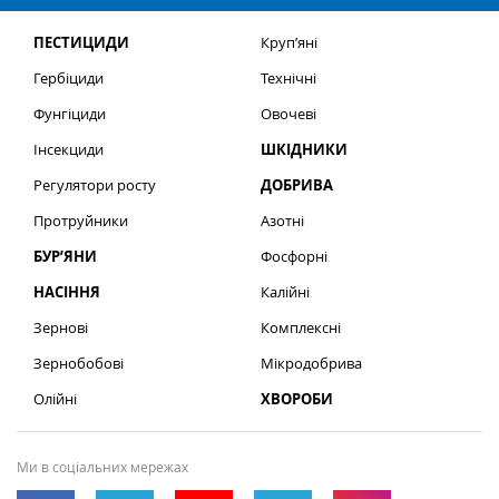
ПЕСТИЦИДИ
Круп’яні
Гербіциди
Технічні
Фунгіциди
Овочеві
Інсекциди
ШКІДНИКИ
Регулятори росту
ДОБРИВА
Протруйники
Азотні
БУР’ЯНИ
Фосфорні
НАСІННЯ
Калійні
Зернові
Комплексні
Зернобобові
Мікродобрива
Олійні
ХВОРОБИ
Ми в соціальних мережах