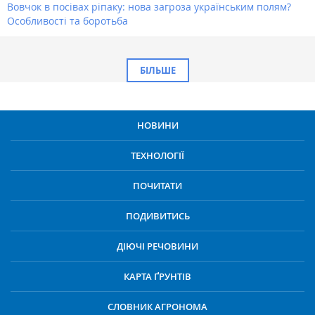
Вовчок в посівах ріпаку: нова загроза українським полям?
Особливості та боротьба
БІЛЬШЕ
НОВИНИ
ТЕХНОЛОГІЇ
ПОЧИТАТИ
ПОДИВИТИСЬ
ДІЮЧІ РЕЧОВИНИ
КАРТА ҐРУНТІВ
СЛОВНИК АГРОНОМА