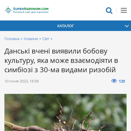
КАТАЛОГ
Головна
•
Новини
•
Світ
•
Данські вчені виявили бобову
культуру, яка може взаємодіяти в
симбіозі з 30-ма видами ризобій
10 січня 2023, 16:58
139