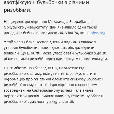
азотфіксуючі бульбочки з різними
ризобіями.
Нещодавнє дослідження Мохаммада Заррабіана з
Орхуського університету (Данія) виявило один такий
випадок із бобовою рослиною
Lotus burttii
, пише
phys.org.
У той час як близькоспоріднений вид
Lotus japonicus
утворив бульбочки лише з двох штамів, дослідники
виявили, що L. burttii може утворювати бульбочки з до 30
різних штамів ризобій через один локус у геномі культури.
Ця симбіотична «безладність», незалежно від
ризобіального штаму, вказує на те, що локус містить
інформацію про генетичні елементи симбіозу бобових і
ризобій. У цьому контексті дослідження в основному
зосереджені на бактеріальному аспекті, але аналіз
перспективи рослин виявив ключову генетичну область
ризобіальної сумісності у виду L. burttii.