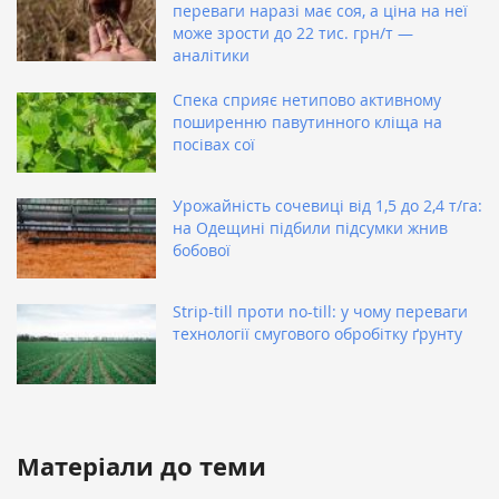
переваги наразі має соя, а ціна на неї
може зрости до 22 тис. грн/т —
аналітики
Спека сприяє нетипово активному
поширенню павутинного кліща на
посівах сої
Урожайність сочевиці від 1,5 до 2,4 т/га:
на Одещині підбили підсумки жнив
бобової
Strip-till проти no-till: у чому переваги
технології смугового обробітку ґрунту
Матеріали до теми