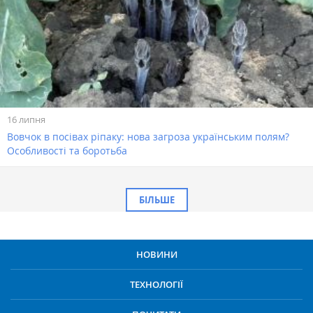
16 липня
Вовчок в посівах ріпаку: нова загроза українським полям?
Особливості та боротьба
БІЛЬШЕ
НОВИНИ
ТЕХНОЛОГІЇ