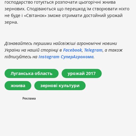
господарство готується розпочати цьогорічні жнива
зернових. Сподіваються що перешкод їм створювати ніхто
не буде і «Світанок» зможе отримати достойний урожай
зерна.
Дізнавайтесь першими найсвіжіші агрономічні новини
України на нашій сторінці в
Facebook
,
Telegram
, а також
підписуйтесь на
Instagram СуперАгронома
.
Луганська область
урожай 2017
жнива
зернові культури