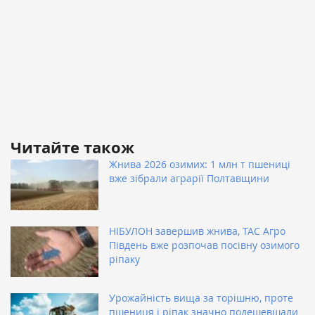
Читайте також
Жнива 2026 озимих: 1 млн т пшениці
вже зібрали аграрії Полтавщини
НІБУЛОН завершив жнива, ТАС Агро
Південь вже розпочав посівну озимого
ріпаку
Урожайність вища за торішню, проте
пшениця і ріпак значно подешевшали