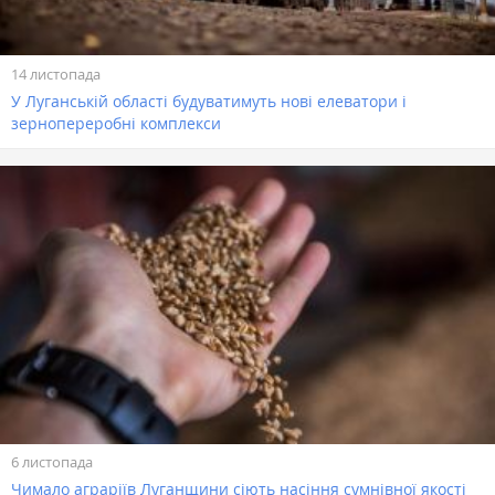
14 листопада
У Луганській області будуватимуть нові елеватори і
зернопереробні комплекси
6 листопада
Чимало аграріїв Луганщини сіють насіння сумнівної якості