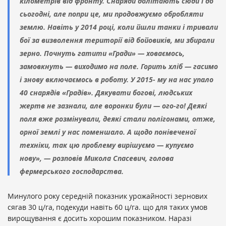
кілометрів від фронту. Снаряди долітають сюди і до
сьогодні, але попри це, ми продовжуємо обробляти
землю. Навіть у 2014 році, коли йшли танки і тривали
бої за визволення території від бойовиків, ми збирали
зерно. Почнуть гатити «Гради» — ховаємось,
замовкнуть — виходимо на поле. Горить хліб — гасимо
і знову включаємось в роботу. У 2015- му на нас упало
40 снарядів «Градів». Дякувати богові, людських
жертв не зазнали, але воронки були — ого-го! Деякі
поля вже розмінували, деякі стали полігонами, отже,
орної землі у нас поменшало. А щодо понівеченої
техніки, так цю проблему вирішуємо — купуємо
нову», — розповів Микола Спасевич, голова
фермерського господарства.
Минулого року середній показник урожайності зернових
сягав 30 ц/га, подекуди навіть 60 ц/га. що для таких умов
вирощування є досить хорошим показником. Наразі