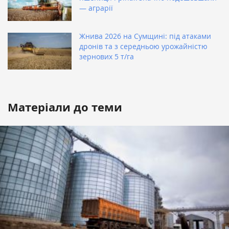
— аграрії
Жнива 2026 на Сумщині: під атаками
дронів та з середньою урожайністю
зернових 5 т/га
Матеріали до теми