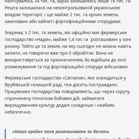
налічувалось 34 тис. га, зараз залишилось лише 16 тис. га.
Решта залишилася на неконтрольованій українською
владою території, і ще майже 2 тис. га орних земель
заміновані або зайняті фортифікаційними спорудами.
Зокрема, з 2 тис. га земель, які офіційно має фермерське
господарство «Надія», майже 1,4 тис га розташовані у зоні
ризику. Тобто це та земля, на яку сьогодні не можна навіть
заїхати, не говорячи вже про її обробіток. Вона не
використовується за призначенням, бо відійшла до лінії
розмежування та під фортифікаційні споруди військових.
Фермерське господарство «Світанок», яке знаходиться у
Врубівській селищній раді, теж досить постраждало.
Працівники господарства повідомляють, що через скруту,
спричинену початком бойових дій, займатися
вирощуванням культур дедалі складніше і неабияк
небезпечно.
«Наше крайнє поле розташоване за десять