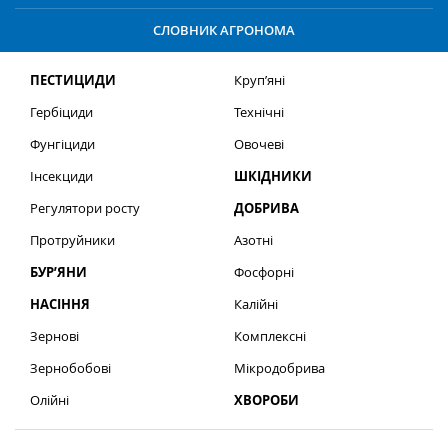
СЛОВНИК АГРОНОМА
ПЕСТИЦИДИ
Круп’яні
Гербіциди
Технічні
Фунгіциди
Овочеві
Інсекциди
ШКІДНИКИ
Регулятори росту
ДОБРИВА
Протруйники
Азотні
БУР’ЯНИ
Фосфорні
НАСІННЯ
Калійні
Зернові
Комплексні
Зернобобові
Мікродобрива
Олійні
ХВОРОБИ