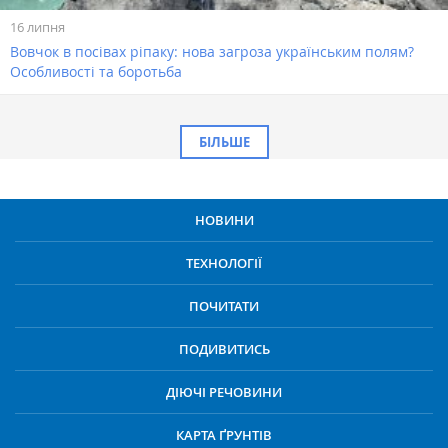
16 липня
Вовчок в посівах ріпаку: нова загроза українським полям?
Особливості та боротьба
БІЛЬШЕ
НОВИНИ
ТЕХНОЛОГІЇ
ПОЧИТАТИ
ПОДИВИТИСЬ
ДІЮЧІ РЕЧОВИНИ
КАРТА ҐРУНТІВ