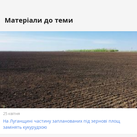
Матеріали до теми
25 квітня
На Луганщині частину запланованих під зернові площ
замінять кукурудзою