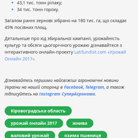
43,1 тис. тонн ріпаку;
34 тис. тонн гороху.
Загалом ранні зернові зібрано на 180 тис. га, що складає
45% посівних площ.
Детальніше про хід збиральної кампанії, урожайність
культур та обсяги цьогорічного урожаю дізнавайтеся з
інтерактивного онлайн-проекту
Latifundist.com
«Урожай
Онлайн 2017».
Дізнавайтесь першими найсвіжіші агрономічні новини
України на нашій сторінці в
Facebook
,
Telegram
, а також
підписуйтесь на
Instagram СуперАгронома
.
Кіровоградська область
урожай онлайн 2017
жнива
валовий урожай
озима пшениця