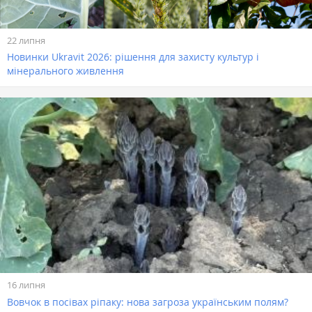
22 липня
Новинки Ukravit 2026: рішення для захисту культур і
мінерального живлення
16 липня
Вовчок в посівах ріпаку: нова загроза українським полям?