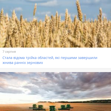
7 серпня
Стала відома трійка областей, які першими завершили
жнива ранніх зернових