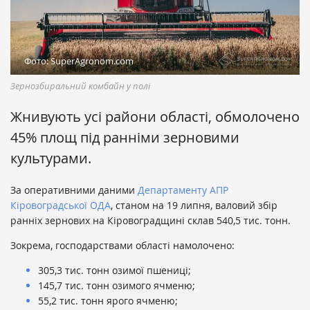
Фото: SuperAgronom.com
Зернозбиральний комбайн у полі
Жнивують усі райони області, обмолочено
45% площ під ранніми зерновими
культурами.
За оперативними даними
Департаменту АПР
Кіровоградської ОДА
, станом на 19 липня, валовий збір
ранніх зернових на Кіровоградщині склав 540,5 тис. тонн.
Зокрема, господарствами області намолочено:
305,3 тис. тонн озимої пшениці;
145,7 тис. тонн озимого ячменю;
55,2 тис. тонн ярого ячменю;