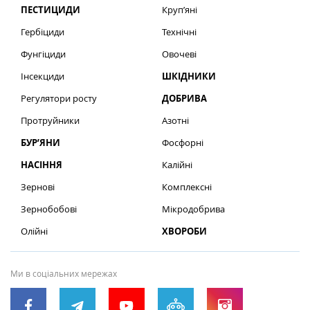
ПЕСТИЦИДИ
Круп’яні
Гербіциди
Технічні
Фунгіциди
Овочеві
Інсекциди
ШКІДНИКИ
Регулятори росту
ДОБРИВА
Протруйники
Азотні
БУР’ЯНИ
Фосфорні
НАСІННЯ
Калійні
Зернові
Комплексні
Зернобобові
Мікродобрива
Олійні
ХВОРОБИ
Ми в соціальних мережах