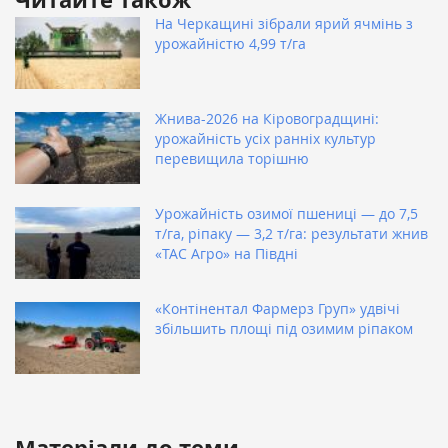
На Черкащині зібрали ярий ячмінь з
урожайністю 4,99 т/га
Жнива-2026 на Кіровоградщині:
урожайність усіх ранніх культур
перевищила торішню
Урожайність озимої пшениці — до 7,5
т/га, ріпаку — 3,2 т/га: результати жнив
«ТАС Агро» на Півдні
«Контінентал Фармерз Груп» удвічі
збільшить площі під озимим ріпаком
Матеріали до теми