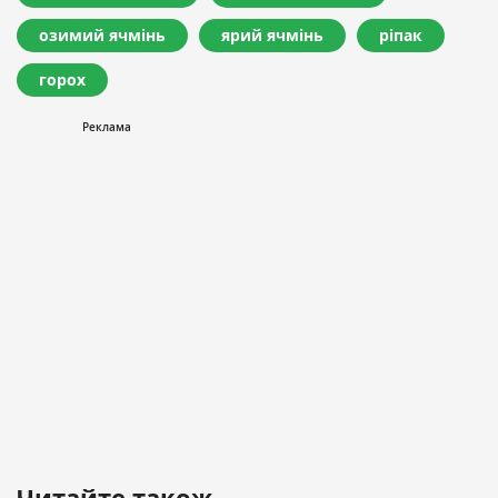
озимий ячмінь
ярий ячмінь
ріпак
горох
Читайте також