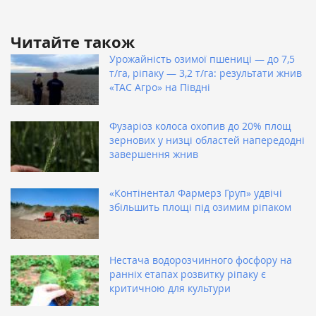
Читайте також
Урожайність озимої пшениці — до 7,5
т/га, ріпаку — 3,2 т/га: результати жнив
«ТАС Агро» на Півдні
Фузаріоз колоса охопив до 20% площ
зернових у низці областей напередодні
завершення жнив
«Контінентал Фармерз Груп» удвічі
збільшить площі під озимим ріпаком
Нестача водорозчинного фосфору на
ранніх етапах розвитку ріпаку є
критичною для культури