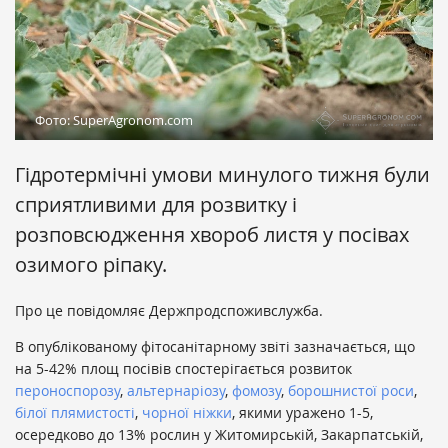
Фото: SuperAgronom.com
Гідротермічні умови минулого тижня були
сприятливими для розвитку і
розповсюдження хвороб листя у посівах
озимого ріпаку.
Про це повідомляє Держпродспоживслужба.
В опублікованому фітосанітарному звіті зазначається, що
на 5-42% площ посівів спостерігається розвиток
пероноспорозу
,
альтернаріозу
,
фомозу
,
борошнистої роси
,
білої плямистості
,
чорної ніжки
, якими уражено 1-5,
осередково до 13% рослин у Житомирській, Закарпатській,