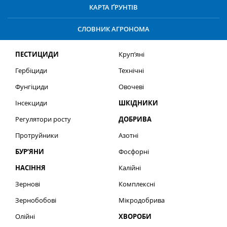
КАРТА ҐРУНТІВ
СЛОВНИК АГРОНОМА
ПЕСТИЦИДИ
Круп’яні
Гербіциди
Технічні
Фунгіциди
Овочеві
Інсекциди
ШКІДНИКИ
Регулятори росту
ДОБРИВА
Протруйники
Азотні
БУР’ЯНИ
Фосфорні
НАСІННЯ
Калійні
Зернові
Комплексні
Зернобобові
Мікродобрива
Олійні
ХВОРОБИ