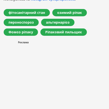
фітосанітарний стан
озимий ріпак
пероноспороз
альтернаріоз
Фомоз ріпаку
Ріпаковий пильщик