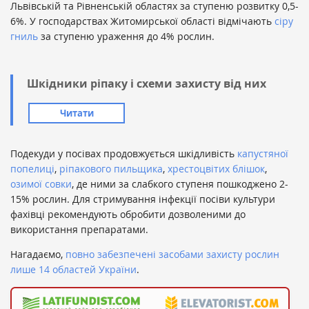
Львівській та Рівненській областях за ступеню розвитку 0,5-
6%. У господарствах Житомирської області відмічають
сіру
гниль
за ступеню ураження до 4% рослин.
Шкідники ріпаку і схеми захисту від них
Читати
Подекуди у посівах продовжується шкідливість
капустяної
попелиці
,
ріпакового пильщика
,
хрестоцвітих блішок
,
озимої совки
, де ними за слабкого ступеня пошкоджено 2-
15% рослин. Для стримування інфекції посіви культури
фахівці рекомендують обробити дозволеними до
використання препаратами.
Нагадаємо,
повно забезпечені засобами захисту рослин
лише 14 областей України
.