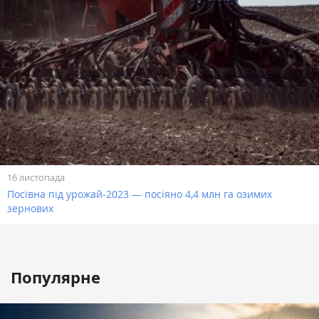
16 листопада
Посівна під урожай-2023 — посіяно 4,4 млн га озимих
зернових
Популярне