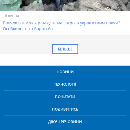
16 липня
Вовчок в посівах ріпаку: нова загроза українським полям?
Особливості та боротьба
БІЛЬШЕ
НОВИНИ
ТЕХНОЛОГІЇ
ПОЧИТАТИ
ПОДИВИТИСЬ
ДІЮЧІ РЕЧОВИНИ