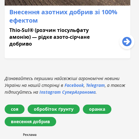
Внесення азотних добрив зі 100%
ефектом
Thio-Sul® (розчин тіосульфату
амонію) — рідке азото-сірчане
добриво
Дізнавайтесь першими найсвіжіші агрономічні новини
України на нашій сторінці в
Facebook
,
Telegram
, а також
підписуйтесь на
Instagram СуперАгронома
.
соя
обробіток ґрунту
оранка
внесення добрив