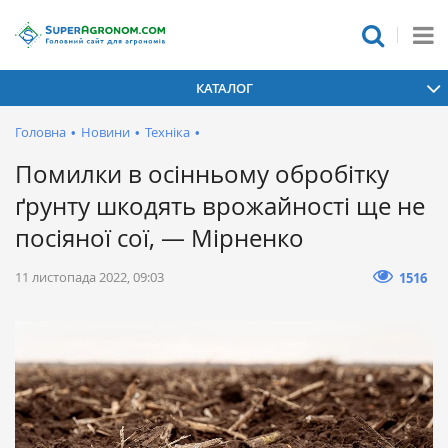
КАТАЛОГ
Головна
•
Новини
•
Техніка
•
Помилки в осінньому обробітку
ґрунту шкодять врожайності ще не
посіяної сої, — Мірненко
11 листопада 2022, 09:03
1516