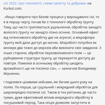
сої 2022: про технології, схеми захисту та добрива»
на
Kurkul.com.
«Якщо говорити про базові процеси у вирощуванні сої, то
я в першу чергу, почав би з технології обробітку ґрунту.
Тому, що часто трапляються ущільнення, обробіток занадто
вологого ґрунту чи занадто пізно осінню. Основний ефект
від інтенсивного обробітку дає не агрегат, а мікрофлора
ґрунту якій дали доступ до кисню. Мікробіоті потрібно як
мінімум два тижні до морозів аби виконати свої завдання. З
іншої сторони, обробіток перезволоженого поля — це
руйнування структури ґрунту, це перекриття доступу до
повітря. Помилки в осінньому обробітку шкодять
врожайності ще не посіяної сої», — зазначив Володимир
Мірненко.
І поділився цікавими кейсами, які бачив цього року на
полях. По-перше, це суцільний і міжрядний обробіток для
широкорядно посіяної сої. Також в тих регіонах, де часто
туман, дуже ефективний вплив міжрядного обробітку в
посушливий період. Така опція дозволяє запустити в