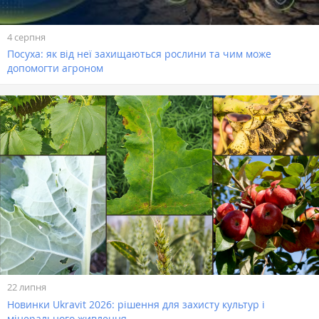
4 серпня
Посуха: як від неї захищаються рослини та чим може
допомогти агроном
22 липня
Новинки Ukravit 2026: рішення для захисту культур і
мінерального живлення