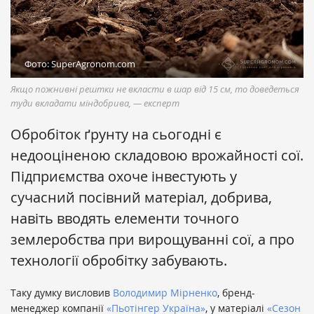
Фото: SuperAgronom.com
Якщо пожнивні рештки не вкласти в шар від 15 см, то доведеться
туди вкладати міндобрива, — експерт
Обробіток ґрунту на сьогодні є
недооціненою складовою врожайності сої.
Підприємства охоче інвестують у
сучасний посівний матеріал, добрива,
навіть вводять елементи точного
землеробства при вирощуванні сої, а про
технології обробітку забувають.
Таку думку висловив
Володимир Мірненко
, бренд-
менеджер компанії
«Пьотінгер Україна»
, у матеріалі
«Сезон