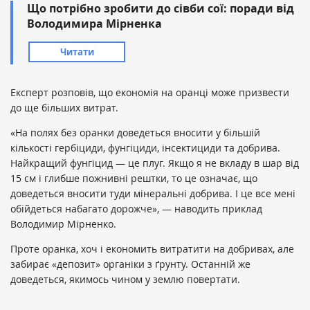
Що потрібно зробити до сівби сої: поради від
Володимира Мірненка
Читати
Експерт розповів, що економія на оранці може призвести
до ще більших витрат.
«На полях без оранки доведеться вносити у більшій
кількості гербіциди, фунгіциди, інсектициди та добрива.
Найкращий фунгіцид — це плуг. Якщо я не вкладу в шар від
15 см і глибше пожнивні рештки, то це означає, що
доведеться вносити туди мінеральні добрива. І це все мені
обійдеться набагато дорожче», — наводить приклад
Володимир Мірненко.
Проте оранка, хоч і економить витратити на добривах, але
забирає «депозит» органіки з ґрунту. Останній же
доведеться, якимось чином у землю повертати.