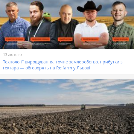
13 лютого
Технології вирощування, точне землеробство, прибутки з
гектара — обговорять на Re:farm у Львові