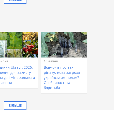
липня
16 липня
инки Ukravit 2026:
Вовчок в посівах
шення для захисту
ріпаку: нова загроза
ьтур і мінерального
українським полям?
влення
Особливості та
боротьба
БІЛЬШЕ