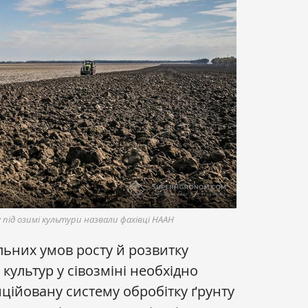
під озимі культури назвали фахівці НААН
ьних умов росту й розвитку
культур у сівозміні необхідно
ційовану систему обробітку ґрунту