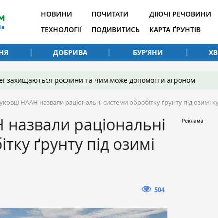
НОВИНИ
ПОЧИТАТИ
ДІЮЧІ РЕЧОВИНИ
ТЕХНОЛОГІЇ
ПОДИВИТИСЬ
КАРТА ҐРУНТІВ
НЯ
ДОБРИВА
БУР’ЯНИ
Х
 неї захищаються рослини та чим може допомогти агроном
уковці НААН назвали раціональні системи обробітку ґрунту під озимі к
 назвали раціональні
тку ґрунту під озимі
504