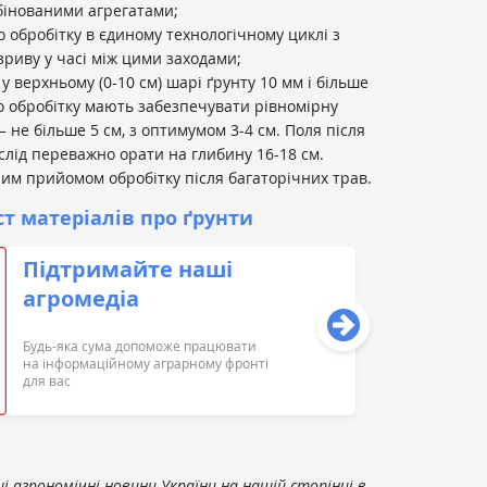
бінованими агрегатами;
 обробітку в єдиному технологічному циклі з
зриву у часі між цими заходами;
 у верхньому (0-10 см) шарі ґрунту 10 мм і більше
 обробітку мають забезпечувати рівномірну
 не більше 5 см, з оптимумом 3-4 см. Поля після
слід переважно орати на глибину 16-18 см.
им прийомом обробітку після багаторічних трав.
т матеріалів про ґрунти
Підтримайте наші
агромедіа
Будь-яка сума допоможе працювати
на інформаційному аграрному фронті
для вас
 агрономічні новини України на нашій сторінці в