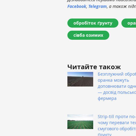
Facebook
,
Telegram
, а також під
обробіток ґрунту
ора
сівба озимих
Читайте також
Безплужний оброб
оранка можуть
доповнювати одн
— досвід польськ
фермера
Strip-till проти no-t
чому переваги тех
смугового обробіт
ґрунту