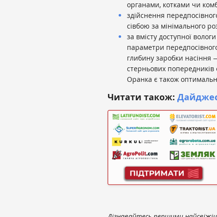
органами, котками чи ком
здійснення передпосівного
сівбою за мінімального ро
за вмісту доступної вологи
параметри передпосівного
глибину заробки насіння —
стерньових попередників 
Оранка є також оптимальн
Читати також:
Дайджес
Дізнавайтесь першими найсвіжіші