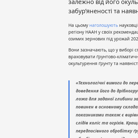
залежно від його окуль
забур’яненості та наявн
На цьому
наголошують
науковці
регіону НААН у своїх рекоменда
озимих зернових під урожай 202
Вони зазначають, що у виборі сп
враховувати ґрунтово-кліматичні
окультурення ґрунту та наявніст
«Технологічні вимоги до пе
доведення його до дрібног
ложа для заданої глибини за
повинен в основному склада
показниками також є вирівня
слідів коліс та огріхів. К
передпосівного обробітку ґ