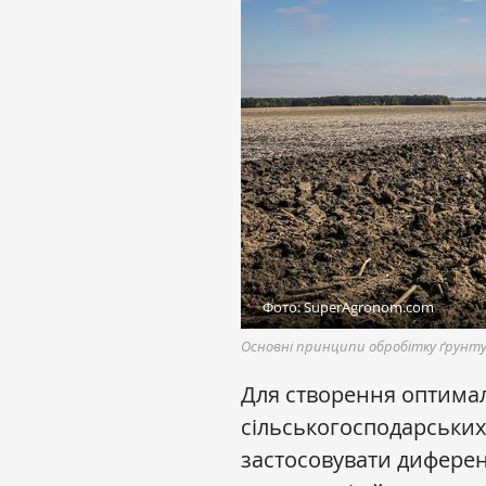
Фото: SuperAgronom.com
Основні принципи обробітку ґрунту 
Для створення оптимал
сільськогосподарських 
застосовувати диферен