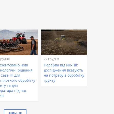
грудня
27 грудня
езентовано нові
Перерва від No-Till:
хнологічні рішення
дослідження вказують
 Case IH для
на потребу в обробітку
пілотного обробітку
ґрунту
нту та для
ератора під час
ив
БІЛЬШЕ