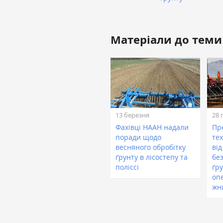
Матеріали до теми
13 березня
28 
Фахівці НААН надали
Пр
поради щодо
те
весняного обробітку
від
ґрунту в лісостепу та
без
поліссі
ґру
оп
жн