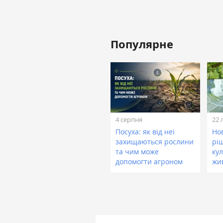
Популярне
4 серпня
22 
Посуха: як від неї
Нов
захищаються рослини
рі
та чим може
кул
допомогти агроном
жи