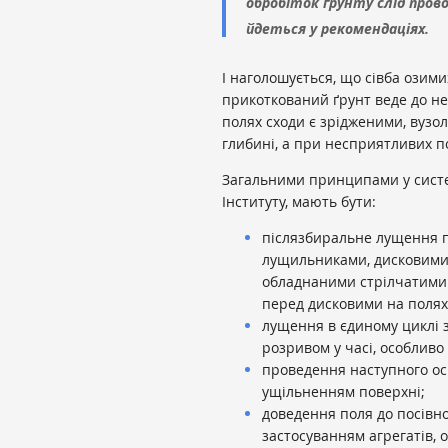
обробіток ґрунту слід прово
йдеться у рекомендаціях.
І наголошується, що сівба озими
прикоткований ґрунт веде до не
полях сходи є зрідженими, вузо
глибині, а при несприятливих п
Загальними принципами у систе
Інституту, мають бути:
післязбиральне лущення по
лущильниками, дисковими
обладнаними стрілчатими
перед дисковими на полях 
лущення в єдиному циклі 
розривом у часі, особливо
проведення наступного ос
ущільненням поверхні;
доведення поля до посівно
застосуванням агрегатів,