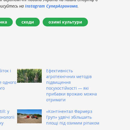
писуйтесь на
Instagram СуперАгронома
.
нка
сходи
озимі культури
іток і
Ефективність
агротехнічних методів
е одного
підвищення
ого
посухостійкості — які
прибавки врожаю можна
отримати
ill: у
«Контінентал Фармерз
нології
Груп» удвічі збільшить
ку
площі під озимим ріпаком