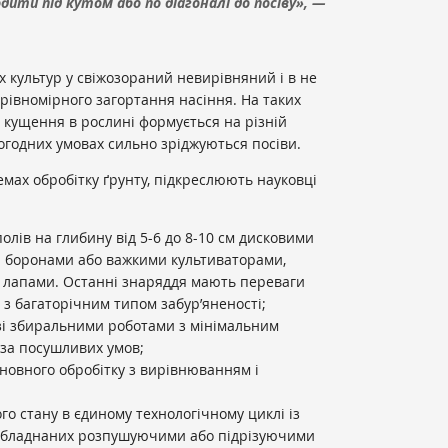
дити під кутом або по діагоналі до посіву», —
х культур у свіжозораний невирівняний і в не
рівномірного загортання насіння. На таких
л кущення в рослині формується на різній
огодних умовах сильно зріджуються посіви.
мах обробітку ґрунту, підкреслюють науковці
лів на глибину від 5-6 до 8-10 см дисковими
 боронами або важкими культиваторами,
 лапами. Останні знаряддя мають переваги
з багаторічним типом забур’яненості;
зі збиральними роботами з мінімальним
 за посушливих умов;
новного обробітку з вирівнюванням і
го стану в єдиному технологічному циклі із
 обладнаних розпушуючими або підрізуючими