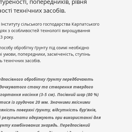
туреності, попередників, рівня
ості технічних засобів.
 Інституту сільського господарства Карпатського
ціях з особливостей технології вирощування
3 року.
особу обробітку ґрунту під озимі необхідно
 умови, попередники, засміченість, ступінь
ь технічних засобів.
редпосівного обробітку ґрунту передбачають
рудочкуватого стану та створення твердого
гортання насіння (3-5 см). Посівний шар (80 %)
тися із грудочок 20 мм. Значними якісними
ність поверхні ґрунту, відсутність бур’янів,
ращі результати одержують при використанні для
рунту комбінованих знарядь. Передпосівний