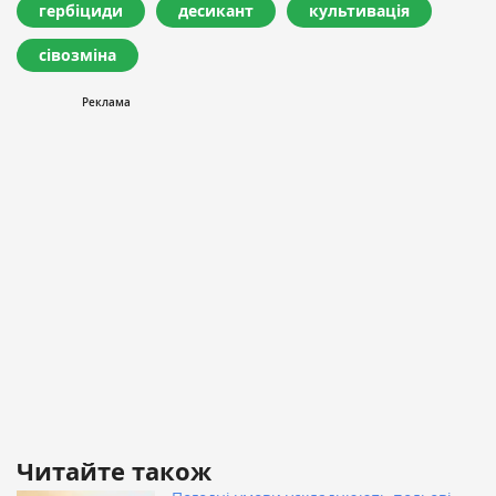
гербіциди
десикант
культивація
сівозміна
Читайте також