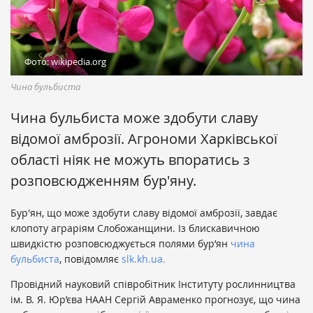
Фото: wikipedia.org
Чина бульбиста
Чина бульбиста може здобути славу
відомої амброзії. Агрономи Харківської
області ніяк не можуть впоратись з
розповсюдженням бур'яну.
Бур'ян, що може здобути славу відомої амброзії, завдає
клопоту аграріям Слобожанщини. Із блискавичною
швидкістю розповсюджується полями бур’ян
чина
бульбиста
, повідомляє
slk.kh.ua.
Провідний науковий співробітник Інституту рослинництва
ім. В. Я. Юр’єва НААН Сергій Авраменко прогнозує, що чина