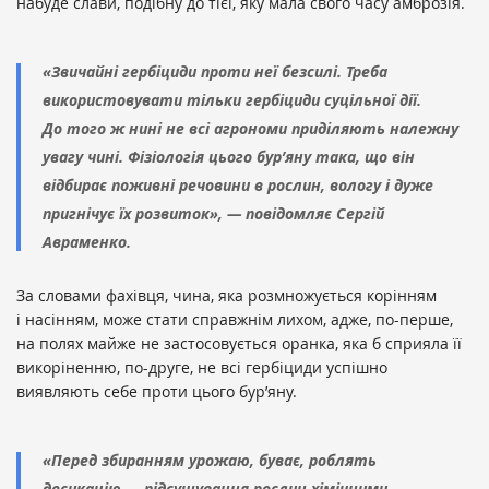
набуде слави, подібну до тієї, яку мала свого часу амброзія.
«Звичайні гербіциди проти неї безсилі. Треба
використовувати тільки гербіциди суцільної дії.
До того ж нині не всі агрономи приділяють належну
увагу чині. Фізіологія цього бур’яну така, що він
відбирає поживні речовини в рослин, вологу і дуже
пригнічує їх розвиток», — повідомляє Сергій
Авраменко.
За словами фахівця, чина, яка розмножується корінням
і насінням, може стати справжнім лихом, адже, по-перше,
на полях майже не застосовується оранка, яка б сприяла її
викоріненню, по-друге, не всі гербіциди успішно
виявляють себе проти цього бур’яну.
«Перед збиранням урожаю, буває, роблять
десикацію — підсушування рослин хімічними