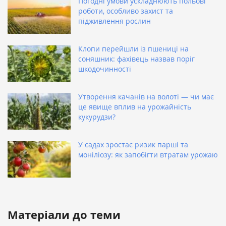
Погодні умови ускладнюють польові
роботи, особливо захист та
підживлення рослин
Клопи перейшли із пшениці на
соняшник: фахівець назвав поріг
шкодочинності
Утворення качанів на волоті — чи має
це явище вплив на урожайність
кукурудзи?
У садах зростає ризик парші та
моніліозу: як запобігти втратам урожаю
Матеріали до теми