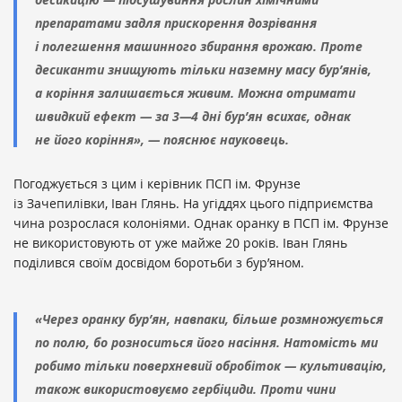
препаратами задля прискорення дозрівання
і полегшення машинного збирання врожаю. Проте
десиканти знищують тільки наземну масу бур’янів,
а коріння залишається живим. Можна отримати
швидкий ефект — за 3—4 дні бур’ян всихає, однак
не його коріння», — пояснює науковець.
Погоджується з цим і керівник ПСП ім. Фрунзе
із Зачепилівки, Іван Глянь. На угіддях цього підприємства
чина розрослася колоніями. Однак оранку в ПСП ім. Фрунзе
не використовують от уже майже 20 років. Іван Глянь
поділився своїм досвідом боротьби з бур’яном.
«Через оранку бур’ян, навпаки, більше розмножується
по полю, бо розноситься його насіння. Натомість ми
робимо тільки поверхневий обробіток — культивацію,
також використовуємо гербіциди. Проти чини