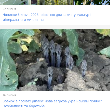
22 липня
Новинки Ukravit 2026: рішення для захисту культур і
мінерального живлення
16 липня
Вовчок в посівах ріпаку: нова загроза українським полям?
Особливості та боротьба