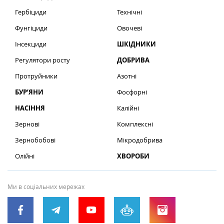
Гербіциди
Технічні
Фунгіциди
Овочеві
Інсекциди
ШКІДНИКИ
Регулятори росту
ДОБРИВА
Протруйники
Азотні
БУР’ЯНИ
Фосфорні
НАСІННЯ
Калійні
Зернові
Комплексні
Зернобобові
Мікродобрива
Олійні
ХВОРОБИ
Ми в соціальних мережах