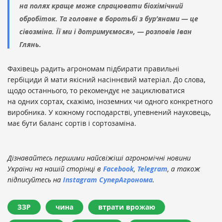
на полях краще може спрацювати біохімічний
обробіток. Та головне в боротьбі з бур’янами — це
сівозміна. Її ми і дотримуємося», — розповів Іван
Глянь.
Фахівець радить агрономам підбирати правильні
гербіциди й мати якісний насіннєвий матеріал. До слова,
щодо останнього, то рекомендує не зациклюватися
на одних сортах, скажімо, іноземних чи одного конкретного
виробника. У кожному господарстві, упевнений науковець,
має бути баланс сортів і сортозаміна.
Дізнавайтесь першими найсвіжіші агрономічні новини
України на нашій сторінці в
Facebook
,
Telegram
, а також
підписуйтесь на
Instagram СуперАгронома
.
ЗЗР
чина
втрати врожаю