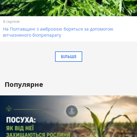
8 серпня
На Полтавщині з амброзією боряться за допомогою
вітчизняного біопрепарату
БІЛЬШЕ
Популярне