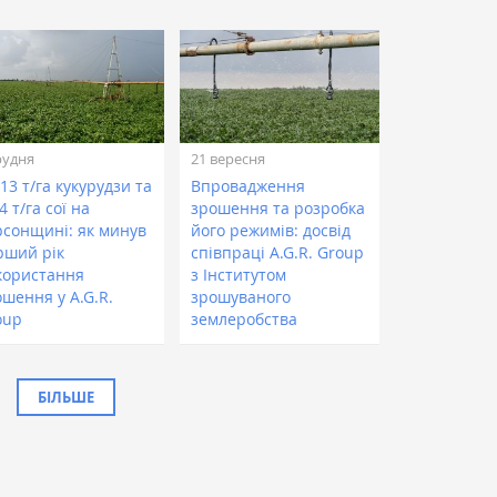
рудня
21 вересня
13 т/га кукурудзи та
Впровадження
4 т/га сої на
зрошення та розробка
рсонщині: як минув
його режимів: досвід
рший рік
співпраці A.G.R. Group
користання
з Інститутом
шення у A.G.R.
зрошуваного
oup
землеробства
БІЛЬШЕ