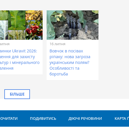
липня
16 липня
инки Ukravit 2026:
Вовчок в посівах
шення для захисту
ріпаку: нова загроза
ьтур і мінерального
українським полям?
влення
Особливості та
боротьба
БІЛЬШЕ
ОЧИТАТИ
ПОДИВИТИСЬ
ДІЮЧІ РЕЧОВИНИ
КАРТА 