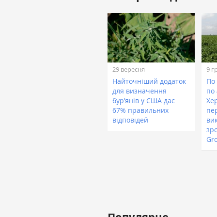
29 вересня
9 г
Найточніший додаток
По 
для визначення
по 
бур’янів у США дає
Хе
67% правильних
пе
відповідей
ви
зро
Gr
Популярне