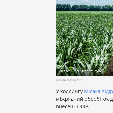
Фото: SuperAgronom.com
Посіви кукурудзи
У холдингу
Місака Хіді
міжрядний обробіток дл
внесенні ЗЗР.