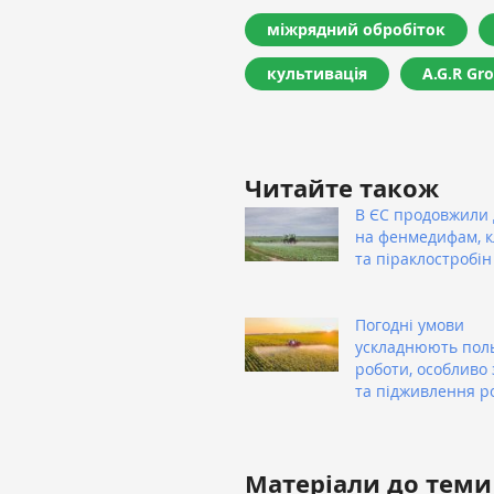
міжрядний обробіток
культивація
A.G.R Gr
Читайте також
В ЄС продовжили 
на фенмедифам, 
та піраклостробін
Погодні умови
ускладнюють пол
роботи, особливо 
та підживлення р
Матеріали до теми