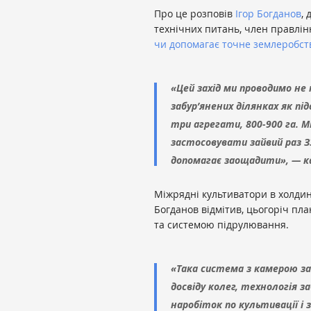
Про це розповів
Ігор Богданов
,
технічних питань, член правлінн
чи допомагає точне землеробст
«Цей захід ми проводимо не 
забур’янених ділянках як пі
три агрегати, 800-900 га. 
застосовувати зайвий раз З
допомагає заощадити», — ка
Міжрядні культиватори в холдин
Богданов відмітив, цьогоріч пл
та системою підрулювання.
«Така система з камерою зап
досвіду колег, технологія 
наробіток по культивації і