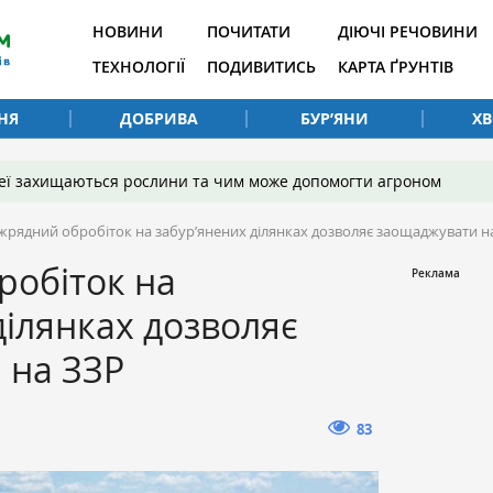
НОВИНИ
ПОЧИТАТИ
ДІЮЧІ РЕЧОВИНИ
ТЕХНОЛОГІЇ
ПОДИВИТИСЬ
КАРТА ҐРУНТІВ
НЯ
ДОБРИВА
БУР’ЯНИ
Х
 неї захищаються рослини та чим може допомогти агроном
жрядний обробіток на забур’янених ділянках дозволяє заощаджувати н
робіток на
ділянках дозволяє
 на ЗЗР
83