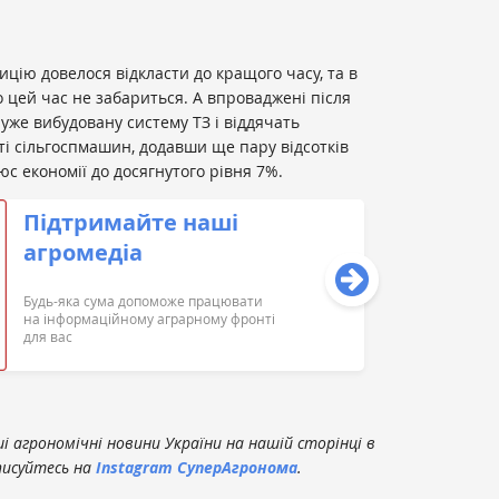
тицію довелося відкласти до кращого часу, та в
о цей час не забариться. А впроваджені після
уже вибудовану систему ТЗ і віддячать
і сільгоспмашин, додавши ще пару відсотків
с економії до досягнутого рівня 7%.
Підтримайте наші
агромедіа
Будь-яка сума допоможе працювати
на інформаційному аграрному фронті
для вас
 агрономічні новини України на нашій сторінці в
писуйтесь на
Instagram СуперАгронома
.