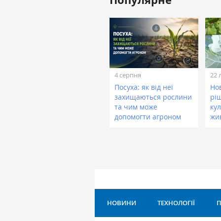
4 серпня
22 
Посуха: як від неї
Нов
захищаються рослини
рі
та чим може
кул
допомогти агроном
жи
НОВИНИ
ТЕХНОЛОГІЇ
П