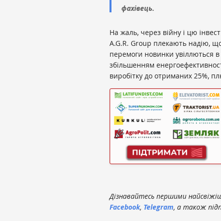
фахівець.
На жаль, через війну і цю інвес
A.G.R. Group плекають надію, щ
перемоги новинки увіллються в 
збільшенням енергоефективност
виробітку до отриманих 25%, плю
Дізнавайтесь першими найсвіжіші
Facebook
,
Telegram
, а також під