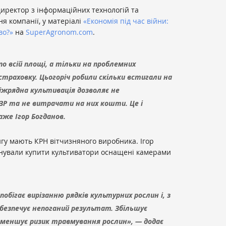
 директор з інформаційних технологій та
я компанії, у матеріалі
«Економія під час війни:
во?»
на
SuperAgronom.com
.
по всій площі, а тільки на проблемних
дстраховку. Цьогоріч робили скільки встигали на
Міжрядна культивація дозволяє не
ЗР та не витрачати на них кошти. Це і
же Ігор Богданов.
гу мають КРН вітчизняного виробника. Ігор
анували купити культиватори оснащені камерами
обігає вирізанню рядків культурних рослин і, з
забезпечує непоганий результат. Збільшує
 зменшує ризик травмування рослин», — додає