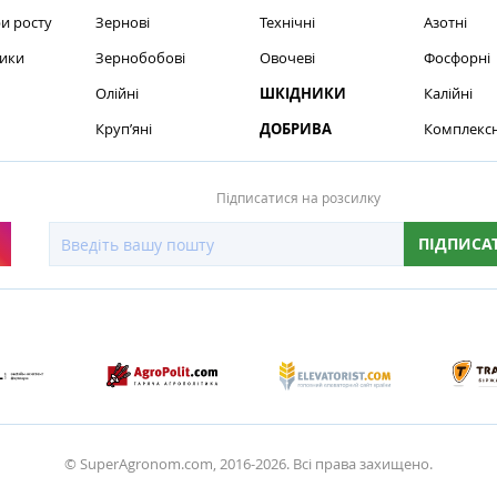
и росту
Зернові
Технічні
Азотні
ики
Зернобобові
Овочеві
Фосфорні
Олійні
ШКІДНИКИ
Калійні
Круп’яні
ДОБРИВА
Комплексн
Підписатися на розсилку
ПІДПИСА
© SuperAgronom.com, 2016-2026. Всі права захищено.