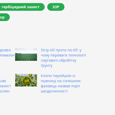
гербіцидний захист
ЗЗР
oup
дозвіл
Strip-till проти no-till: у
кломазон
чому переваги технології
смугового обробітку
ґрунту
Клопи перейшли із
ьові
пшениці на соняшник:
захист
фахівець назвав поріг
ослин
шкодочинності