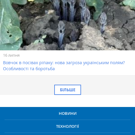
16 липня
Вовчок в посівах ріпаку: нова загроза українським полям?
Особливості та боротьба
БІЛЬШЕ
НОВИНИ
ТЕХНОЛОГІЇ