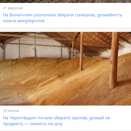
21 вересня
На Вінниччині розпочали збирати соняшник, урожайність
нижча минулорічної
29 липня
На Чернігівщині почали збирати зернові, урожай не
продають — чекають на ціну