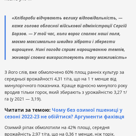
«Хлібороби відчувають велику відповідальність, —
каже голова обласної військової адміністрації Сергій
Борзов. — У той час, коли ворог спалює наші поля,
маємо максимально швидко зібрати і зберегти
вирощене. Нині погода сприяє нарощуванню темпів,
жниварі сповна використовують таку можливість»
З його слів, вже обмолочено 60% площ ранніх культур за
середньої врожайності 4,31 т/га, що на 1 т менше від
минулорічного показника. Краще відносно минулого року
вродив тільки горох, який збирають з урожайністю 3,27 т/
га (у 2021 — 3,19).
Читати за темою:
Чому без озимої пшениці у
сезоні 2022-23 не обійтися? Аргументи фахівця
Озимий ріпак обмолотили на 42% площі, середня
врожайність 2,97 т/га, що на 0,36 т менше, ніж торік.