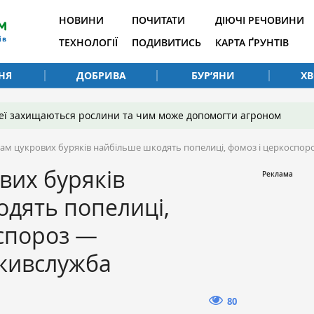
НОВИНИ
ПОЧИТАТИ
ДІЮЧІ РЕЧОВИНИ
ТЕХНОЛОГІЇ
ПОДИВИТИСЬ
КАРТА ҐРУНТІВ
НЯ
ДОБРИВА
БУР’ЯНИ
Х
 неї захищаються рослини та чим може допомогти агроном
вам цукрових буряків найбільше шкодять попелиці, фомоз і церкосп
вих буряків
дять попелиці,
спороз —
живслужба
80