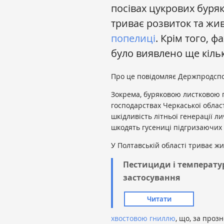
посівах цукрових буряк
триває розвиток та ж
попелиці
. Крім того,
було виявлено ще кільк
Про це повідомляє Держпродсп
Зокрема, буряковою листковою п
господарствах Черкаської облас
шкідливість літньої генерації 
шкодять гусениці підгризаючих
У Полтавській області триває 
Пестициди і температур
застосування
Читати
хвостовою гниллю
, що, за про