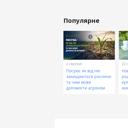
Популярне
4 серпня
22 
Посуха: як від неї
Нов
захищаються рослини
рі
та чим може
кул
допомогти агроном
жи