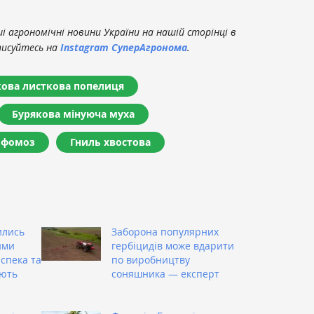
 агрономічні новини України на нашій сторінці в
писуйтесь на
Instagram СуперАгронома
.
кова листкова попелиця
Бурякова мінуюча муха
фомоз
Гниль хвостова
ились
Заборона популярних
ими
гербіцидів може вдарити
 спека та
по виробництву
ують
соняшника — експерт