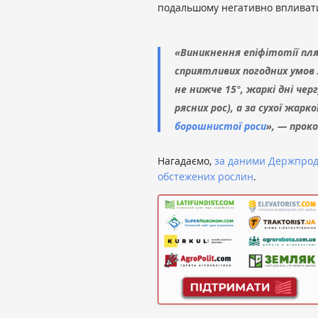
подальшому негативно впливати
«Виникнення епіфітотії пл
сприятливих погодних умов 
не нижче 15°, жаркі дні че
рясних рос), а за сухої жар
борошнистої роси
», — прок
Нагадаємо,
за даними Держпродс
обстежених рослин
.