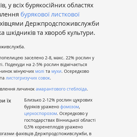
ів, у всіх бурякосійних областях
ивлення
бурякової листкової
 фахівцями Держпродспоживслужби
а шкідників та хвороб культури.
оживслужба.
опелицею заселено 2-8, макс. 22% рослин у
ті. Подекуди на 2-5% рослин відмічається
личинок мінуючих
молі
та
мухи
. Осередково
 та
листогризучих совок
.
живлення личинок
амарантового стеблоїда
.
Близько 2-12% рослин цукрових
и їх
буряків уражено
фомозом
,
церкоспорозом
. Осередково у
господарствах Вінницької області
0,5% коренеплодів уражено
зногазми фахівців Держпродспоживслужби, в