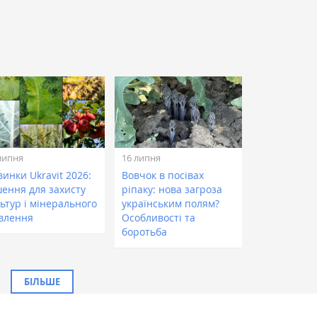
липня
16 липня
инки Ukravit 2026:
Вовчок в посівах
шення для захисту
ріпаку: нова загроза
ьтур і мінерального
українським полям?
влення
Особливості та
боротьба
БІЛЬШЕ