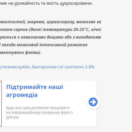
ме на урожайність та якість цукросировини.
ямистостей, зокрема, церкоспорозу, можливе за
липня-серпня (денні температури 20-25°С, нічні
ргуються з невеликими дощами або з випаданням
кої погоди можливий інтенсивний розвиток
оментували фахівці.
поживслужби, бактеріозом сої охоплено 2-8%
Підтримайте наші
агромедіа
Будь-яка сума допоможе працювати
на інформаційному аграрному фронті
для вас