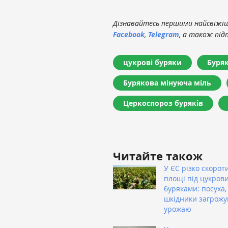
Дізнавайтесь першими найсвіжіші
Facebook
,
Telegram
, а також під
цукрові буряки
Буря
Бурякова мінуюча міль
Церкоспороз буряків
Читайте також
У ЄС різко скорот
площі під цукров
буряками: посуха,
шкідники загрож
урожаю