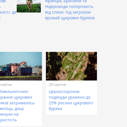
ові
Франція, Британія та
ь
Нідерланди потерпають
ості: де
від спеки: під загрозою
а
врожай цукрових буряків
жовтня
29 серпня
 Хмельниччині
Церкоспорозом
ирання цукрових
подекуди уражено до
ряків затрималось
25% рослин цукрового
місяць, дощі
буряка
линули на
кристість