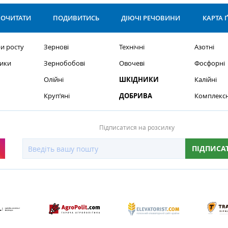
ОЧИТАТИ
ПОДИВИТИСЬ
ДІЮЧІ РЕЧОВИНИ
КАРТА 
и росту
Зернові
Технічні
Азотні
ики
Зернобобові
Овочеві
Фосфорні
Олійні
ШКІДНИКИ
Калійні
Круп’яні
ДОБРИВА
Комплексн
Підписатися на розсилку
ПІДПИСА