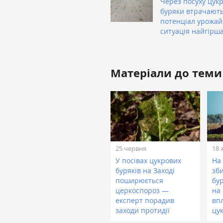
Через посуху цукр
буряки втрачают
потенціал урожайн
ситуація найгірш
Матеріали до теми
25 червня
18 
У посівах цукрових
На
буряків на Заході
зб
поширюється
бу
церкоспороз —
на 
експерт порадив
вп
заходи протидії
цу