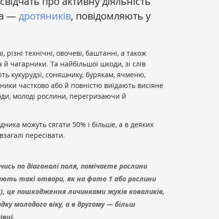
 свідчать про активну діяльність
ка —
дротяників
, повідомляють у
різні технічні, овочеві, баштанні, а також
а й чагарники. Та найбільшої шкоди, зі слів
ть кукурудзі, соняшнику, бурякам, ячменю,
яники частково або й повністю виїдають висіяне
ходи, молоді рослини, перегризаючи й
дника можуть сягати 50% і більше, а в деяких
взагалі пересівати.
чись по діагоналі поля, помічаєте рослини
мають такі отвори, як на фото 1 або рослини
), це пошкодження личинками жуків коваликів,
ку молодого віку, а в другому — більш
вці.