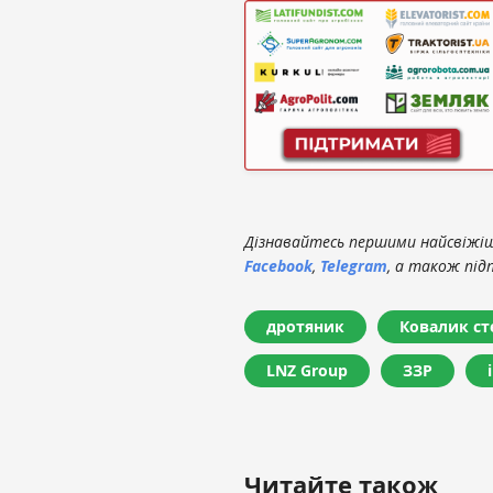
Дізнавайтесь першими найсвіжіші
Facebook
,
Telegram
, а також під
дротяник
Ковалик с
LNZ Group
ЗЗР
Читайте також