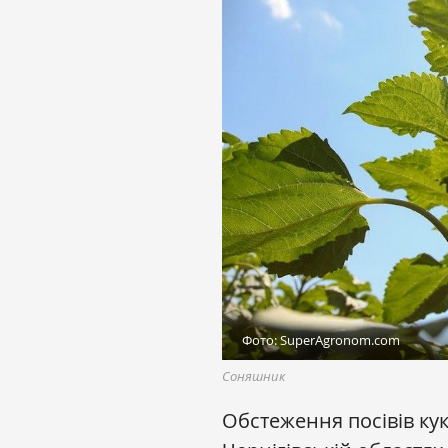
Фото: SuperAgronom.com
Соняшник
Обстеження посівів кук