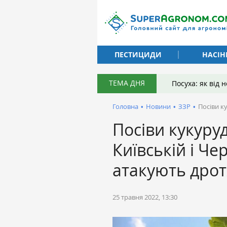
ПЕСТИЦИДИ
НАСІН
ТЕМА ДНЯ
Посуха: як від
Головна
•
Новини
•
ЗЗР
•
Посіви к
Посіви кукуру
Київській і Чер
атакують дро
25 травня 2022, 13:30