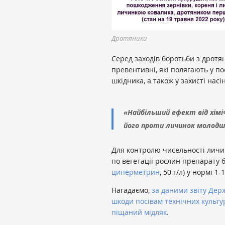
Дротяники
Серед заходів боротьби з дротя
превентивні, які полягають у по
шкідника, а також у захисті нас
«Найбільший ефект від хім
його проти личинок молодш
Для контролю чисельності личи
по вегетації рослин препарату
циперметрин
, 50 г/л) у нормі 1-1
Нагадаємо,
за даними звіту Дер
шкоди посівам технічних культур
піщаний мідляк
.