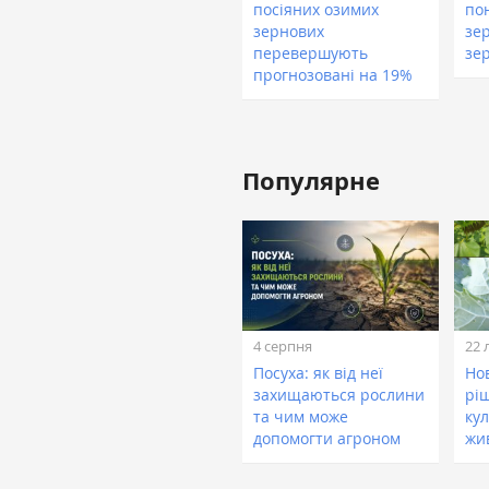
посіяних озимих
по
зернових
зе
перевершують
зе
прогнозовані на 19%
Популярне
4 серпня
22 
Посуха: як від неї
Нов
захищаються рослини
рі
та чим може
кул
допомогти агроном
жи