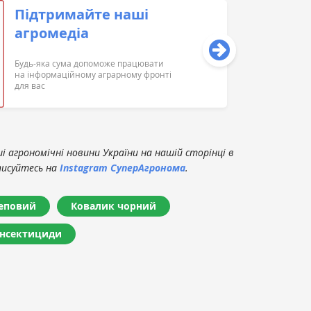
Підтримайте наші
агромедіа
Будь-яка сума допоможе працювати
на інформаційному аграрному фронті
для вас
 агрономічні новини України на нашій сторінці в
писуйтесь на
Instagram СуперАгронома
.
теповий
Ковалик чорний
інсектициди