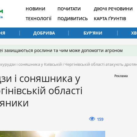
НОВИНИ
ПОЧИТАТИ
ДІЮЧІ РЕЧОВИНИ
ТЕХНОЛОГІЇ
ПОДИВИТИСЬ
КАРТА ҐРУНТІВ
НЯ
ДОБРИВА
БУР’ЯНИ
Х
 неї захищаються рослини та чим може допомогти агроном
укурудзи і соняшника у Київській і Чергінівській області атакують дрот
дзи і соняшника у
гінівській області
тяники
159