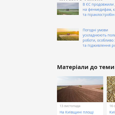
В ЄС продовжили 
на фенмедифам, 
та піраклостробін
Погодні умови
ускладнюють пол
роботи, особливо 
та підживлення р
Матеріали до теми
13 листопада
16 
На Київщині площі
Ки