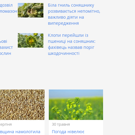
дозвіл
Біла гниль соняшнику
кломазон
розвивається непомітно,
важливо діяти на
випередження
Клопи перейшли із
ьові
пшениці на соняшник:
захист
фахівець назвав поріг
ослин
шкодочинності
серпня
30 травня
ївщина намолотила
Погода нівелює