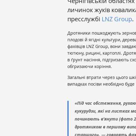
Чернігівській областях
личинок жуків ковали
пресслужбі
LNZ Group
.
Дротяники пошкоджують зернові, 
плодові й ягідні культури, дерев
фахівців LNZ Group, вони завдаю
тютюну, рицині, картоплі. Дрот
в ґрунт насіння, підгризають с
обгризаючи коріння.
Загальні втрати через цього шкі
випадках посіви необхідно буде 
«Під час обстеження, рухаю
кукурудзи, які на листках 
починають в’янути (фото 2
дротяником в першому випад
старшого», — говорять фахі