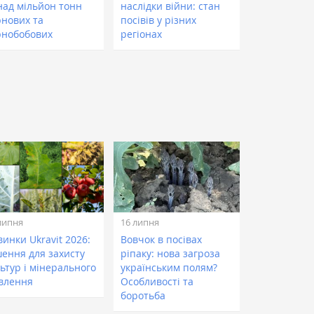
над мільйон тонн
наслідки війни: стан
рнових та
посівів у різних
рнобобових
регіонах
липня
16 липня
инки Ukravit 2026:
Вовчок в посівах
шення для захисту
ріпаку: нова загроза
ьтур і мінерального
українським полям?
влення
Особливості та
боротьба