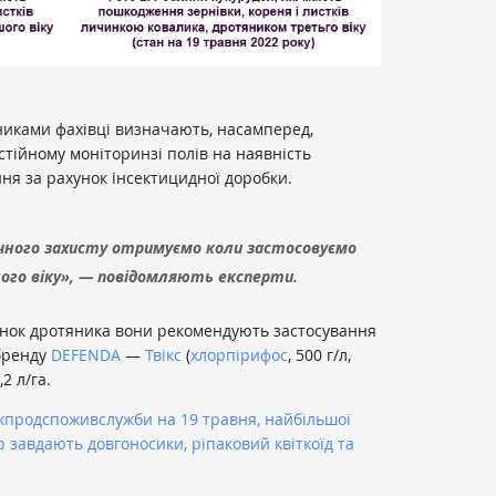
никами фахівці визначають, насамперед,
стійному моніторинзі полів на наявність
іння за рахунок інсектицидної доробки.
ічного захисту отримуємо коли застосовуємо
ого віку», — повідомляють експерти.
нок дротяника вони рекомендують застосування
 бренду
DEFENDA
—
Твікс
(
хлорпірифос
, 500 г/л,
,2 л/га.
жпродспоживслужби на 19 травня, найбільшої
 завдають довгоносики, ріпаковий квіткоїд та