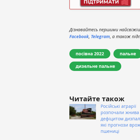
Дізнавайтесь першими найсвіжіші
Facebook
,
Telegram
, а також під
посівна 2022
пальне
дизельне пальне
Читайте також
Російські аграрії
розпочали жнива
дефіцитом дизпал
які прогнози вро
пшениці