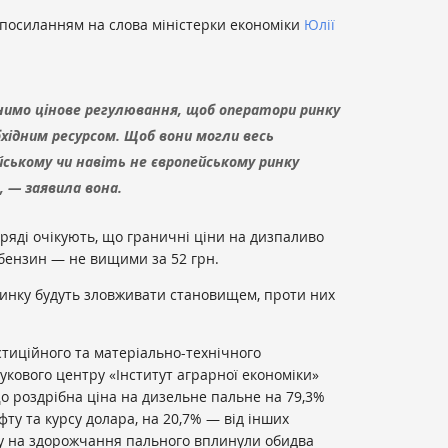
посиланням на слова міністерки економіки
Юлії
нимо цінове регулювання, щоб оператори ринку
хідним ресурсом. Щоб вони могли весь
йському чи навіть не європейському ринку
 — заявила вона.
ряді очікують, що граничні ціни на дизпаливо
 бензин — не вищими за 52 грн.
ринку будуть зловживати становищем, проти них
стиційного та матеріально-технічного
кового центру «Інститут аграрної економіки»
о роздрібна ціна на дизельне пальне на 79,3%
фту та курсу долара, на 20,7% — від інших
року на здорожчання пального вплинули обидва