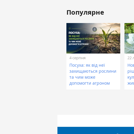
Популярне
4 серпня
22 
Посуха: як від неї
Нов
захищаються рослини
рі
та чим може
кул
допомогти агроном
жи