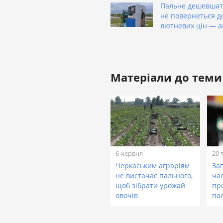
Пальне дешевшат
не повернеться д
лютневих цін — а
Матеріали до теми
6 червня
20 
Черкаським аграріям
За
не вистачає пального,
ча
щоб зібрати урожай
пр
овочів
па