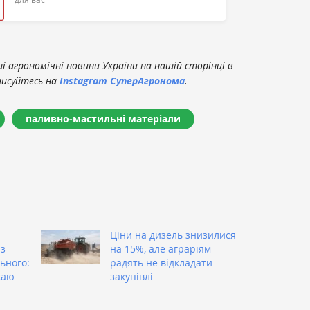
 агрономічні новини України на нашій сторінці в
писуйтесь на
Instagram СуперАгронома
.
паливно-мастильні матеріали
Ціни на дизель знизилися
 з
на 15%, але аграріям
ьного:
радять не відкладати
жаю
закупівлі