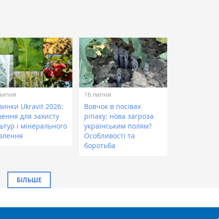
липня
16 липня
инки Ukravit 2026:
Вовчок в посівах
шення для захисту
ріпаку: нова загроза
ьтур і мінерального
українським полям?
влення
Особливості та
боротьба
БІЛЬШЕ