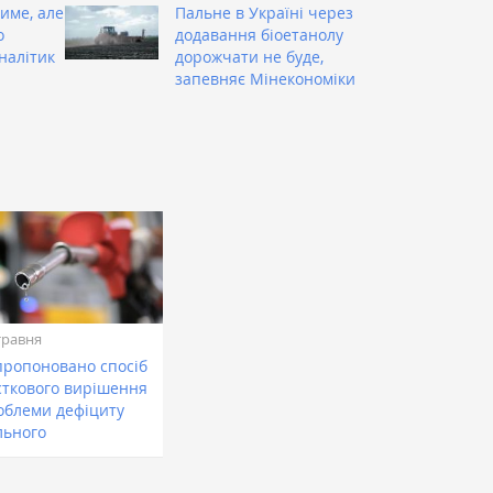
име, але
Пальне в Україні через
о
додавання біоетанолу
налітик
дорожчати не буде,
запевняє Мінекономіки
травня
пропоновано спосіб
сткового вирішення
облеми дефіциту
льного