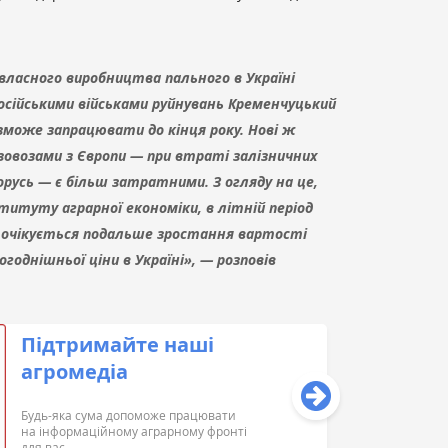
власного виробництва пального в Україні
російськими військами руйнувань Кременчуцький
може запрацювати до кінця року. Нові ж
зовозами з Європи — при втраті залізничних
орусь — є більш затратними. З огляду на це,
титуту аграрної економіки, в літній період
 очікується подальше зростання вартості
огоднішньої ціни в Україні», — розповів
Підтримайте наші
агромедіа
Будь-яка сума допоможе працювати
на інформаційному аграрному фронті
для вас