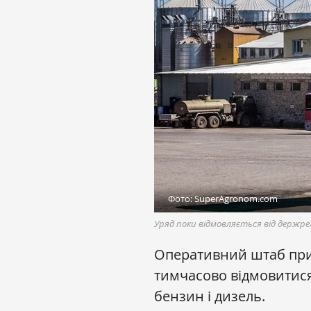
Фото: SuperAgronom.com
Уряд поки відмовляється від держре
Оперативний штаб при 
тимчасово відмовитися
бензин і дизель.