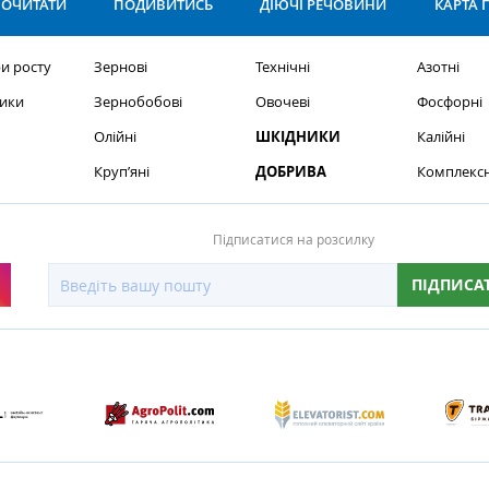
ОЧИТАТИ
ПОДИВИТИСЬ
ДІЮЧІ РЕЧОВИНИ
КАРТА 
и росту
Зернові
Технічні
Азотні
ики
Зернобобові
Овочеві
Фосфорні
Олійні
ШКІДНИКИ
Калійні
Круп’яні
ДОБРИВА
Комплексн
Підписатися на розсилку
ПІДПИСА