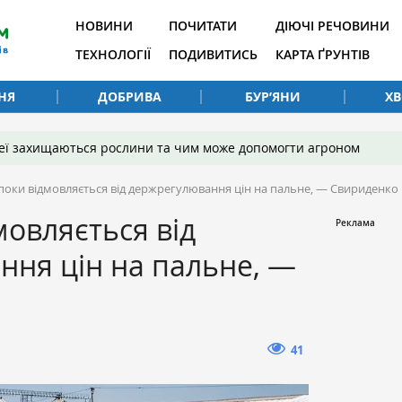
НОВИНИ
ПОЧИТАТИ
ДІЮЧІ РЕЧОВИНИ
ТЕХНОЛОГІЇ
ПОДИВИТИСЬ
КАРТА ҐРУНТІВ
НЯ
ДОБРИВА
БУР’ЯНИ
Х
 неї захищаються рослини та чим може допомогти агроном
поки відмовляється від держрегулювання цін на пальне, — Свириденко
мовляється від
ня цін на пальне, —
41