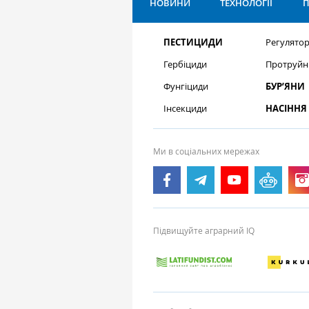
НОВИНИ
ТЕХНОЛОГІЇ
П
ПЕСТИЦИДИ
Регулятор
Гербіциди
Протруйн
Фунгіциди
БУР’ЯНИ
Інсекциди
НАСІННЯ
Ми в соціальних мережах
Підвищуйте аграрний IQ