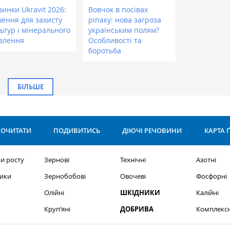
инки Ukravit 2026:
Вовчок в посівах
шення для захисту
ріпаку: нова загроза
ьтур і мінерального
українським полям?
влення
Особливості та
боротьба
БІЛЬШЕ
ОЧИТАТИ
ПОДИВИТИСЬ
ДІЮЧІ РЕЧОВИНИ
КАРТА 
и росту
Зернові
Технічні
Азотні
ики
Зернобобові
Овочеві
Фосфорні
Олійні
ШКІДНИКИ
Калійні
Круп’яні
ДОБРИВА
Комплексн