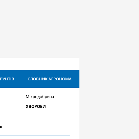
ҐРУНТІВ
СЛОВНИК АГРОНОМА
Мікродобрива
ХВОРОБИ
і