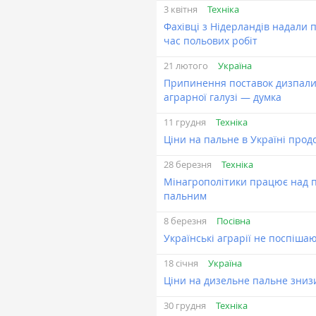
Техніка
3 квітня
Фахівці з Нідерландів надали 
час польових робіт
Україна
21 лютого
Припинення поставок дизпали
аграрної галузі — думка
Техніка
11 грудня
Ціни на пальне в Україні про
Техніка
28 березня
Мінагрополітики працює над 
пальним
Посівна
8 березня
Українські аграрії не поспіша
Україна
18 січня
Ціни на дизельне пальне зниз
Техніка
30 грудня