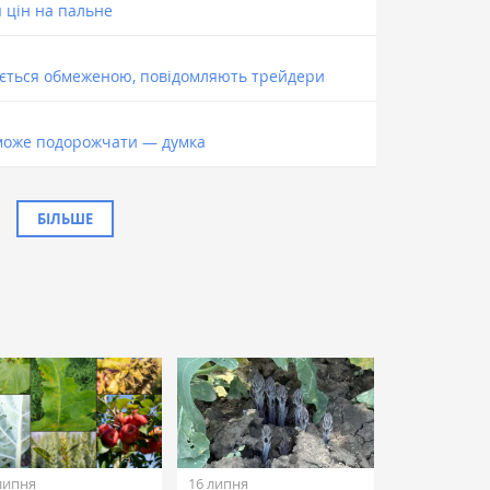
 цін на пальне
ється обмеженою, повідомляють трейдери
 може подорожчати — думка
БІЛЬШЕ
липня
16 липня