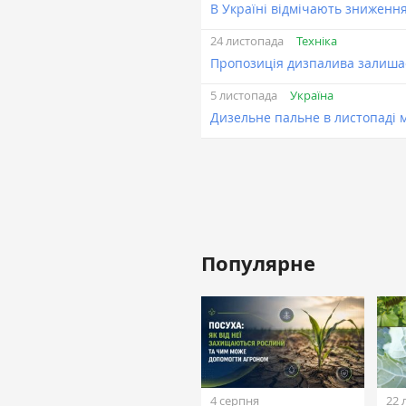
В Україні відмічають зниження
Техніка
24 листопада
Пропозиція дизпалива залиша
Україна
5 листопада
Дизельне пальне в листопаді
Популярне
4 серпня
22 