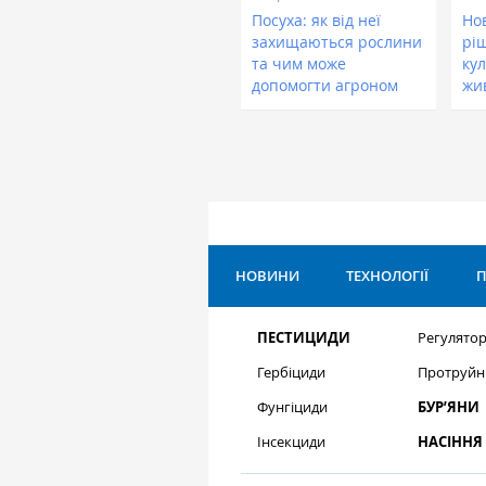
Посуха: як від неї
Нов
захищаються рослини
рі
та чим може
кул
допомогти агроном
жи
НОВИНИ
ТЕХНОЛОГІЇ
П
ПЕСТИЦИДИ
Регулятор
Гербіциди
Протруйн
Фунгіциди
БУР’ЯНИ
Інсекциди
НАСІННЯ