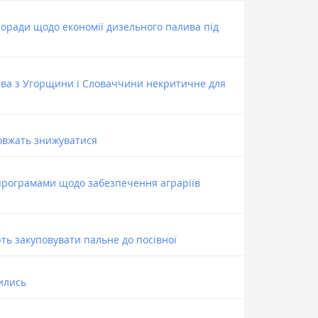
поради щодо економії дизельного палива під
ва з Угорщини і Словаччини некритичне для
довжать знижуватися
програмами щодо забезпечення аграріїв
ють закуповувати пальне до посівної
ились