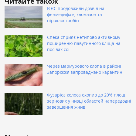
Читайте також
В ЄС продовжили дозвіл на
фенмедифам, кломазон та
піраклостробін
Спека сприяє нетипово активному
поширенню павутинного кліща на
посівах сої
Через мармурового клопа в районі
Запоріжжя запроваджено карантин
Фузаріоз колоса охопив до 20% площ
зернових у низці областей напередодні
завершення жнив