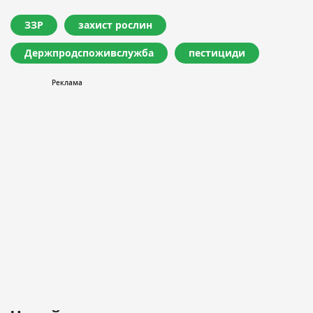
ЗЗР
захист рослин
Держпродспоживслужба
пестициди