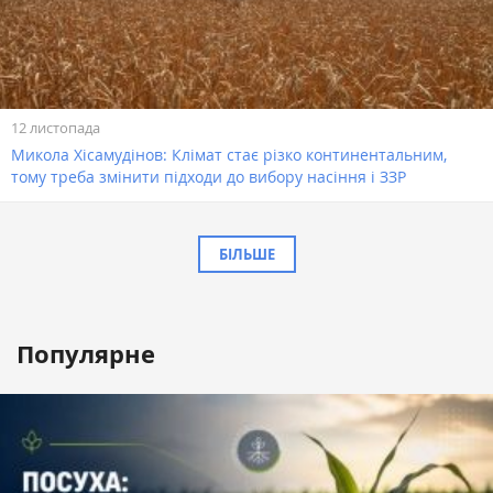
12 листопада
Микола Хісамудінов: Клімат стає різко континентальним,
тому треба змінити підходи до вибору насіння і ЗЗР
БІЛЬШЕ
Популярне