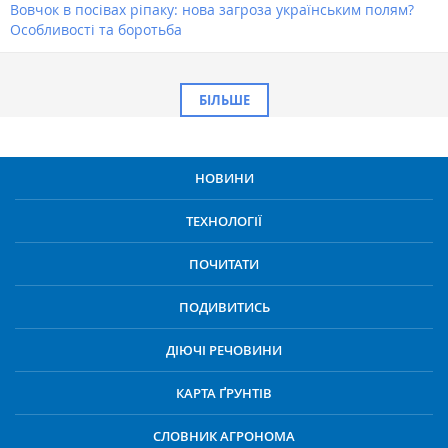
Вовчок в посівах ріпаку: нова загроза українським полям?
Особливості та боротьба
БІЛЬШЕ
НОВИНИ
ТЕХНОЛОГІЇ
ПОЧИТАТИ
ПОДИВИТИСЬ
ДІЮЧІ РЕЧОВИНИ
КАРТА ҐРУНТІВ
СЛОВНИК АГРОНОМА