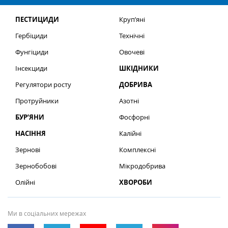
ПЕСТИЦИДИ
Круп’яні
Гербіциди
Технічні
Фунгіциди
Овочеві
Інсекциди
ШКІДНИКИ
Регулятори росту
ДОБРИВА
Протруйники
Азотні
БУР’ЯНИ
Фосфорні
НАСІННЯ
Калійні
Зернові
Комплексні
Зернобобові
Мікродобрива
Олійні
ХВОРОБИ
Ми в соціальних мережах