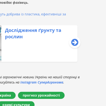
повідає фахівець.
уть добрива із пластика, ефективніші за
Дослідження ґрунту та
рослин
 агрономічні новини України на нашій сторінці в
писуйтесь на
Instagram СуперАгронома
.
країна
прогноз урожайності
озимі культури