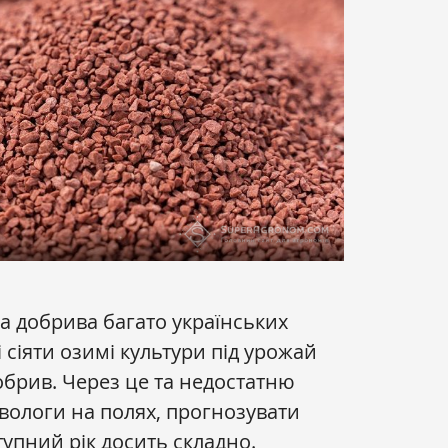
на добрива багато українських
 сіяти озимі культури під урожай
обрив. Через це та недостатню
 вологи на полях, прогнозувати
упний рік досить складно.