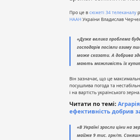
Про це в
сюжеті 34 телеканалу
р
НААН
України Владислав Черче
«Дуже велика проблема буд
господарів посіяли озиму пш
може сказати. А добрива здо
мають можливість їх купит
Він зазначає, що це максимальні
посушлива погода та нестабільн
і на вартість українського зерн
Читати по темі:
Аграрі
ефективність добрив з
«В Україні зросли ціни на з
майже 9 тис. грн/т. Соняшн