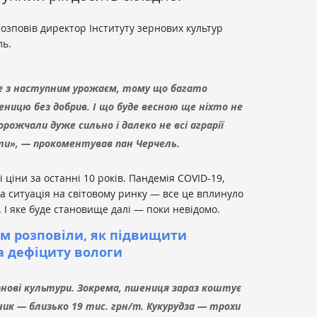
озповів директор Інституту зернових культур
ль.
е з наступним урожаєм, тому що багато
еницю без добрив. І що буде весною ще ніхто не
рожчали дуже сильно і далеко не всі аграрії
и», — прокоментував пан Черчель.
 ціни за останні 10 років. Пандемія COVID-19,
а ситуація на світовому ринку — все це вплинуло
а. І яке буде становище далі — поки невідомо.
ям розповіли, як підвищити
а дефіциту вологи
ернові культури. Зокрема, пшениця зараз коштує
ик — близько 19 тис. грн/т. Кукурудза — трохи