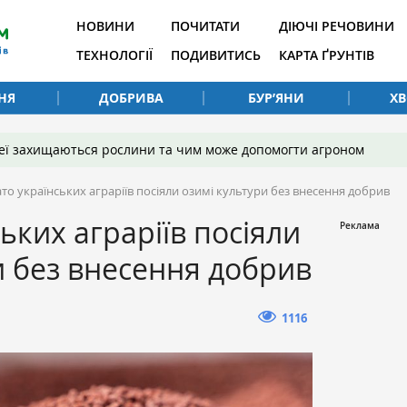
НОВИНИ
ПОЧИТАТИ
ДІЮЧІ РЕЧОВИНИ
ТЕХНОЛОГІЇ
ПОДИВИТИСЬ
КАРТА ҐРУНТІВ
НЯ
ДОБРИВА
БУР’ЯНИ
Х
 неї захищаються рослини та чим може допомогти агроном
то українських аграріїв посіяли озимі культури без внесення добрив
ьких аграріїв посіяли
и без внесення добрив
1116