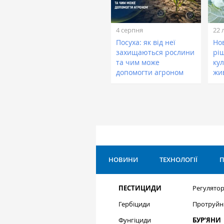
4 серпня
22 
Посуха: як від неї
Нов
захищаються рослини
рі
та чим може
кул
допомогти агроном
жи
НОВИНИ
ТЕХНОЛОГІЇ
П
ПЕСТИЦИДИ
Регулятор
Гербіциди
Протруйн
Фунгіциди
БУР’ЯНИ