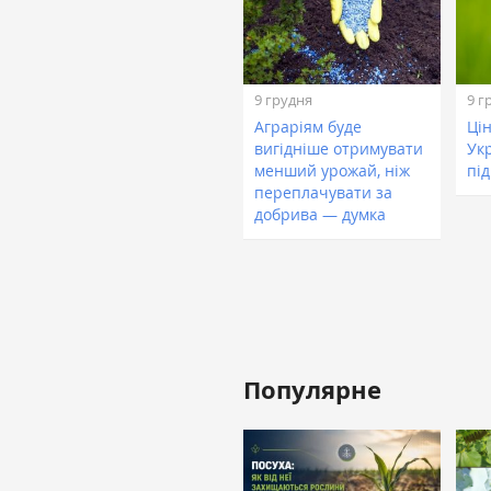
9 грудня
9 г
Аграріям буде
Цін
вигідніше отримувати
Укр
менший урожай, ніж
пі
переплачувати за
добрива — думка
Популярне