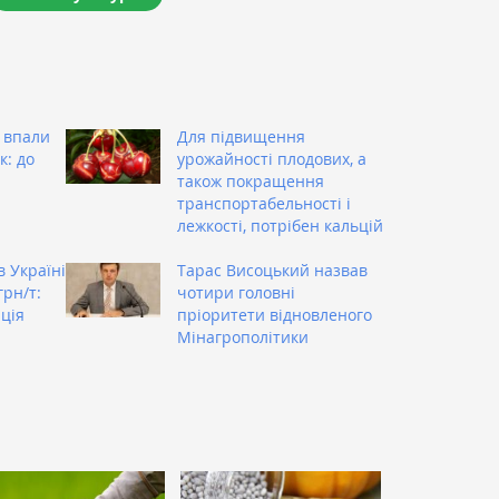
 впали
Для підвищення
к: до
урожайності плодових, а
також покращення
транспортабельності і
лежкості, потрібен кальцій
в Україні
Тарас Висоцький назвав
грн/т:
чотири головні
ція
пріоритети відновленого
Мінагрополітики