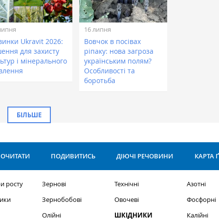
липня
16 липня
инки Ukravit 2026:
Вовчок в посівах
шення для захисту
ріпаку: нова загроза
ьтур і мінерального
українським полям?
влення
Особливості та
боротьба
БІЛЬШЕ
ОЧИТАТИ
ПОДИВИТИСЬ
ДІЮЧІ РЕЧОВИНИ
КАРТА 
и росту
Зернові
Технічні
Азотні
ики
Зернобобові
Овочеві
Фосфорні
Олійні
ШКІДНИКИ
Калійні