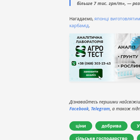
більше 7 тис. грн/т», — роз
Нагадаємо,
японці виготовлятим
карбамід
.
Дізнавайтесь першими найсвіжіші
Facebook
,
Telegram
, а також під
ціни
добрива
У
сільське господарство