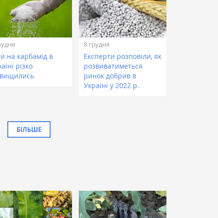
рудня
8 грудня
и на карбамід в
Експерти розповіли, як
аїні різко
розвиватиметься
двищились
ринок добрив в
Україні у 2022 р.
БІЛЬШЕ