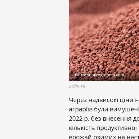
Фото: SuperAgronom.com
Добрива
Через надвисокі ціни 
аграріїв були вимушені
2022 р. без внесення д
кількість продуктивної
врожай озимих на наст