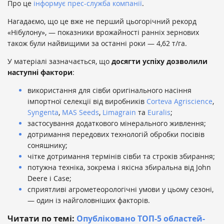
Про це
інформує прес-служба компанії
.
Нагадаємо, що це вже не перший цьогорічний рекорд
«Нібулону», — показники врожайності ранніх зернових
також були найвищими за останні роки — 4,62 т/га.
У матеріалі зазначається, що
досягти успіху дозволили
наступні фактори
:
використання для сівби оригінального насіння
імпортної селекції від виробників
Corteva Agriscience
,
Syngenta
,
MAS Seeds
,
Limagrain
та
Euralis
;
застосування додаткового мінерального живлення;
дотримання передових технологій обробки посівів
соняшнику;
чітке дотримання термінів сівби та строків збирання;
потужна техніка, зокрема і якісна збиральна від John
Deere і Case;
сприятливі агрометеорологічні умови у цьому сезоні,
— один із найголовніших факторів.
Читати по темі:
Опубліковано ТОП-5 областей-