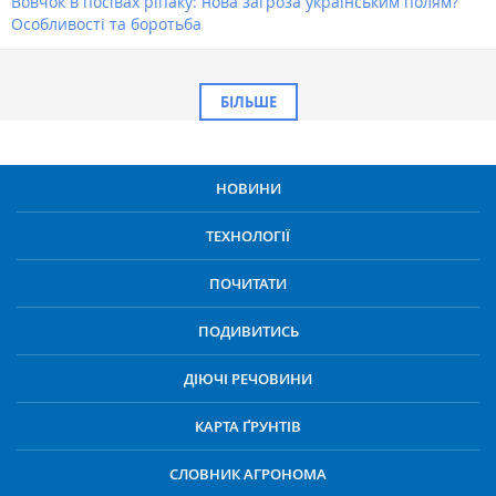
Вовчок в посівах ріпаку: нова загроза українським полям?
Особливості та боротьба
БІЛЬШЕ
НОВИНИ
ТЕХНОЛОГІЇ
ПОЧИТАТИ
ПОДИВИТИСЬ
ДІЮЧІ РЕЧОВИНИ
КАРТА ҐРУНТІВ
СЛОВНИК АГРОНОМА