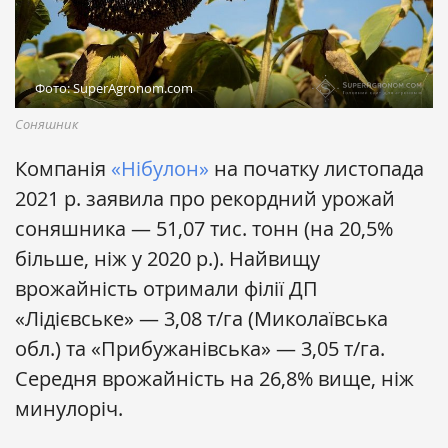
Фото: SuperAgronom.com
Соняшник
Компанія
«Нібулон»
на початку листопада
2021 р. заявила про рекордний урожай
соняшника — 51,07 тис. тонн (на 20,5%
більше, ніж у 2020 р.). Найвищу
врожайність отримали філії ДП
«Лідієвське» — 3,08 т/га (Миколаївська
обл.) та «Прибужанівська» — 3,05 т/га.
Середня врожайність на 26,8% вище, ніж
минулоріч.