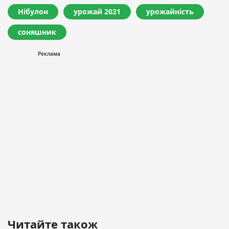
Нібулон
урожай 2021
урожайність
соняшник
Читайте також