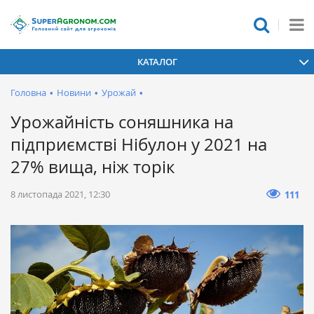
КАТАЛОГ
Головна
•
Новини
•
Урожай
•
Урожайність соняшника на
підприємстві Нібулон у 2021 на
27% вища, ніж торік
8 листопада 2021, 12:30
111