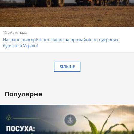
15 листопада
Названо цьогорічного лідера за врожайністю цукрових
буряків в Україні
БІЛЬШЕ
Популярне