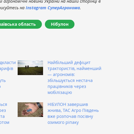
 агрономічні новини України на нашій сторінці в
писуйтесь на
Instagram СуперАгронома
.
аївська область
Нібулон
ідкласти
Найбільший дефіцит
арифів
трактористів, найменший
— агрономів:
уть
збільшується нестача
ю
працівників через
мобілізацію
ться
НІБУЛОН завершив
рез
жнива, ТАС Агро Південь
 та
вже розпочав посівну
ртом
озимого ріпаку