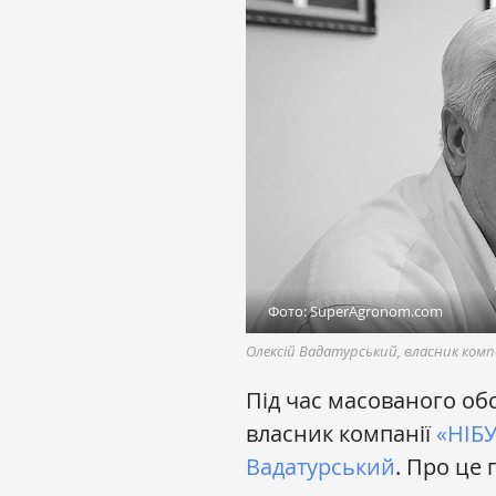
Фото: SuperAgronom.com
Олексій Вадатурський, власник компа
Під час масованого обс
власник компанії
«НІБ
Вадатурський
. Про це