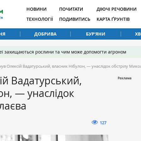
НОВИНИ
ПОЧИТАТИ
ДІЮЧІ РЕЧОВИНИ
ТЕХНОЛОГІЇ
ПОДИВИТИСЬ
КАРТА ҐРУНТІВ
НЯ
ДОБРИВА
БУР’ЯНИ
Х
 неї захищаються рослини та чим може допомогти агроном
нув Олексій Вадатурський, власник Нібулон, — унаслідок обстрілу Мико
ій Вадатурський,
он, — унаслідок
лаєва
127