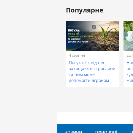
Популярне
4 серпня
22 
Посуха: як від неї
Нов
захищаються рослини
рі
та чим може
кул
допомогти агроном
жи
НОВИНИ
ТЕХНОЛОГІЇ
П