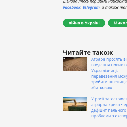
Дізнавайтесь першими найсвіжіші
Facebook
,
Telegram
, а також під
війна в Україні
Микол
Читайте також
Аграрії просять в
введення нових т
Укрзалізниці:
перевезення мож
зробити пшениц
збитковою
У росії загострює
аграрна криза че
дефіцит пального
проблеми з експо