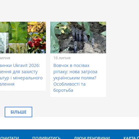
липня
16 липня
инки Ukravit 2026:
Вовчок в посівах
шення для захисту
ріпаку: нова загроза
ьтур і мінерального
українським полям?
влення
Особливості та
боротьба
БІЛЬШЕ
ОЧИТАТИ
ПОДИВИТИСЬ
ДІЮЧІ РЕЧОВИНИ
КАРТА 