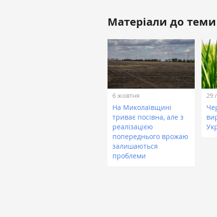
Матеріали до теми
6 жовтня
29 
На Миколаївщині
Че
триває посівна, але з
ви
реалізацією
Ук
попереднього врожаю
залишаються
проблеми