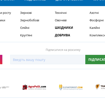
и росту
Зернові
Технічні
Азотні
ики
Зернобобові
Овочеві
Фосфорні
Олійні
ШКІДНИКИ
Калійні
Круп’яні
ДОБРИВА
Комплексн
Підписатися на розсилку
ПІДПИСА