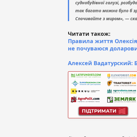
суднобудівної галузі, розбуд
так багато можна було б з
Спочивайте з миром», — ска
Читати також:
Правила життя Олексія
не почуваюся доларов
Алексей Вадатурский: Б