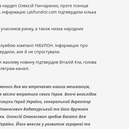
 нардеп Олексій Гончаренко, проте пізніше
, інформацію Latifundist.com підтвердили кілька
 учасників ринку, а також низка народних
есслужбою компанії НІБУЛОН. Інформацію про
ердили, але й не спростували.
и жахливу новину підтвердив Віталій Кім, голова
елеграм-каналі.
Кожного дня ми втрачаємо наших мешканців,
ше місто втратило свого Героя. Вночі внаслідок
гинули Герой України, генеральний директор
 Опанасович Вадатурський та його дружина
ка. Олексій Опанасович зробив багато для
країни. Його внесок у розвиток аграрної та