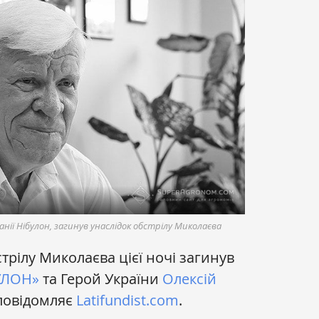
нії Нібулон, загинув унаслідок обстрілу Миколаєва
трілу Миколаєва цієї ночі загинув
УЛОН»
та Герой України
Олексій
 повідомляє
Latifundist.com
.