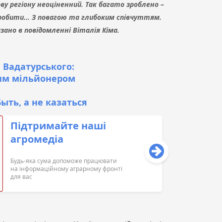
ову регіону неоціненний. Так багато зроблено –
робити… З повагою та глибоким співчуттям.
зано в повідомленні Віталія Кіма.
 Вадатурського:
им мільйонером
ыть, а не казаться
Підтримайте наші
агромедіа
Будь-яка сума допоможе працювати
на інформаційному аграрному фронті
для вас