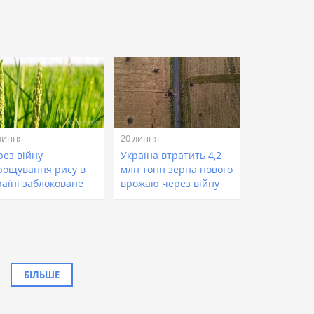
липня
20 липня
рез війну
Україна втратить 4,2
рощування рису в
млн тонн зерна нового
раїні заблоковане
врожаю через війну
БІЛЬШЕ