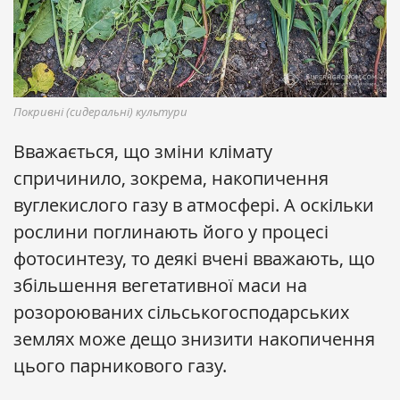
Покривні (сидеральні) культури
Вважається, що зміни клімату
спричинило, зокрема, накопичення
вуглекислого газу в атмосфері. А оскільки
рослини поглинають його у процесі
фотосинтезу, то деякі вчені вважають, що
збільшення вегетативної маси на
розороюваних сільськогосподарських
землях може дещо знизити накопичення
цього парникового газу.