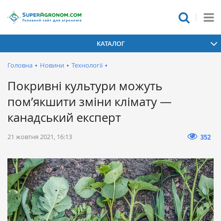
КАТАЛОГ
Головна
•
Новини
•
Технології
•
Покривні культури можуть
пом’якшити зміни клімату —
канадський експерт
21 жовтня 2021, 16:13
352