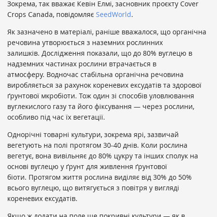
Зокрема, так вважає Кевін Елмі, засновник проєкту Cover
Crops Canada, повідомляє
SeedWorld
.
Як зазначено в матеріалі, раніше вважалося, що органічна
речовина утворюється з наземних рослинних
залишків. Дослідження показали, що до 80% вуглецю в
надземних частинах рослини втрачається в
атмосферу. Водночас стабільна органічна речовина
виробляється за рахунок кореневих ексудатів та здорової
ґрунтової мкробіоти. Тож один зі способів уловлювання
вуглекислого газу та його фіксування — через рослини,
особливо під час їх вегетації.
Однорічні товарні культури, зокрема ярі, зазвичай
вегетують на полі протягом 30-40 днів. Коли рослина
вегетує, вона вивільняє до 80% цукру та інших сполук на
основі вуглецю у ґрунт для живлення ґрунтової
біоти. Протягом життя рослина виділяє від 30% до 50%
всього вуглецю, що витягується з повітря у вигляді
кореневих ексудатів.
Якщо ж додати на поле ще покривні культури — як в