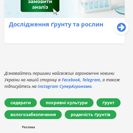
Дослідження ґрунту та рослин
Дізнавайтесь першими найсвіжіші агрономічні новини
України на нашій сторінці в
Facebook
,
Telegram
, а також
підписуйтесь на
Instagram СуперАгронома
.
сидерати
покривні культури
ґрунт
вологозабезпечення
родючість ґрунтів