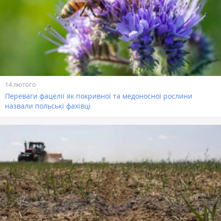
14 лютого
Переваги фацелії як покривної та медоносної рослини
назвали польські фахівці