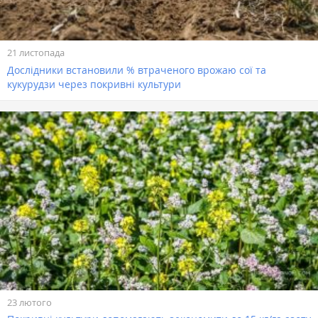
21 листопада
Дослідники встановили % втраченого врожаю сої та
кукурудзи через покривні культури
23 лютого