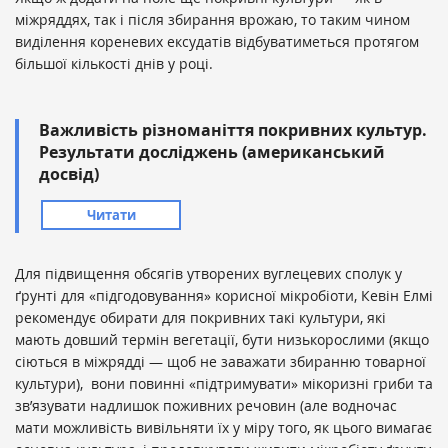
міжряддях, так і після збирання врожаю, то таким чином
виділення кореневих ексудатів відбуватиметься протягом
більшої кількості днів у році.
Важливість різноманіття покривних культур.
Результати досліджень (американський
досвід)
Читати
Для підвищення обсягів утворених вуглецевих сполук у
ґрунті для «підгодовування» корисної мікробіоти, Кевін Елмі
рекомендує обирати для покривних такі культури, які
мають довший термін вегетації, бути низькорослими (якщо
сіються в міжрядді — щоб не заважати збиранню товарної
культури), вони повинні «підтримувати» мікоризні гриби та
зв’язувати надлишок поживних речовин (але водночас
мати можливість вивільняти їх у міру того, як цього вимагає