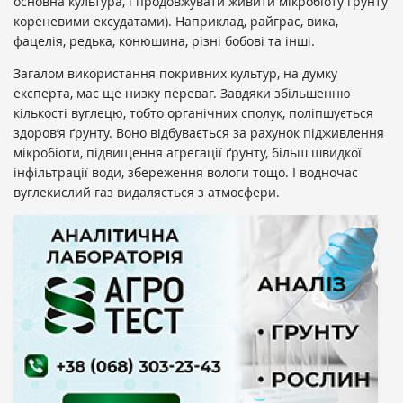
основна культура, і продовжувати живити мікробіоту ґрунту
кореневими ексудатами). Наприклад, райграс, вика,
фацелія, редька, конюшина, різні бобові та інші.
Загалом використання покривних культур, на думку
експерта, має ще низку переваг. Завдяки збільшенню
кількості вуглецю, тобто органічних сполук, поліпшується
здоров’я ґрунту. Воно відбувається за рахунок підживлення
мікробіоти, підвищення агрегації ґрунту, більш швидкої
інфільтрації води, збереження вологи тощо. І водночас
вуглекислий газ видаляється з атмосфери.