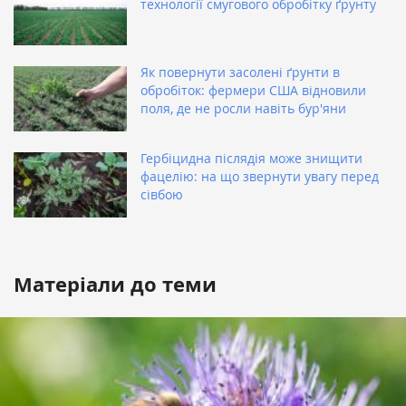
технології смугового обробітку ґрунту
Як повернути засолені ґрунти в
обробіток: фермери США відновили
поля, де не росли навіть бур'яни
Гербіцидна післядія може знищити
фацелію: на що звернути увагу перед
сівбою
Матеріали до теми