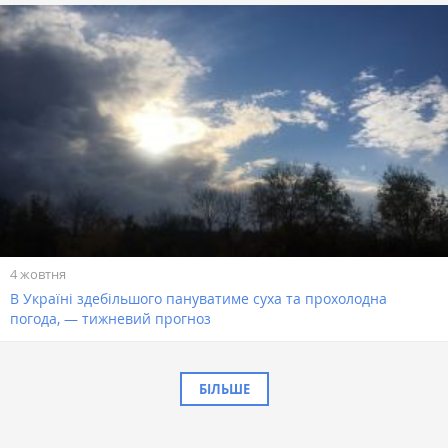
4 жовтня
В Україні здебільшого пануватиме суха та прохолодна
погода, — тижневий прогноз
БІЛЬШЕ