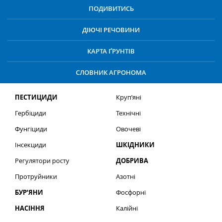
ПОДИВИТИСЬ
ДІЮЧІ РЕЧОВИНИ
КАРТА ҐРУНТІВ
СЛОВНИК АГРОНОМА
ПЕСТИЦИДИ
Круп’яні
Гербіциди
Технічні
Фунгіциди
Овочеві
Інсекциди
ШКІДНИКИ
Регулятори росту
ДОБРИВА
Протруйники
Азотні
БУР’ЯНИ
Фосфорні
НАСІННЯ
Калійні