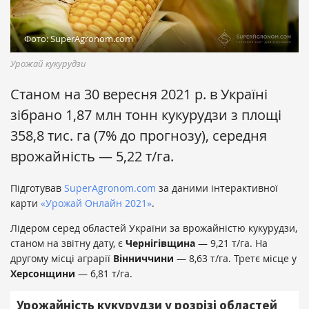
Фото: SuperAgronom.com
Урожай кукурудзи
Станом на 30 вересня 2021 р. в Україні
зібрано 1,87 млн тонн кукурудзи з площі
358,8 тис. га (7% до прогнозу), середня
врожайність — 5,22 т/га.
Підготував
SuperAgronom.com
за даними інтерактивної
карти
«Урожай Онлайн 2021»
.
Лідером серед областей України за врожайністю кукурудзи,
станом на звітну дату, є
Чернігівщина
— 9,21 т/га. На
другому місці аграрії
Вінниччини
— 8,63 т/га. Третє місце у
Херсонщини
— 6,81 т/га.