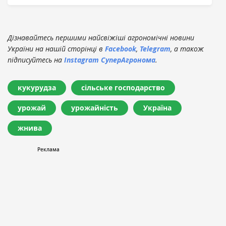
Дізнавайтесь першими найсвіжіші агрономічні новини
України на нашій сторінці в
Facebook
,
Telegram
, а також
підписуйтесь на
Instagram СуперАгронома
.
кукурудза
сільське господарство
урожай
урожайність
Україна
жнива