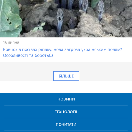
16 липня
Вовчок в посівах ріпаку: нова загроза українським полям?
Особливості та боротьба
БІЛЬШЕ
НОВИНИ
ТЕХНОЛОГІЇ
ПОЧИТАТИ