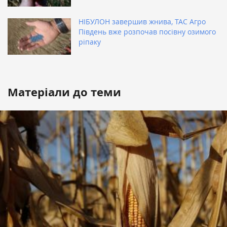
НІБУЛОН завершив жнива, ТАС Агро
Південь вже розпочав посівну озимого
ріпаку
Матеріали до теми