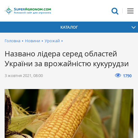
КАТАЛОГ
Головна
•
Новини
•
Урожай
•
Названо лідера серед областей
України за врожайністю кукурудзи
3 жовтня 2021, 08:00
1790