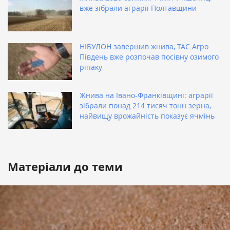
вже зібрали аграрії Полтавщини
НІБУЛОН завершив жнива, ТАС Агро
Південь вже розпочав посівну озимого
ріпаку
Жнива на Івано-Франківщині: аграрії
зібрали понад 214 тисяч тонн зерна,
найвищу врожайність показує ячмінь
Матеріали до теми