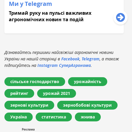
Ми у Telegram
Тримай руку на пульсі важливих
агрономічних новин та подій
Дізнавайтесь першими найсвіжіші агрономічні новини
України на нашій сторінці в
Facebook
,
Telegram
, а також
підписуйтесь на
Instagram СуперАгронома
.
сільське господарство
урожайність
рейтинг
урожай 2021
зернові культури
зернобобові культури
Україна
статистика
жнива