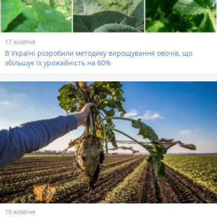
17 жовтня
В Україні розробили методику вирощування овочів, що
збільшує їх урожайність на 60%
16 жовтня