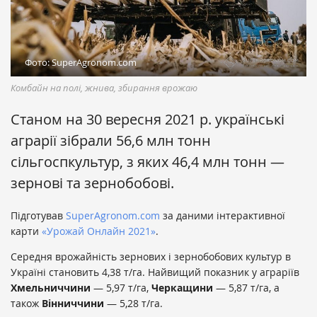
Фото: SuperAgronom.com
Комбайн на полі, жнива, збирання врожаю
Станом на 30 вересня 2021 р. українські
аграрії зібрали 56,6 млн тонн
сільгоспкультур, з яких 46,4 млн тонн —
зернові та зернобобові.
Підготував
SuperAgronom.com
за даними інтерактивної
карти
«Урожай Онлайн 2021»
.
Середня врожайність зернових і зернобобових культур в
Україні становить 4,38 т/га. Найвищий показник у аграріїв
Хмельниччини
— 5,97 т/га,
Черкащини
— 5,87 т/га, а
також
Вінниччини
— 5,28 т/га.