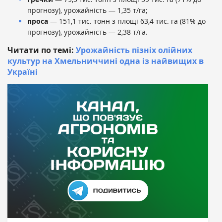
прогнозу), урожайність — 1,35 т/га;
проса
— 151,1 тис. тонн з площі 63,4 тис. га (81% до
прогнозу), урожайність — 2,38 т/га.
Читати по темі:
Урожайність пізніх олійних
культур на Хмельниччині одна із найвищих в
Україні