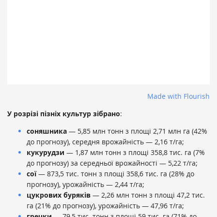
Made with Flourish
У розрізі пізніх культур зібрано
:
соняшника
— 5,85 млн тонн з площі 2,71 млн га (42%
до прогнозу), середня врожайність — 2,16 т/га;
кукурудзи
— 1,87 млн тонн з площі 358,8 тис. га (7%
до прогнозу) за середньої врожайності — 5,22 т/га;
сої
— 873,5 тис. тонн з площі 358,6 тис. га (28% до
прогнозу), урожайність — 2,44 т/га;
цукрових буряків
— 2,26 млн тонн з площі 47,2 тис.
га (21% до прогнозу), урожайність — 47,96 т/га;
гречки
— 79,5 тис. тонн з площі 59 тис. га (71% до