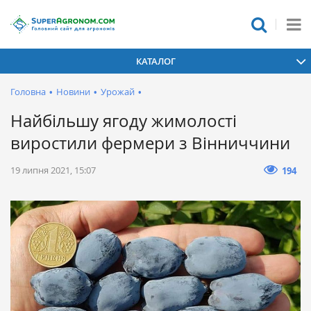
КАТАЛОГ
Головна
•
Новини
•
Урожай
•
Найбільшу ягоду жимолості
виростили фермери з Вінниччини
19 липня 2021, 15:07
194