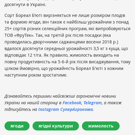
досягнути в Україні.
Сорт Бореал Б’юті вирізняється не лише розміром плодів
та формою ягоди, він також є найбільш урожайним з понад
25+ сортів різних селекційних програм, які випробовуються
ТОВ «ФруТек». Так, на третій рік після посадки (яка
проводилась дворічними саджанцями восени 2018 р.)
вдалося досягнути середньої урожайності 3,5 кг з куща, що
відповідає 12 т/га. Як правило, жимолость виходить на
повну продуктивність на 5-6-й рік після висаджування, тому
цілком ймовірно, що урожайність Бореал Б'юті з кожним
наступним роком зростатиме.
Дізнавайтесь першими найсвіжіші агрономічні новини
України на нашій сторінці в
Facebook
,
Telegram
, а також
підписуйтесь на
Instagram СуперАгронома
.
ягоди
ягідні культури
жимолость