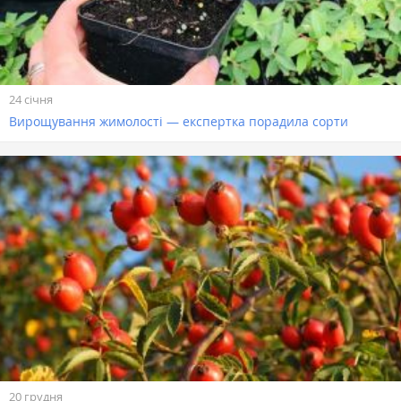
24 січня
Вирощування жимолості — експертка порадила сорти
20 грудня