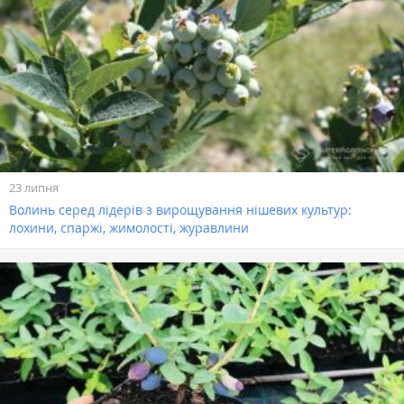
23 липня
Волинь серед лідерів з вирощування нішевих культур:
лохини, спаржі, жимолості, журавлини