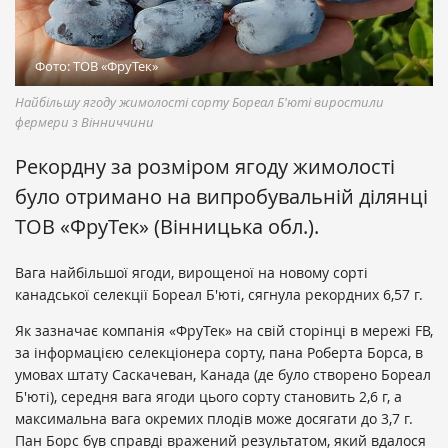
Фото: ТОВ «ФруТек»
Найбільшу ягоду жимолості сорту Бореал Б'юті виростили
фермери з Вінниччини
Рекордну за розміром ягоду жимолості
було отримано на випробувальній ділянці
ТОВ «ФруТек» (Вінницька обл.).
Вага найбільшої ягоди, вирощеної на новому сорті
канадської селекції Бореал Б'юті, сягнула рекордних 6,57 г.
Як зазначає компанія «ФруТек» на свій сторінці в мережі FB,
за інформацією селекціонера сорту, пана Роберта Борса, в
умовах штату Саскачеван, Канада (де було створено Бореал
Б'юті), середня вага ягоди цього сорту становить 2,6 г, а
максимальна вага окремих плодів може досягати до 3,7 г.
Пан Борс був справді вражений результатом, який вдалося