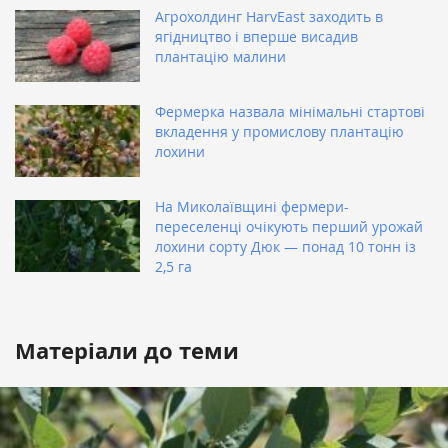
Агрохолдинг HarvEast заходить в
ягідництво і вперше висадив
плантацію малини
Фермерка назвала мінімальні стартові
вкладення у промислову плантацію
лохини
На Миколаївщині фермери-
переселенці очікують перший урожай
лохини сорту Дюк — понад 10 тонн із
2,5 га
Матеріали до теми