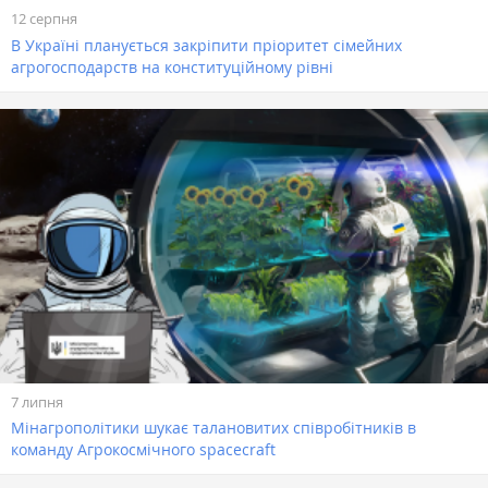
12 серпня
В Україні планується закріпити пріоритет сімейних
агрогосподарств на конституційному рівні
7 липня
Мінагрополітики шукає талановитих співробітників в
команду Агрокосмічного spacecraft