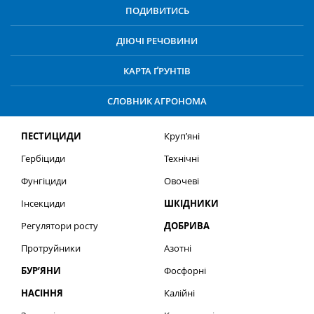
ПОДИВИТИСЬ
ДІЮЧІ РЕЧОВИНИ
КАРТА ҐРУНТІВ
СЛОВНИК АГРОНОМА
ПЕСТИЦИДИ
Круп’яні
Гербіциди
Технічні
Фунгіциди
Овочеві
Інсекциди
ШКІДНИКИ
Регулятори росту
ДОБРИВА
Протруйники
Азотні
БУР’ЯНИ
Фосфорні
НАСІННЯ
Калійні