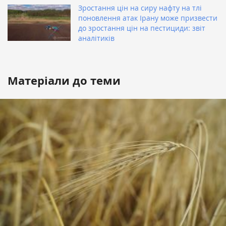
Зростання цін на сиру нафту на тлі
поновлення атак Ірану може призвести
до зростання цін на пестициди: звіт
аналітиків
Матеріали до теми