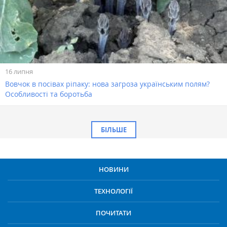
16 липня
Вовчок в посівах ріпаку: нова загроза українським полям?
Особливості та боротьба
БІЛЬШЕ
НОВИНИ
ТЕХНОЛОГІЇ
ПОЧИТАТИ