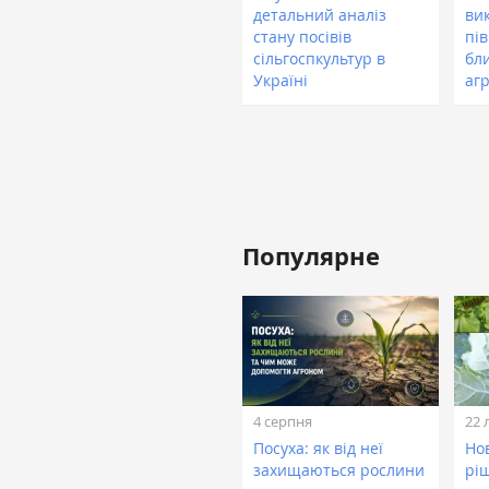
детальний аналіз
вик
стану посівів
пів
сільгоспкультур в
бли
Україні
агр
Популярне
4 серпня
22 
Посуха: як від неї
Нов
захищаються рослини
рі