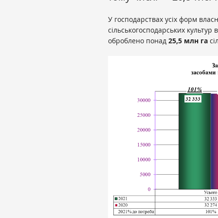
У господарствах усіх форм влас
сільськогосподарських культур ві
оброблено понад
25,5 млн
га
сіл