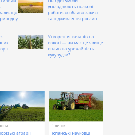
ктивний
Погодні умови
:
ускладнюють польові
зали, що
роботи, особливо захист
природну
та підживлення рослин
із
Утворення качанів на
шник:
волоті — чи має це явище
оріг
вплив на урожайність
кукурудзи?
ипня
1 липня
орізькі аграрії
Іспанські науковці