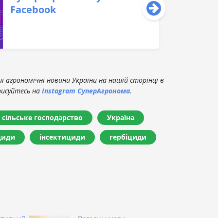
Facebook
 агрономічні новини України на нашій сторінці в
писуйтесь на
Instagram СуперАгронома
.
сільське господарство
Україна
циди
інсектициди
гербіциди