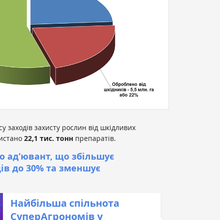
у заходів захисту рослин від шкідливих
ристано
22,1 тис.
тонн
препаратів.
о ад’ювант, що збільшує
ів до 30% та зменшує
Найбільша спільнота
СуперАгрономів у