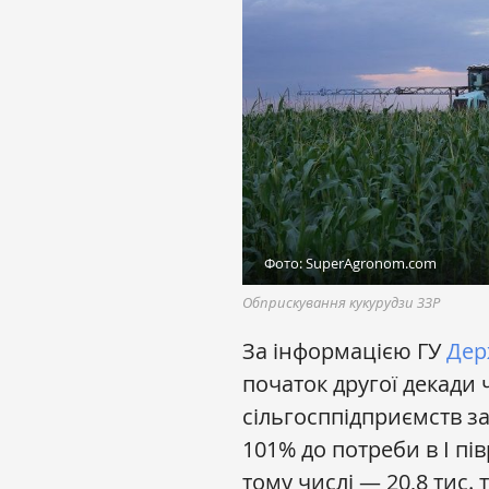
Фото: SuperAgronom.com
Обприскування кукурудзи ЗЗР
За інформацією ГУ
Дер
початок другої декади 
сільгосппідприємств з
101% до потреби в І півр
тому числі — 20,8 тис. 