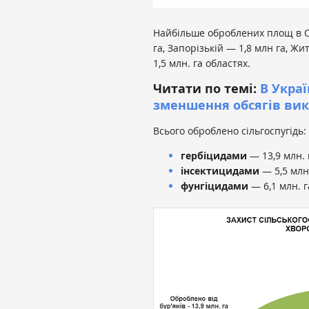
Найбільше оброблених площ в Од
га, Запорізькій — 1,8 млн га, Ж
1,5 млн. га областях.
Читати по темі:
В Украї
зменшення обсягів вик
Всього оброблено сільгоспугідь:
гербіцидами
— 13,9 млн. 
інсектицидами
— 5,5 млн.
фунгіцидами
— 6,1 млн. г