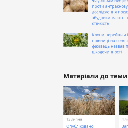
Флуопірам неефе
проти антракнозу
дослідження пока
збудники мають 
стійкість
Клопи перейшли 
пшениці на соня
фахівець назвав п
шкодочинності
Матеріали до теми
13 липня
4 л
Опубліковано
Зап