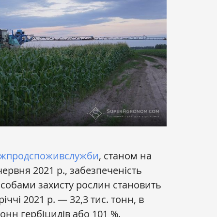
жпродспоживслужби
, станом на
червня 2021 р., забезпеченість
асобами захисту рослин становить
іччі 2021 р. — 32,3 тис. тонн, в
тонн гербіцидів або 101 %.