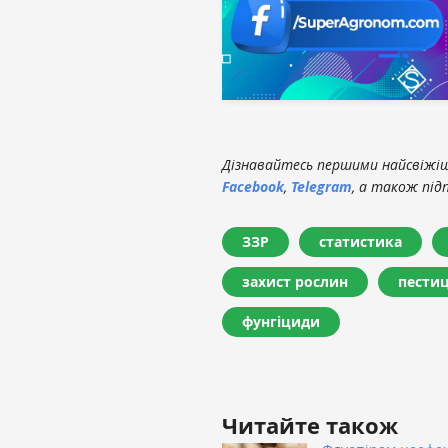
Дізнавайтесь першими найсвіжіші
Facebook
,
Telegram
, а також під
ЗЗР
статистика
захист рослин
пести
фунгіциди
Читайте також