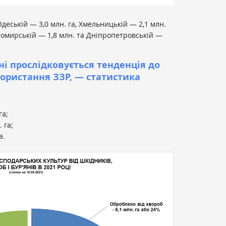
еській — 3,0 млн. га, Хмельницькій — 2,1 млн.
итомирській — 1,8 млн. та Дніпропетровській —
ні прослідковується тенденція до
ористання ЗЗР, — статистика
га;
 га;
а.