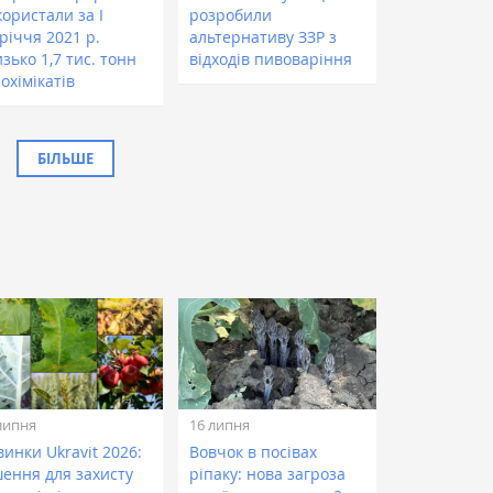
ористали за І
розробили
річчя 2021 р.
альтернативу ЗЗР з
зько 1,7 тис. тонн
відходів пивоваріння
охімікатів
БІЛЬШЕ
липня
16 липня
инки Ukravit 2026:
Вовчок в посівах
шення для захисту
ріпаку: нова загроза