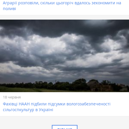
Аграрії розповіли, скільки цьогоріч вдалось зекономити на
поливі
18 червня
Фахівці НААН підбили підсумки вологозабезпеченості
сільгоспкультур в Україні