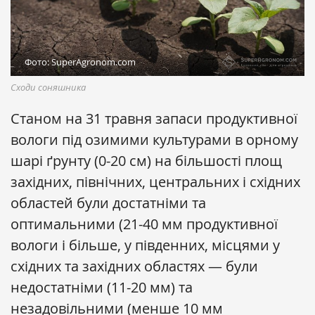
Фото: SuperAgronom.com
Сходи соняшника
Станом на 31 травня запаси продуктивної
вологи під озимими культурами в орному
шарі ґрунту (0-20 см) на більшості площ
західних, північних, центральних і східних
областей були достатніми та
оптимальними (21-40 мм продуктивної
вологи і більше, у південних, місцями у
східних та західних областях — були
недостатніми (11-20 мм) та
незадовільними (менше 10 мм