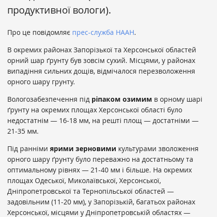
продуктивної вологи).
Про це повідомляє
прес-служба НААН
.
В окремих районах Запорізької та Херсонської областей
орний шар ґрунту був зовсім сухий. Місцями, у районах
випадіння сильних дощів, відмічалося перезволоження
орного шару грунту.
Вологозабезпечення під
ріпаком
озимим
в орному шарі
ґрунту на окремих площах Херсонської області було
недостатнім — 16-18 мм, на решті площ — достатніми —
21-35 мм.
Під ранніми
ярими зерновими
культурами зволоження
орного шару ґрунту було переважно на достатньому та
оптимальному рівнях — 21-40 мм і більше. На окремих
площах Одеської, Миколаївської, Херсонської,
Дніпропетровської та Тернопільської областей —
задовільним (11-20 мм), у Запорізькій, багатьох районах
Херсонської, місцями у Дніпропетровській областях —