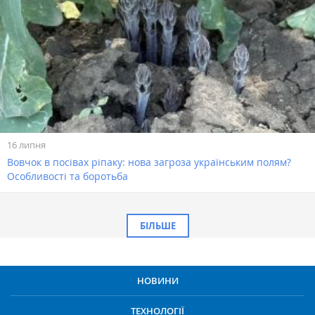
16 липня
Вовчок в посівах ріпаку: нова загроза українським полям?
Особливості та боротьба
БІЛЬШЕ
НОВИНИ
ТЕХНОЛОГІЇ