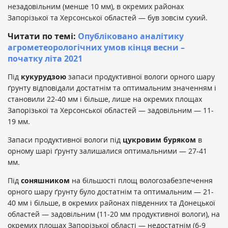
незадовільним (менше 10 мм), в окремих районах
Запорізької та Херсонської областей — був зовсім сухий.
Читати по темі:
Опубліковано аналітику
агрометеорологічних умов кінця весни –
початку літа 2021
Під
кукурудзою
запаси продуктивної вологи орного шару
ґрунту відповідали достатнім та оптимальним значенням і
становили 22-40 мм і більше, лише на окремих площах
Запорізької та Херсонської областей — задовільним — 11-
19 мм.
Запаси продуктивної вологи під
цукровим
буряком
в
орному шарі ґрунту залишалися оптимальними — 27-41
мм.
Під
соняшником
на більшості площ вологозабезпечення
орного шару ґрунту було достатнім та оптимальним — 21-
40 мм і більше, в окремих районах південних та Донецької
областей — задовільним (11-20 мм продуктивної вологи), на
окремих площах Запорізької області — недостатнім (6-9