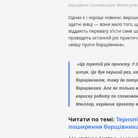
Борщівник Сосновського. Фото: press
Однак є і хороші новини: виріш
здатні вівці — вони мало того, 
віддають перевагу з'їсти саме 
проводить останній рік практи
«вівці проти борщівника».
«Це третій рік проєкту. У 2
штук. Це був перший раз, к
борщівником, тому їм потрі
борщівника. Але як тільки 
корисну роботу по споживанн
Мюллер, керівник проєкту в 
Читати по темі:
Терноп
поширення борщівника