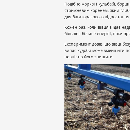
Подібно моркві і кульбабі, бор
стрижневим коренем, який глибок
для багаторазового відростання
Кожен раз, коли вівця з'їдає на
більше і більше енергії, поки 
Експеримент довів, що вівці бе
випас худоби може зменшити по
повністю його знищити.