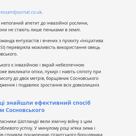
essandjournal.co.uk
.
 непоганий апетит до інвазійної рослини,
они не стають лише пеньками в землі.
оманда ентузіастів і вчених з проєкту «Ініціатива
SISI) перевіряла можливість використання овець
вського.
кого є інвазійною і вкрай небезпечною
же викликати опіки, пухирі і навіть сліпоту при
висоту до двох метрів, борщівник Сосновського
дження і подавлює зростання всіх довколишніх
ці знайшли ефективний спосіб
м Сосновського
ласники Шотландії вели хімічну війну з цим
обливого успіху. У минулому році м'яка зима і
ів сприяли поширенню гігантського борщівника