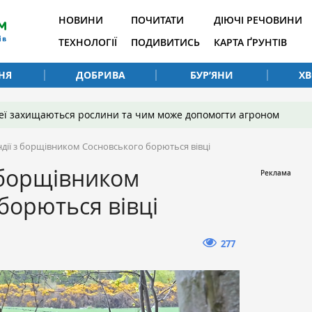
НОВИНИ
ПОЧИТАТИ
ДІЮЧІ РЕЧОВИНИ
ТЕХНОЛОГІЇ
ПОДИВИТИСЬ
КАРТА ҐРУНТІВ
НЯ
ДОБРИВА
БУР’ЯНИ
Х
 неї захищаються рослини та чим може допомогти агроном
дії з борщівником Сосновського борються вівці
 борщівником
борються вівці
277