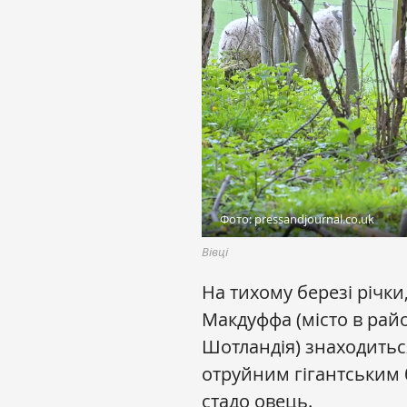
Фото: pressandjournal.co.uk
Вівці
На тихому березі річки
Макдуффа (місто в райо
Шотландія) знаходитьс
отруйним гігантським
стадо овець.