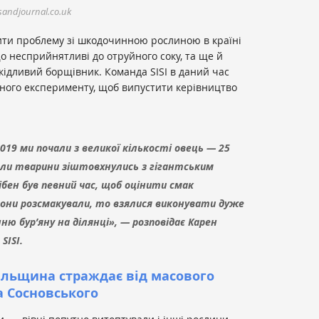
andjournal.co.uk
ити проблему зі шкодочинною рослиною в країні
що несприйнятливі до отруйного соку, та ще й
шкідливий борщівник. Команда SISI в даний час
чного експерименту, щоб випустити керівництво
019 ми почали з великої кількості овець — 25
оли тварини зіштовхнулись з гігантським
бен був певний час, щоб оцінити смак
вони розсмакували, то взялися виконувати дуже
ю бур’яну на ділянці», — розповідає Карен
SISI.
ільщина страждає від масового
 Сосновського