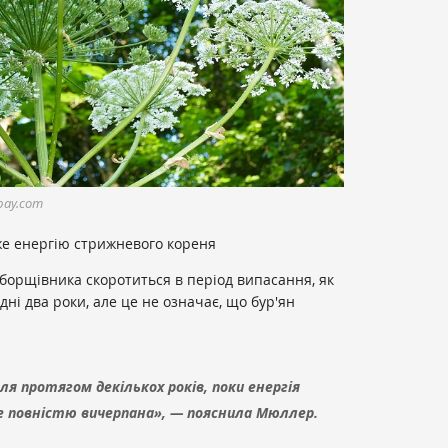
bay.com
е енергію стрижневого кореня
 борщівника скоротиться в період випасання, як
ні два роки, але це не означає, що бур'ян
ля протягом декількох років, поки енергія
е повністю вичерпана», — пояснила Мюллер.