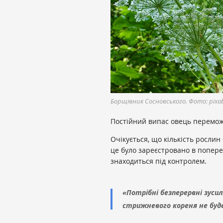
Борщівник Сосновського. Фото: pixa
Постійний випас овець перемож
Очікується, що кількість рослин
це було зареєстровано в поперед
знаходиться під контролем.
«Потрібні безперервні зусил
стрижневого кореня не буд