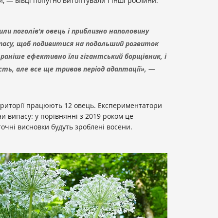
си, — вівці попутно витоптували і інші рослини.
или поголів’я овець і приблизно наполовину
пасу, щоб подивитися на подальший розвиток
 і раніше ефективно їли гігантський борщівник, і
сть, але все ще тривав період адаптації», —
території працюють 12 овець. Експериментатори
 випасу: у порівнянні з 2019 роком це
очні висновки будуть зроблені восени.