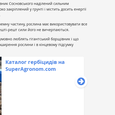
щівник Сосновського наділений сильним
о закріплений у грунті і містить досить енергії
.
дземну частину, рослина має використовувати все
врешті-решт сили його не вичерпаються.
зумовно люблять гігантський борщівник і що
ширення рослини і в кінцевому підсумку
Каталог гербіцидів на
SuperAgronom.com