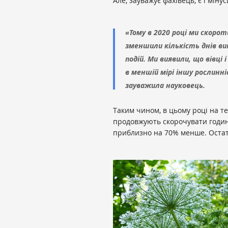
Але, зауважує фахівець, є і міну
«Тому в 2020 році ми скорот
зменшили кількість днів ви
подій. Ми виявили, що вівці
в меншій мірі іншу рослинні
зауважила науковець.
Таким чином, в цьому році на 
продовжують скорочувати години
приблизно на 70% менше. Остат