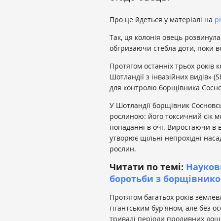
Про це йдеться у матеріалі на
pr
Так, ця колонія овець розвинула
обгризаючи стебла доти, поки в
Протягом останніх трьох років к
Шотландії з інвазійних видів» (
для контролю борщівника Сосно
У Шотландії борщівник Сосновсь
рослиною: його токсичний сік мо
попаданні в очі. Виростаючи в 
утворює щільні непрохідні наса
рослин.
Читати по темі:
Науков
боротьби з борщівнико
Протягом багатьох років землев
гігантським бур'яном, але без ос
тривалі періоди проливних дощ