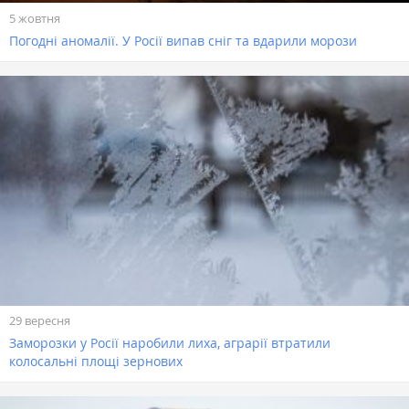
5 жовтня
Погодні аномалії. У Росії випав сніг та вдарили морози
29 вересня
Заморозки у Росії наробили лиха, аграрії втратили
колосальні площі зернових