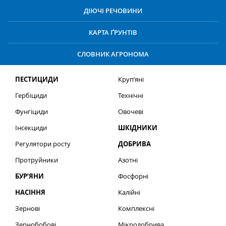
ДІЮЧІ РЕЧОВИНИ
КАРТА ҐРУНТІВ
СЛОВНИК АГРОНОМА
ПЕСТИЦИДИ
Круп’яні
Гербіциди
Технічні
Фунгіциди
Овочеві
Інсекциди
ШКІДНИКИ
Регулятори росту
ДОБРИВА
Протруйники
Азотні
БУР’ЯНИ
Фосфорні
НАСІННЯ
Калійні
Зернові
Комплексні
Зернобобові
Мікродобрива