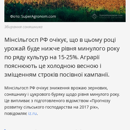
Фото: SuperAgronom.com
Збирання соняшника
Мінсільгосп РФ очікує, що в цьому році
урожай буде нижче рівня минулого року
по ряду культур на 15-25%. Аграрії
пояснюють це холодною весною і
зміщенням строків посівної кампанії.
Мінсільгосп РФ очікує зниження врожаю зернових,
соняшнику і цукрового буряку щодо рівня минулого року.
Це випливає з підготовленого відомством «Прогнозу
розвитку сільського господарства на 2017 рік»,
повідомляє
iz.ru
.