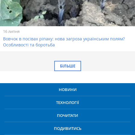
16 липня
Вовчок в посівах ріпаку: нова загроза українським полям?
Особливості та боротьба
БІЛЬШЕ
НОВИНИ
ТЕХНОЛОГІЇ
ПОЧИТАТИ
ПОДИВИТИСЬ