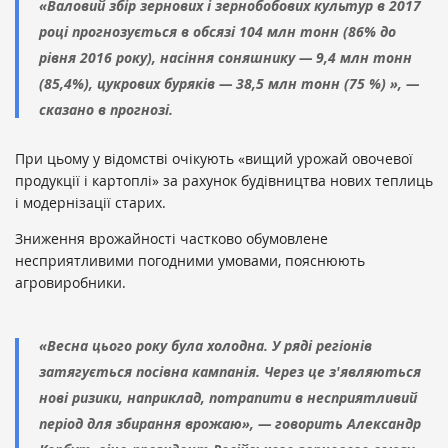
«Валовий збір зернових і зернобобових культур в 2017
році прогнозується в обсязі 104 млн тонн (86% до
рівня 2016 року), насіння соняшнику — 9,4 млн тонн
(85,4%), цукрових буряків — 38,5 млн тонн (75 %) », —
сказано в прогнозі.
При цьому у відомстві очікують «вищий урожай овочевої
продукції і картоплі» за рахунок будівництва нових теплиць
і модернізації старих.
Зниження врожайності частково обумовлене
несприятливими погодними умовами, пояснюють
агровиробники.
«Весна цього року була холодна. У ряді регіонів
затягується посівна кампанія. Через це з'являються
нові ризики, наприклад, потрапити в несприятливий
період для збирання врожаю», — говорить Александр