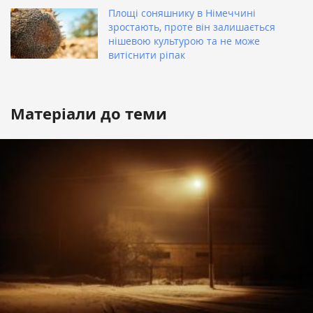
Площі соняшнику в Німеччині
зростають, проте він залишається
нішевою культурою та не може
витіснити ріпак
Матеріали до теми