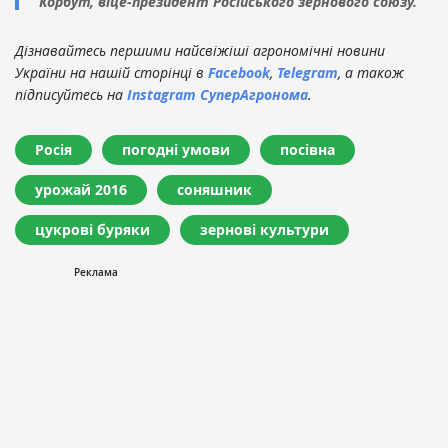
Корбут, віце-президент Російського зернового союзу.
Дізнавайтесь першими найсвіжіші агрономічні новини
України на нашій сторінці в
Facebook
,
Telegram
, а також
підписуйтесь на
Instagram СуперАгронома
.
Росія
погодні умови
посівна
урожай 2016
соняшник
цукрові буряки
зернові культури