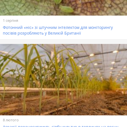
1 серпня
Фотонний «ніс» зі штучним інтелектом для моніторингу
посівів розробляють у Великій Британії
8 лютого
Аграрії переноситимуть сівбу культур в теплицях на весну