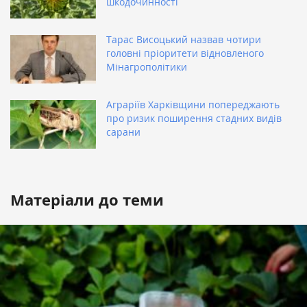
шкодочинності
Тарас Висоцький назвав чотири
головні пріоритети відновленого
Мінагрополітики
Аграріїв Харківщини попереджають
про ризик поширення стадних видів
сарани
Матеріали до теми