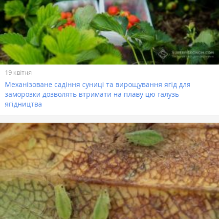
19 квітня
Механізоване садіння суниці та вирощування ягід для
заморозки дозволять втримати на плаву цю галузь
ягідництва