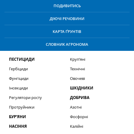
ПОДИВИТИСЬ
ДІЮЧІ РЕЧОВИНИ
КАРТА ҐРУНТІВ
СЛОВНИК АГРОНОМА
ПЕСТИЦИДИ
Круп’яні
Гербіциди
Технічні
Фунгіциди
Овочеві
Інсекциди
ШКІДНИКИ
Регулятори росту
ДОБРИВА
Протруйники
Азотні
БУР’ЯНИ
Фосфорні
НАСІННЯ
Калійні