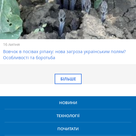
16 липня
Вовчок в посівах ріпаку: нова загроза українським полям?
Особливості та боротьба
БІЛЬШЕ
НОВИНИ
ТЕХНОЛОГІЇ
ПОЧИТАТИ