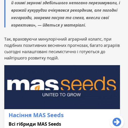
й озимі зернові здебільшого непогано перезимували, і
врожай кукурудзи очікувався рекордним, але погодні
негаразди, зокрема посуха та спека, внесли свої
корективи», — йдеться у матеріалі.
Так, враховуючи минулорічний аграрний колапс, при
подібних позитивних весняних прогнозах, багато аграріїв
сьогодні налаштовані песимістично і готуються до
найгіршого розвитку подій.
Насіння MAS Seeds
Всі гібриди MAS Seeds