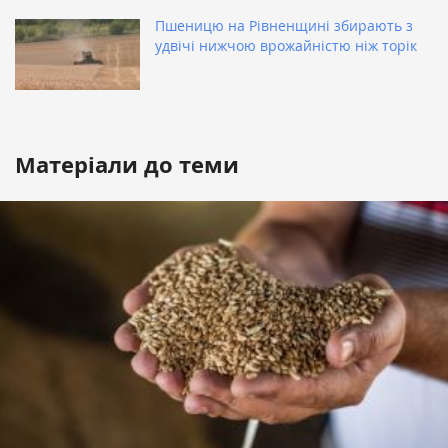
Пшеницю на Рівненщині збирають з
удвічі нижчою врожайністю ніж торік
Матеріали до теми