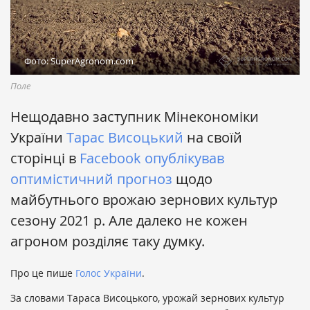
Фото: SuperAgronom.com
Поле
Нещодавно заступник Мінекономіки
України
Тарас Висоцький
на своїй
сторінці в
Facebook
опублікував
оптимістичний прогноз
щодо
майбутнього врожаю зернових культур
сезону 2021 р. Але далеко не кожен
агроном розділяє таку думку.
Про це пише
Голос України
.
За словами Тараса Висоцького, урожай зернових культур