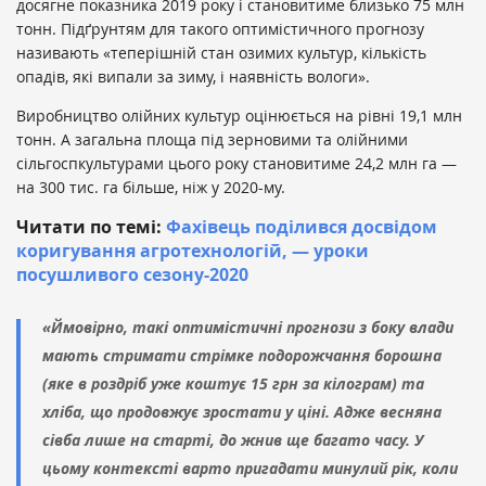
досягне показника 2019 року і становитиме близько 75 млн
тонн. Підґрунтям для такого оптимістичного прогнозу
називають «теперішній стан озимих культур, кількість
опадів, які випали за зиму, і наявність вологи».
Виробництво олійних культур оцінюється на рівні 19,1 млн
тонн. А загальна площа під зерновими та олійними
сільгоспкультурами цього року становитиме 24,2 млн га —
на 300 тис. га більше, ніж у 2020-му.
Читати по темі:
Фахівець поділився досвідом
коригування агротехнологій, — уроки
посушливого сезону-2020
«Ймовірно, такі оптимістичні прогнози з боку влади
мають стримати стрімке подорожчання борошна
(яке в роздріб уже коштує 15 грн за кілограм) та
хліба, що продовжує зростати у ціні. Адже весняна
сівба лише на старті, до жнив ще багато часу. У
цьому контексті варто пригадати минулий рік, коли