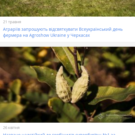
21 травня
Аграріїв запрошують відсвяткувати Всеукраїнський день
фермера на Agroshow Ukraine у Черкасах
26 квітня
Названо надстійкий до гербіцидів супербур’ян: №1 за