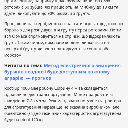
протилежному напрямку щодо руху машини. На обох
роторах є 60 зубців, які працюють на глибину до 18 см та
здатні викопувати до 90% біомаси з ґрунту.
Працюючи на стерні, можна оснастити агрегат додатковою
бороною для розпушування ґрунту перед роторами. Потім
вся біомаса спрямовується на стрічки, що відокремлюють
ґрунт. Таким чином, викопане коріння лишається на
поверхні ґрунту, де воно пошкоджуються сонцем або
морозом.
Читати по темі:
Метод електричного знищення
бур’янів невдовзі буде доступним кожному
аграрію, — прогноз
Root-up 4000 має робочу ширину 4 м та складається
гідравлічно для транспортування. Може працювати зі
швидкістю 7-8 км/год. Рекомендована потужність трактора
для агрегатування наразі ще не вказана виробником, але
орієнтовно (згідно технічних характеристик агрегату) вона
буде на рівні 120 к.с.