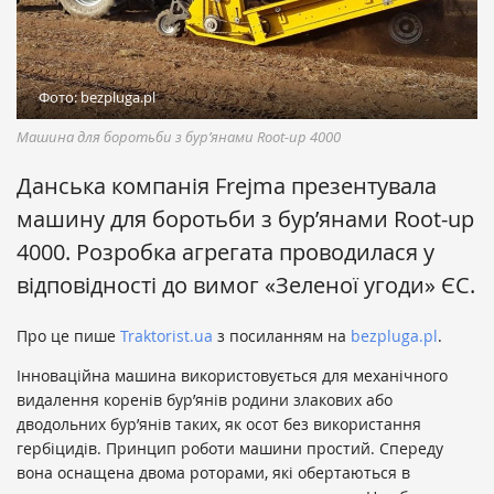
Фото: bezpluga.pl
Машина для боротьби з бур’янами Root-up 4000
Данська компанія Frejma презентувала
машину для боротьби з бур’янами Root-up
4000. Розробка агрегата проводилася у
відповідності до вимог «Зеленої угоди» ЄС.
Про це пише
Traktorist.ua
з посиланням на
bezpluga.pl
.
Інноваційна машина використовується для механічного
видалення коренів бур’янів родини злакових або
дводольних бур’янів таких, як осот без використання
гербіцидів. Принцип роботи машини простий. Спереду
вона оснащена двома роторами, які обертаються в