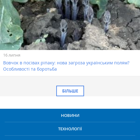
16 липня
Вовчок в посівах ріпаку: нова загроза українським полям?
Особливості та боротьба
БІЛЬШЕ
НОВИНИ
ТЕХНОЛОГІЇ