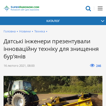
КАТАЛОГ
Головна
•
Новини
•
Техніка
•
Датські інженери презентували
інноваційну техніку для знищення
бур’янів
16 лютого 2021, 08:00
246