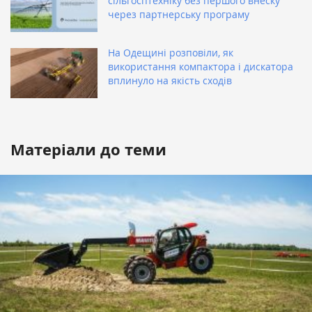
сільгосптехніку без першого внеску
через партнерську програму
На Одещині розповіли, як
використання компактора і дискатора
вплинуло на якість сходів
Матеріали до теми