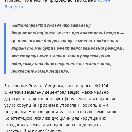
аграрної політики та продовольства України
Роман
Лещенко
.
«Законопроєкти №2194 про земельну
децентралізацію та №2195 про електронні торги —
це нова основа для розвитку земельних відносин в
Україні та майбутнє ефективної земельної реформи,
яка стартує вже 1 липня. Тож я розраховую на
підтримку народних депутатів в сесійній залі», —
підкреслив Роман Лещенко.
За словами Романа Лещенка, законопроєкт №2194
фіналізує земельну децентралізацію, максимально
дерегулює та деконцентрує сферу земельних відносин,
усуне корупційні ризики в управлінні земельними
ресурсами. Нововведення має стати новою земельною
Конституцією, яка ліквідує цілий ряд корупційних
складових у земельних відносинах і підвищить
інвестиційну привабливість.