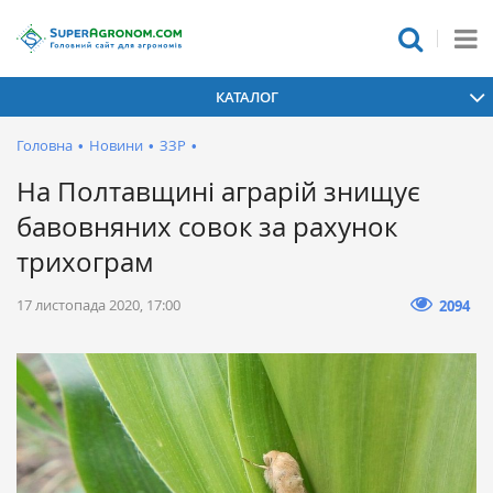
КАТАЛОГ
Головна
•
Новини
•
ЗЗР
•
На Полтавщині аграрій знищує
бавовняних совок за рахунок
трихограм
17 листопада 2020, 17:00
2094