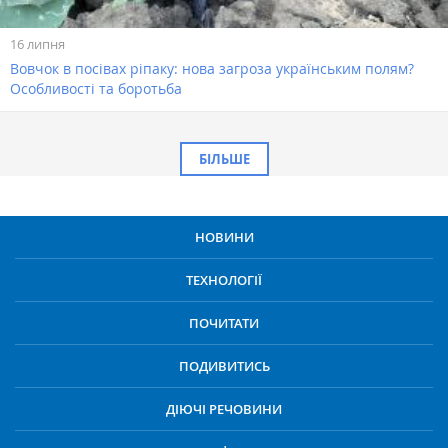
16 липня
Вовчок в посівах ріпаку: нова загроза українським полям?
Особливості та боротьба
БІЛЬШЕ
НОВИНИ
ТЕХНОЛОГІЇ
ПОЧИТАТИ
ПОДИВИТИСЬ
ДІЮЧІ РЕЧОВИНИ