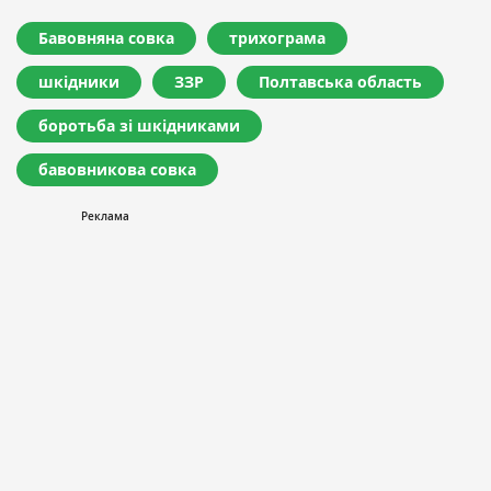
Бавовняна совка
трихограма
шкідники
ЗЗР
Полтавська область
боротьба зі шкідниками
бавовникова совка