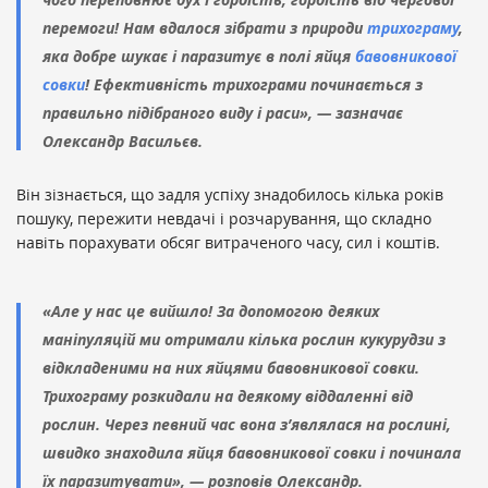
перемоги! Нам вдалося зібрати з природи
трихограму
,
яка добре шукає і паразитує в полі яйця
бавовникової
совки
! Ефективність трихограми починається з
правильно підібраного виду і раси», — зазначає
Олександр Васильєв.
Він зізнається, що задля успіху знадобилось кілька років
пошуку, пережити невдачі і розчарування, що складно
навіть порахувати обсяг витраченого часу, сил і коштів.
«Але у нас це вийшло! За допомогою деяких
маніпуляцій ми отримали кілька рослин кукурудзи з
відкладеними на них яйцями бавовникової совки.
Трихограму розкидали на деякому віддаленні від
рослин. Через певний час вона з’являлася на рослині,
швидко знаходила яйця бавовникової совки і починала
їх паразитувати», — розповів Олександр.