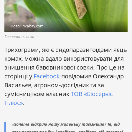
Фото: Pixabay.com
Бавовняна совка
Трихограми, які є ендопаразитоїдами яєць
комах, можна вдало використовувати для
знищення бавовникової совки. Про це на
сторінці у
Facebook
повідомив Олександр
Васильєв, агроном-дослідник та за
сумісництвом власник
ТОВ «Біосервіс
Плюс»
.
«Хочете відкрию нашу маленьку таємницю? Те, від
чого переповнює дух і гордість, гордість від чергової