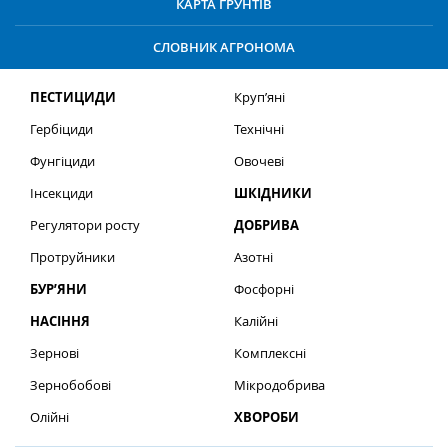
КАРТА ҐРУНТІВ
СЛОВНИК АГРОНОМА
ПЕСТИЦИДИ
Круп’яні
Гербіциди
Технічні
Фунгіциди
Овочеві
Інсекциди
ШКІДНИКИ
Регулятори росту
ДОБРИВА
Протруйники
Азотні
БУР’ЯНИ
Фосфорні
НАСІННЯ
Калійні
Зернові
Комплексні
Зернобобові
Мікродобрива
Олійні
ХВОРОБИ