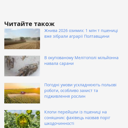
Читайте також
Жнива 2026 озимих: 1 млн т пшениці
вже зібрали аграрії Полтавщини
В окупованому Мелітополі мільйонна
навала сарани
Погодні умови ускладнюють польові
роботи, особливо захист та
підживлення рослин
Клопи перейшли із пшениці на
соняшник: фахівець назвав поріг
шкодочинності