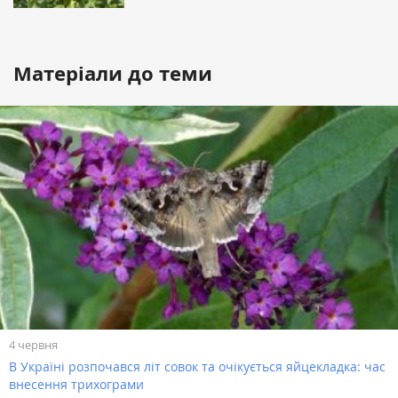
Матеріали до теми
4 червня
В Україні розпочався літ совок та очікується яйцекладка: час
внесення трихограми