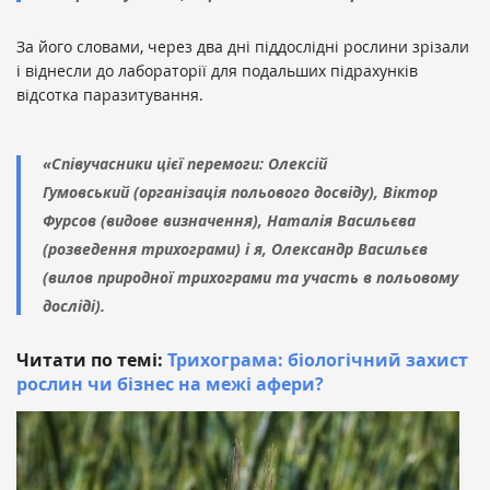
За його словами, через два дні піддослідні рослини зрізали
і віднесли до лабораторії для подальших підрахунків
відсотка паразитування.
«Співучасники цієї перемоги: Олексій
Гумовський (організація польового досвіду), Віктор
Фурсов (видове визначення), Наталія Васильєва
(розведення трихограми) і я, Олександр Васильєв
(вилов природної трихограми та участь в польовому
досліді).
Читати по темі:
Трихограма: біологічний захист
рослин чи бізнес на межі афери?