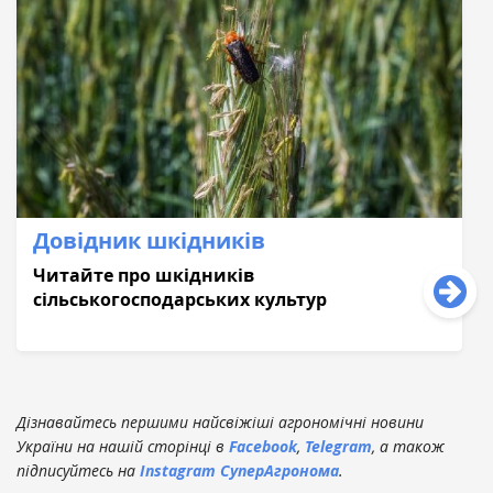
Довідник шкідників
Читайте про шкідників
сільськогосподaрських культур
Дізнавайтесь першими найсвіжіші агрономічні новини
України на нашій сторінці в
Facebook
,
Telegram
, а також
підписуйтесь на
Instagram СуперАгронома
.