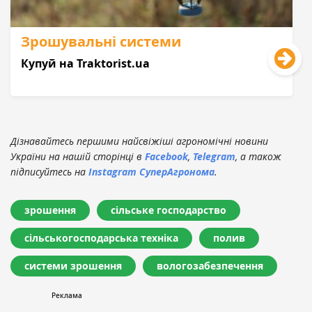
Зрошувальні системи
Купуй на Traktorist.ua
Дізнавайтесь першими найсвіжіші агрономічні новини
України на нашій сторінці в
Facebook
,
Telegram
, а також
підписуйтесь на
Instagram СуперАгронома
.
зрошення
сільське господарство
сільськогосподарська техніка
полив
системи зрошення
вологозабезпечення