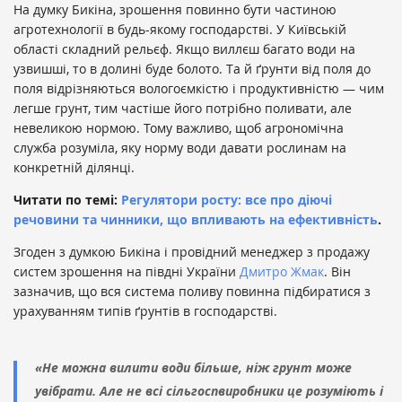
На думку Бикіна, зрошення повинно бути частиною
агротехнології в будь-якому господарстві. У Київській
області складний рельєф. Якщо виллєш багато води на
узвишші, то в долині буде болото. Та й ґрунти від поля до
поля відрізняються вологоємкістю і продуктивністю — чим
легше грунт, тим частіше його потрібно поливати, але
невеликою нормою. Тому важливо, щоб агрономічна
служба розуміла, яку норму води давати рослинам на
конкретній ділянці.
Читати по темі:
Регулятори росту: все про діючі
речовини та чинники, що впливають на ефективність
.
Згоден з думкою Бикіна і провідний менеджер з продажу
систем зрошення на півдні України
Дмитро Жмак
. Він
зазначив, що вся система поливу повинна підбиратися з
урахуванням типів ґрунтів в господарстві.
«Не можна вилити води більше, ніж грунт може
увібрати. Але не всі сільгоспвиробники це розуміють і