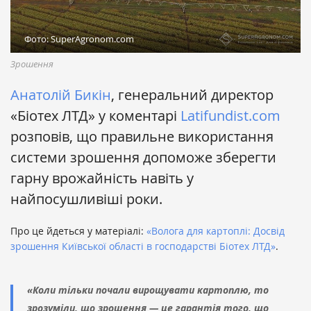
Фото: SuperAgronom.com
Зрошення
Анатолій Бикін
, генеральний директор
«Біотех ЛТД» у коментарі
Latifundist.com
розповів, що правильне використання
системи зрошення допоможе зберегти
гарну врожайність навіть у
найпосушливіші роки.
Про це йдеться у матеріалі:
«Волога для картоплі: Досвід
зрошення Київської області в господарстві Біотех ЛТД»
.
«Коли тільки почали вирощувати картоплю, то
зрозуміли, що зрошення — це гарантія того, що