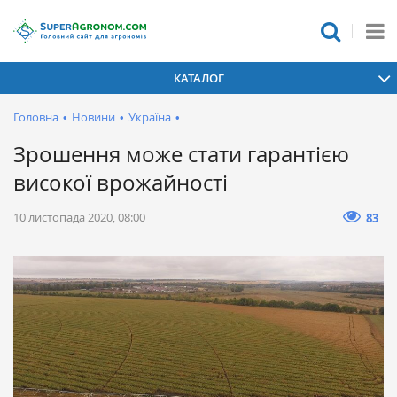
КАТАЛОГ
Головна
•
Новини
•
Україна
•
Зрошення може стати гарантією
високої врожайності
10 листопада 2020, 08:00
83