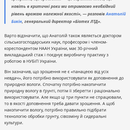
навіть в критичні роки ми отримаємо необхідний
рівень врожаю належної якості», — розповів
Анатолій
Бикін
, генеральний директор «Біотех ЛТД».
Варто відзначити, що Анатолій також являється доктором
сільськогосподарських наук, професором і членом-
кореспондентом НААН України, має 30-річний
викладацький стаж і поєднує виробничу практику з
роботою в НУБіП України.
Він зазначив, що зрошення не є «панацеєю від усіх
невдач», його потрібно використовувати як доповнення до
природної вологи. Спочатку потрібно накопичити
природну вологу в ґрунті, потім її зберегти і раціонально
використовувати. Але якщо ці три пункти не спрацювали,
то в якості доповнення треба давати зрошення. А щоб
накопичити вологу, потрібно правильно підібрати
технологію обробки грунту, сівозміну й сидеральні
культури.