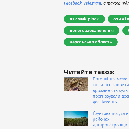
Facebook
,
Telegram
, а також під
озимий ріпак
озимі 
вологозабезпечення
Херсонська область
Читайте також
Потепління може
сильніше знизити
врожайність культ
прогнозували дос
дослідження
Ґрунтова посуха в
районах
Дніпропетровщи