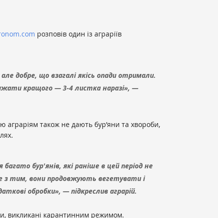
ronom.com
розповів один із аграріїв
, але добре, що взагалі якісь опади отримали.
ажати кращого — 3-4 листка наразі», —
ю аграріям також не дають бур’яни та хвороби,
лях.
 багато бур'янів, які раніше в цей період не
ше з тим, вони продовжують вегетувати і
даткові обробки», — підкреслив аграрій.
и, викликані карантинним режимом.