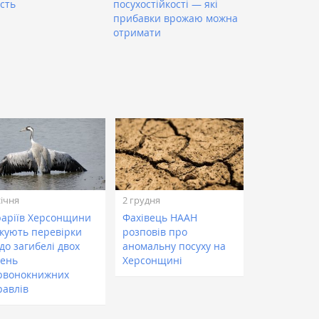
сть
посухостійкості — які
прибавки врожаю можна
отримати
січня
2 грудня
раріїв Херсонщини
Фахівець НААН
ікують перевірки
розповів про
до загибелі двох
аномальну посуху на
тень
Херсонщині
рвонокнижних
равлів