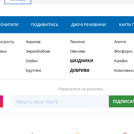
ОЧИТАТИ
ПОДИВИТИСЬ
ДІЮЧІ РЕЧОВИНИ
КАРТА 
и росту
Зернові
Технічні
Азотні
ики
Зернобобові
Овочеві
Фосфорні
Олійні
ШКІДНИКИ
Калійні
Круп’яні
ДОБРИВА
Комплексн
Підписатися на розсилку
ПІДПИСА