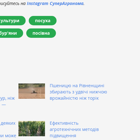
писуйтесь на
Instagram СуперАгронома
.
культури
посуха
бур'яни
посівна
Пшеницю на Рівненщині
збирають з удвічі нижчою
ур, ніж
врожайністю ніж торік
і —
 деяких
Ефективність
агротехнічних методів
ни може
підвищення