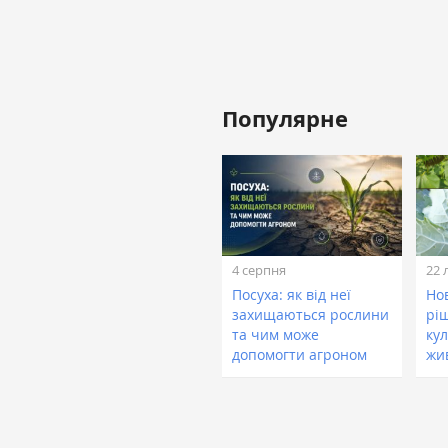
Популярне
4 серпня
22 
Посуха: як від неї
Нов
захищаються рослини
рі
та чим може
кул
допомогти агроном
жи