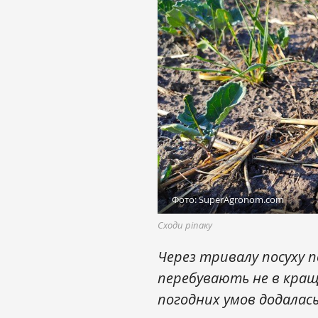
Фото: SuperAgronom.com
Сходи ріпаку
Через тривалу посуху п
перебувають не в кращ
погодних умов додалась 