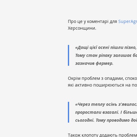
Про це у коментарі для
SuperAg
Херсонщини.
«Дощі цієї осені пішли пізно
Тому стан ріпаку залишає б
зазначив фермер.
Окрім проблем з опадами, споко
які активно поширюються на по
«Через теплу осінь з'явилося
проростали взагалі. І біль
сьогодні. Тому проводимо до
Також клопоту додають проблем