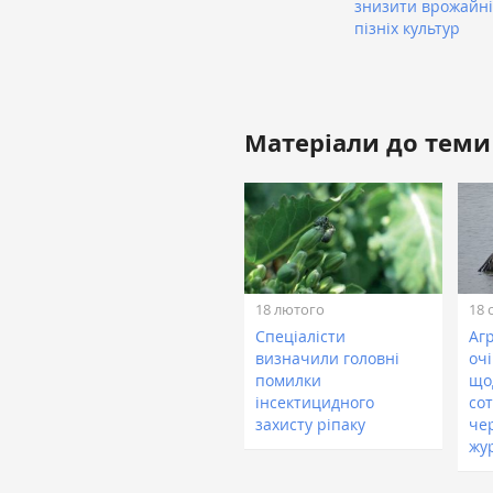
знизити врожайні
пізніх культур
Матеріали до теми
18 лютого
18 
Спеціалісти
Аг
визначили головні
оч
помилки
що
інсектицидного
со
захисту ріпаку
че
жу