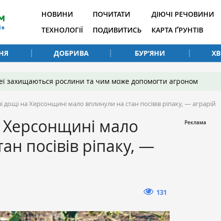
НОВИНИ
ПОЧИТАТИ
ДІЮЧІ РЕЧОВИНИ
ТЕХНОЛОГІЇ
ПОДИВИТИСЬ
КАРТА ҐРУНТІВ
НЯ
ДОБРИВА
БУР’ЯНИ
Х
 неї захищаються рослини та чим може допомогти агроном
і дощі на Херсонщині мало вплинули на стан посівів ріпаку, — аграрій
а Херсонщині мало
ан посівів ріпаку, —
131