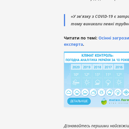
«У зв'язку з COVID-19 є за
тому виникали певні трудн
Читати по темі:
Осінні загроз
експерта
.
Дізнавайтесь першими найсвіжіші