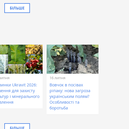
БІЛЬШЕ
липня
16 липня
инки Ukravit 2026:
Вовчок в посівах
шення для захисту
ріпаку: нова загроза
ьтур і мінерального
українським полям?
влення
Особливості та
боротьба
БІЛЬШЕ