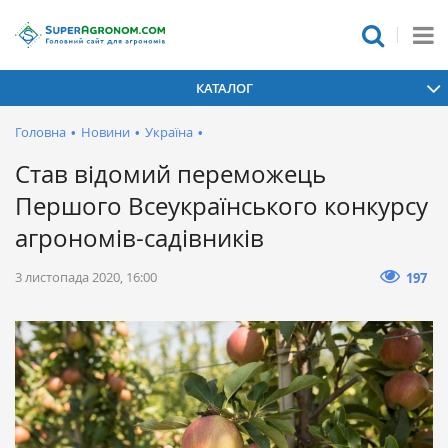
КАТАЛОГ
Головна
•
Новини
•
Україна
•
Став відомий переможець
Першого Всеукраїнського конкурсу
агрономів-садівників
3 листопада 2020, 16:00
197