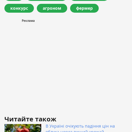
конкурс
агроном
фермер
Читайте також
В Україні очікують падіння цін на
яблука через вищий урожай