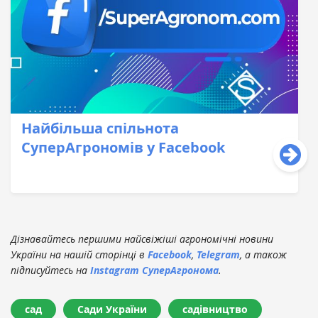
Найбільша спільнота
СуперАгрономів у Facebook
Дізнавайтесь першими найсвіжіші агрономічні новини
України на нашій сторінці в
Facebook
,
Telegram
, а також
підписуйтесь на
Instagram СуперАгронома
.
сад
Сади України
садівництво