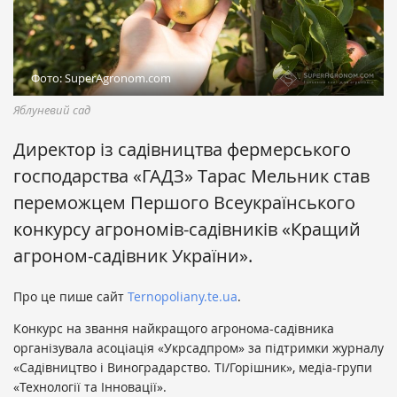
Фото: SuperAgronom.com
Яблуневий сад
Директор із садівництва фермерського
господарства «ГАДЗ» Тарас Мельник став
переможцем Першого Всеукраїнського
конкурсу агрономів-садівників «Кращий
агроном-садівник України».
Про це пише сайт
Ternopoliany.te.ua
.
Конкурс на звання найкращого агронома-садівника
організувала асоціація «Укрсадпром» за підтримки журналу
«Садівництво і Виноградарство. ТІ/Горішник», медіа-групи
«Технології та Інновації».