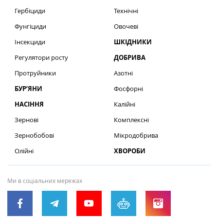
Гербіциди
Технічні
Фунгіциди
Овочеві
Інсекциди
ШКІДНИКИ
Регулятори росту
ДОБРИВА
Протруйники
Азотні
БУР’ЯНИ
Фосфорні
НАСІННЯ
Калійні
Зернові
Комплексні
Зернобобові
Мікродобрива
Олійні
ХВОРОБИ
Ми в соціальних мережах