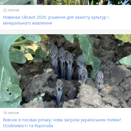
22 липня
Новинки Ukravit 2026: рішення для захисту культур і
мінерального живлення
16 липня
Вовчок в посівах ріпаку: нова загроза українським полям?
Особливості та боротьба