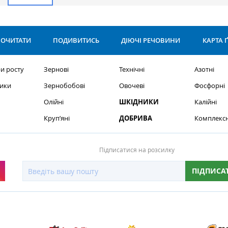
ОЧИТАТИ
ПОДИВИТИСЬ
ДІЮЧІ РЕЧОВИНИ
КАРТА 
и росту
Зернові
Технічні
Азотні
ики
Зернобобові
Овочеві
Фосфорні
Олійні
ШКІДНИКИ
Калійні
Круп’яні
ДОБРИВА
Комплексн
Підписатися на розсилку
ПІДПИСА