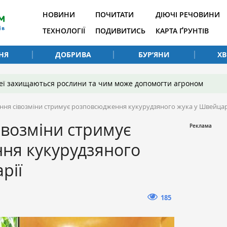
НОВИНИ
ПОЧИТАТИ
ДІЮЧІ РЕЧОВИНИ
ТЕХНОЛОГІЇ
ПОДИВИТИСЬ
КАРТА ҐРУНТІВ
НЯ
ДОБРИВА
БУР’ЯНИ
Х
 неї захищаються рослини та чим може допомогти агроном
ня сівозміни стримує розповсюдження кукурудзяного жука у Швейцар
возміни стримує
ня кукурудзяного
рії
185