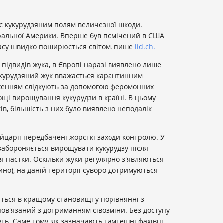
є кукурудзяним полям величезної шкоди.
ральної Америки. Вперше був помічений в США
о часу швидко поширюється світом, пише
lid.ch.
 підвидів жука, в Європі наразі виявлено лише
кукурудзяний жук вважається карантинним
женням слідкують за допомогою феромонних
лощі вирощування кукурудзи в країні. В цьому
ів, більшість з них було виявлено неподалік
йцарії передбачені жорсткі заходи контролю. У
забороняється вирощувати кукурудзу після
ця пастки. Оскільки жуки регулярно з'являються
чино), на даній території суворо дотримуються
ться в кращому становищі у порівнянні з
пов'язаний з дотриманням сівозміни. Без доступу
ть. Саме тому, як зазначають тамтешні фахівці,