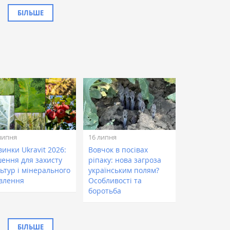
БІЛЬШЕ
липня
16 липня
инки Ukravit 2026:
Вовчок в посівах
шення для захисту
ріпаку: нова загроза
ьтур і мінерального
українським полям?
влення
Особливості та
боротьба
БІЛЬШЕ