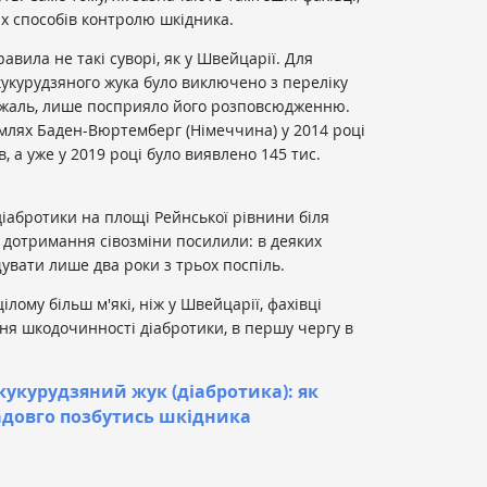
х способів контролю шкідника.
авила не такі суворі, як у Швейцарії. Для
кукурудзяного жука було виключено з переліку
а жаль, лише посприяло його розповсюдженню.
млях Баден-Вюртемберг (Німеччина) у 2014 році
в, а уже у 2019 році було виявлено 145 тис.
діабротики на площі Рейнської рівнини біля
 дотримання сівозміни посилили: в деяких
вати лише два роки з трьох поспіль.
ілому більш м'які, ніж у Швейцарії, фахівці
я шкодочинності діабротики, в першу чергу в
кукурудзяний жук (діабротика): як
адовго позбутись шкідника