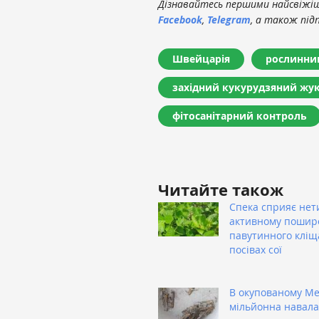
Дізнавайтесь першими найсвіжіші
Facebook
,
Telegram
, а також під
Швейцарія
рослинни
західний кукурудзяний жу
фітосанітарний контроль
Читайте також
Спека сприяє нет
активному поши
павутинного кліщ
посівах сої
В окупованому Ме
мільйонна навала