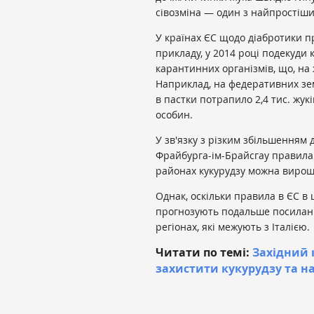
сівозміна — один з найпростіши
У країнах ЄС щодо діабротики пр
прикладу, у 2014 році подекуди 
карантинних організмів, що, н
Наприклад, на федеративних зе
в пастки потрапило 2,4 тис. жукі
особин.
У зв'язку з різким збільшенням 
Фрайбурга-ім-Брайсгау правила
районах кукурудзу можна вирощу
Однак, оскільки правила в ЄС в ц
прогнозують подальше посиланн
регіонах, які межують з Італією.
Читати по темі:
Західний 
захистити кукурудзу та н