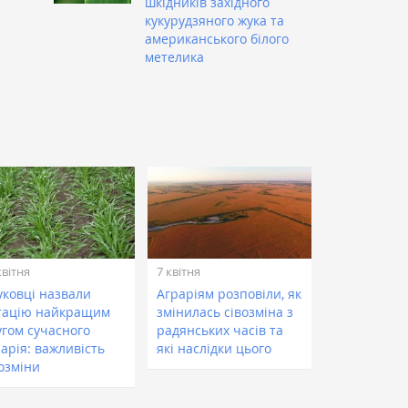
шкідників західного
кукурудзяного жука та
американського білого
метелика
квітня
7 квітня
уковці назвали
Аграріям розповіли, як
тацію найкращим
змінилась сівозміна з
угом сучасного
радянських часів та
арія: важливість
які наслідки цього
возміни