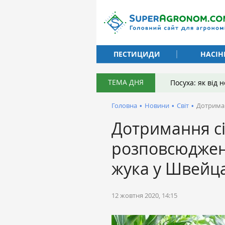
ПЕСТИЦИДИ
НАСІН
ТЕМА ДНЯ
Посуха: як від
Головна
•
Новини
•
Світ
•
Дотриман
Дотримання сі
розповсюджен
жука у Швейца
12 жовтня 2020, 14:15