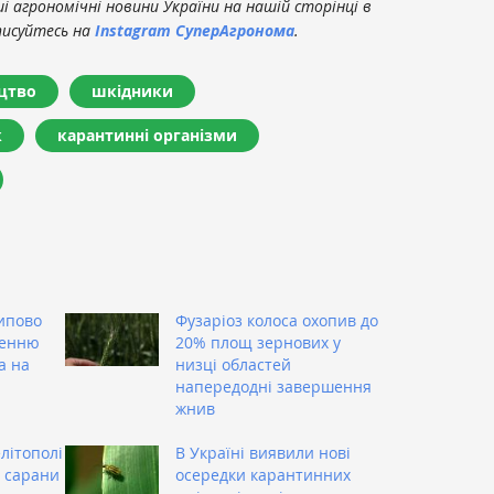
 агрономічні новини України на нашій сторінці в
писуйтесь на
Instagram СуперАгронома
.
цтво
шкідники
к
карантинні організми
ипово
Фузаріоз колоса охопив до
ренню
20% площ зернових у
а на
низці областей
напередодні завершення
жнив
літополі
В Україні виявили нові
 сарани
осередки карантинних