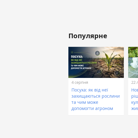
Популярне
4 серпня
22 
Посуха: як від неї
Нов
захищаються рослини
рі
та чим може
кул
допомогти агроном
жи