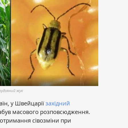
рудзяний жук
раїн, у Швейцарії
західний
абув масового розповсюдження.
отримання сівозміни при