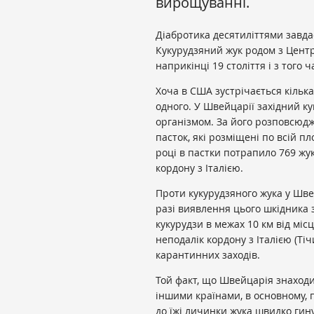
вирощуванні.
Діабротика десятиліттями завда
Кукурудзяний жук родом з Цент
наприкінці 19 століття і з тог
Хоча в США зустрічається кілька
одного. У Швейцарії західний 
організмом. За його розповсюд
пасток, які розміщені по всій п
році в пастки потрапило 769 жук
кордону з Італією.
Проти кукурудзяного жука у Шве
разі виявлення цього шкідника 
кукурудзи в межах 10 км від міс
неподалік кордону з Італією (Ті
карантинних заходів.
Той факт, що Швейцарія знаходи
іншими країнами, в основному, 
до їжі личинки жука швидко гину