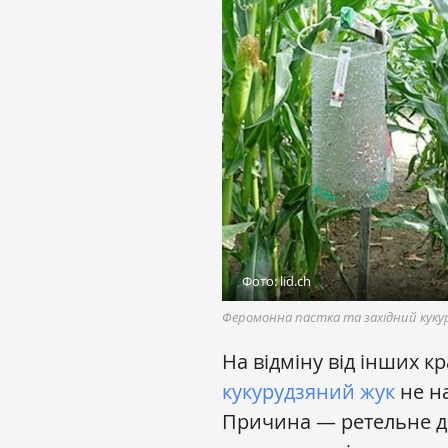
Фото: lid.ch
Феромонна пастка та західний куку
На відміну від інших к
кукурудзяний жук
не н
Причина — ретельне д