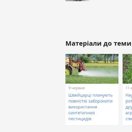
Матеріали до теми
9 червня
11 
Швейцарці планують
На
повністю заборонити
ро
використання
др
синтетичних
агр
пестицидів
сі